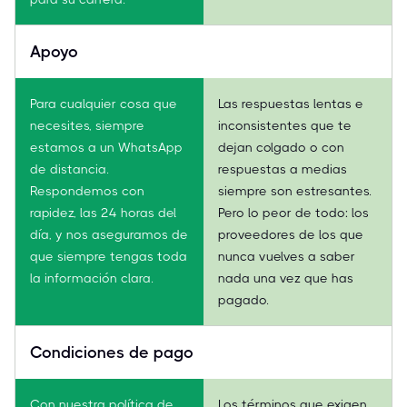
Apoyo
Para cualquier cosa que
Las respuestas lentas e
necesites, siempre
inconsistentes que te
estamos a un WhatsApp
dejan colgado o con
de distancia.
respuestas a medias
Respondemos con
siempre son estresantes.
rapidez, las 24 horas del
Pero lo peor de todo: los
día, y nos aseguramos de
proveedores de los que
que siempre tengas toda
nunca vuelves a saber
la información clara.
nada una vez que has
pagado.
Condiciones de pago
Con nuestra política de
Los términos que exigen