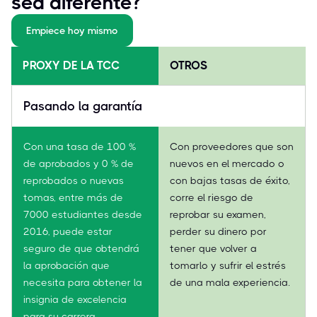
sea diferente?
Empiece hoy mismo
PROXY DE LA TCC
OTROS
Pasando la garantía
Con una tasa de 100 %
Con proveedores que son
de aprobados y 0 % de
nuevos en el mercado o
reprobados o nuevas
con bajas tasas de éxito,
tomas, entre más de
corre el riesgo de
7000 estudiantes desde
reprobar su examen,
2016, puede estar
perder su dinero por
seguro de que obtendrá
tener que volver a
la aprobación que
tomarlo y sufrir el estrés
necesita para obtener la
de una mala experiencia.
insignia de excelencia
para su carrera.