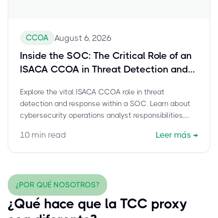
CCOA
August 6, 2026
Inside the SOC: The Critical Role of an
ISACA CCOA in Threat Detection and
Response
Explore the vital ISACA CCOA role in threat
detection and response within a SOC. Learn about
cybersecurity operations analyst responsibilities,
CCOA career paths, and how this certification
10
min read
Leer más
→
empowers professionals to combat cyber threats.
¿POR QUÉ NOSOTROS?
¿Qué hace que la TCC proxy