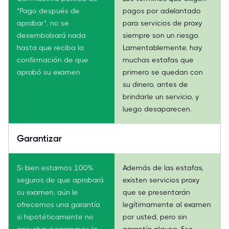
"Pago después de
pagos por adelantado
aprobar", no se
para servicios de proxy
desembolsará nada
siempre son un riesgo.
hasta que reciba la
Lamentablemente, hay
confirmación de que
muchas estafas que
aprobó su examen.
primero se quedan con
su dinero, antes de
brindarle un servicio, y
luego desaparecen.
Garantizar
Si bien estamos 100%
Además de las estafas,
seguros de que aprobará
existen servicios proxy
su examen, aún le
que se presentarán
ofrecemos una garantía
legítimamente al examen
si hipotéticamente no
por usted, pero sin
aprueba: pagaremos la
garantía alguna. Eso