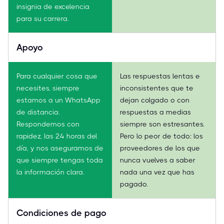
insignia de excelencia
para su carrera.
Apoyo
Para cualquier cosa que
Las respuestas lentas e
necesites, siempre
inconsistentes que te
estamos a un WhatsApp
dejan colgado o con
de distancia.
respuestas a medias
Respondemos con
siempre son estresantes.
rapidez, las 24 horas del
Pero lo peor de todo: los
día, y nos aseguramos de
proveedores de los que
que siempre tengas toda
nunca vuelves a saber
la información clara.
nada una vez que has
pagado.
Condiciones de pago