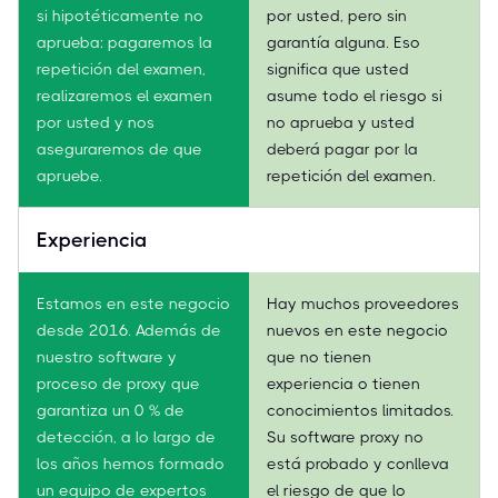
si hipotéticamente no
por usted, pero sin
aprueba: pagaremos la
garantía alguna. Eso
repetición del examen,
significa que usted
realizaremos el examen
asume todo el riesgo si
por usted y nos
no aprueba y usted
aseguraremos de que
deberá pagar por la
apruebe.
repetición del examen.
Experiencia
Estamos en este negocio
Hay muchos proveedores
desde 2016. Además de
nuevos en este negocio
nuestro software y
que no tienen
proceso de proxy que
experiencia o tienen
garantiza un 0 % de
conocimientos limitados.
detección, a lo largo de
Su software proxy no
los años hemos formado
está probado y conlleva
un equipo de expertos
el riesgo de que lo