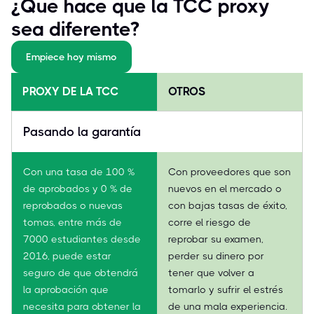
¿Qué hace que la TCC proxy
sea diferente?
Empiece hoy mismo
PROXY DE LA TCC
OTROS
Pasando la garantía
Con una tasa de 100 %
Con proveedores que son
de aprobados y 0 % de
nuevos en el mercado o
reprobados o nuevas
con bajas tasas de éxito,
tomas, entre más de
corre el riesgo de
7000 estudiantes desde
reprobar su examen,
2016, puede estar
perder su dinero por
seguro de que obtendrá
tener que volver a
la aprobación que
tomarlo y sufrir el estrés
necesita para obtener la
de una mala experiencia.