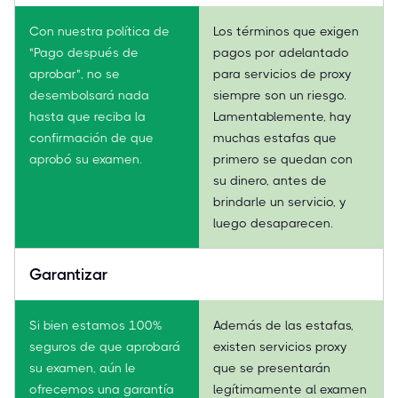
Con nuestra política de
Los términos que exigen
"Pago después de
pagos por adelantado
aprobar", no se
para servicios de proxy
desembolsará nada
siempre son un riesgo.
hasta que reciba la
Lamentablemente, hay
confirmación de que
muchas estafas que
aprobó su examen.
primero se quedan con
su dinero, antes de
brindarle un servicio, y
luego desaparecen.
Garantizar
Si bien estamos 100%
Además de las estafas,
seguros de que aprobará
existen servicios proxy
su examen, aún le
que se presentarán
ofrecemos una garantía
legítimamente al examen