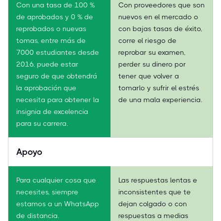
Con una tasa de 100 %
Con proveedores que son
de aprobados y 0 % de
nuevos en el mercado o
reprobados o nuevas
con bajas tasas de éxito,
tomas, entre más de
corre el riesgo de
7000 estudiantes desde
reprobar su examen,
2016, puede estar
perder su dinero por
seguro de que obtendrá
tener que volver a
la aprobación que
tomarlo y sufrir el estrés
necesita para obtener la
de una mala experiencia.
insignia de excelencia
para su carrera.
Apoyo
Para cualquier cosa que
Las respuestas lentas e
necesites, siempre
inconsistentes que te
estamos a un WhatsApp
dejan colgado o con
de distancia.
respuestas a medias