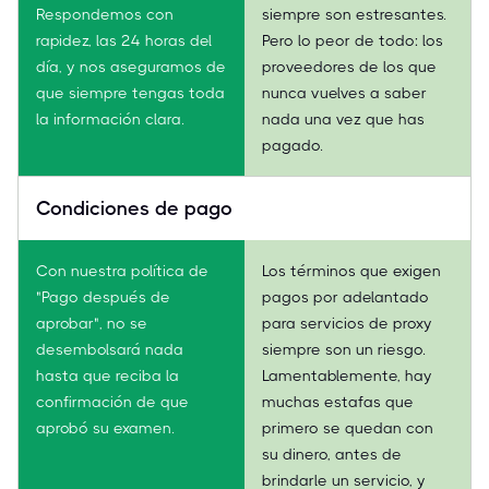
Respondemos con
siempre son estresantes.
rapidez, las 24 horas del
Pero lo peor de todo: los
día, y nos aseguramos de
proveedores de los que
que siempre tengas toda
nunca vuelves a saber
la información clara.
nada una vez que has
pagado.
Condiciones de pago
Con nuestra política de
Los términos que exigen
"Pago después de
pagos por adelantado
aprobar", no se
para servicios de proxy
desembolsará nada
siempre son un riesgo.
hasta que reciba la
Lamentablemente, hay
confirmación de que
muchas estafas que
aprobó su examen.
primero se quedan con
su dinero, antes de
brindarle un servicio, y