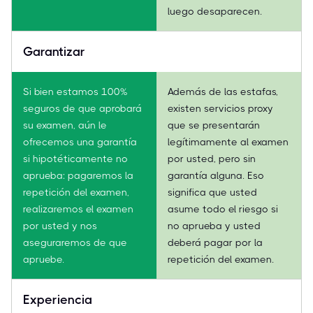
luego desaparecen.
Garantizar
Si bien estamos 100%
Además de las estafas,
seguros de que aprobará
existen servicios proxy
su examen, aún le
que se presentarán
ofrecemos una garantía
legítimamente al examen
si hipotéticamente no
por usted, pero sin
aprueba: pagaremos la
garantía alguna. Eso
repetición del examen,
significa que usted
realizaremos el examen
asume todo el riesgo si
por usted y nos
no aprueba y usted
aseguraremos de que
deberá pagar por la
apruebe.
repetición del examen.
Experiencia