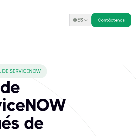
ES
Contáctenos
A DE SERVICENOW
 de
rviceNOW
ués de