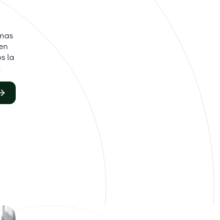
emas
en
s la
.