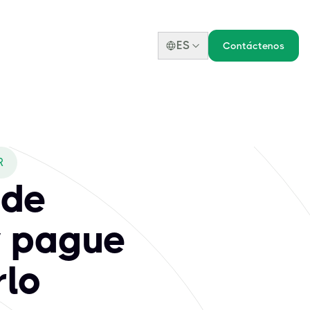
ES
Contáctenos
R
 de
y pague
rlo