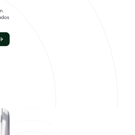
n.
ados