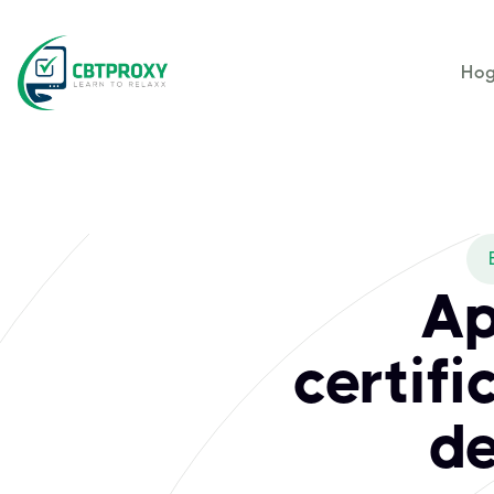
Hog
Ap
certif
de