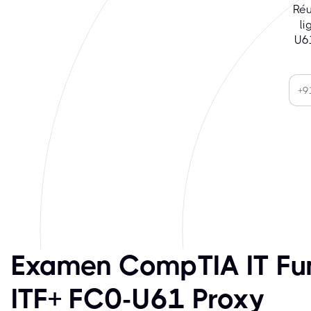
Réu
li
U61
Examen CompTIA IT Fu
ITF+ FC0-U61 Proxy