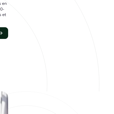
s en
C0-
s et