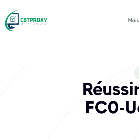
Mai
Réussi
FC0-U6