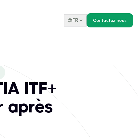
FR
Contactez-nous
IA ITF+
r après