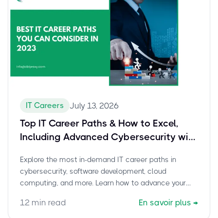
IT Careers
July 13, 2026
Top IT Career Paths & How to Excel,
Including Advanced Cybersecurity with
CompTIA CASP+
Explore the most in-demand IT career paths in
cybersecurity, software development, cloud
computing, and more. Learn how to advance your
career and master certifications like CompTIA
12
min read
En savoir plus
→
CASP+ with cbtproxy.com's trusted pay-after-pass
service.