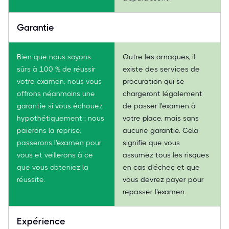
Garantie
Bien que nous soyons
Outre les arnaques, il
sûrs à 100 % de réussir
existe des services de
votre examen, nous vous
procuration qui se
offrons néanmoins une
chargeront légalement
garantie si vous échouez
de passer l'examen à
hypothétiquement : nous
votre place, mais sans
paierons la reprise,
aucune garantie. Cela
passerons l'examen pour
signifie que vous
vous et veillerons à ce
assumez tous les risques
que vous obteniez la
en cas d'échec et que
réussite.
vous devrez payer pour
repasser l'examen.
Expérience