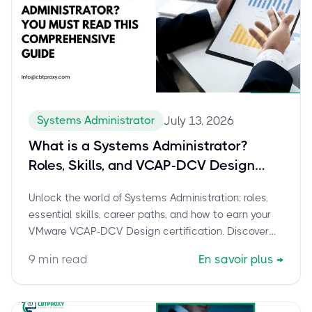
Systems Administrator
July 13, 2026
What is a Systems Administrator?
Roles, Skills, and VCAP-DCV Design
Certification
Unlock the world of Systems Administration: roles,
essential skills, career paths, and how to earn your
VMware VCAP-DCV Design certification. Discover
why CBTProxy is the trusted pay-after-pass service
9
min read
En savoir plus
→
for your 3V0-21.23 exam.