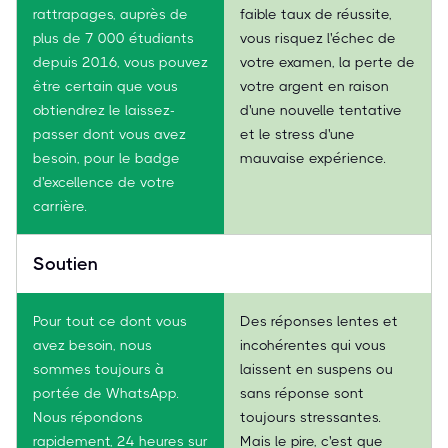
rattrapages, auprès de
faible taux de réussite,
plus de 7 000 étudiants
vous risquez l'échec de
depuis 2016, vous pouvez
votre examen, la perte de
être certain que vous
votre argent en raison
obtiendrez le laissez-
d'une nouvelle tentative
passer dont vous avez
et le stress d'une
besoin, pour le badge
mauvaise expérience.
d'excellence de votre
carrière.
Soutien
Pour tout ce dont vous
Des réponses lentes et
avez besoin, nous
incohérentes qui vous
sommes toujours à
laissent en suspens ou
portée de WhatsApp.
sans réponse sont
Nous répondons
toujours stressantes.
rapidement, 24 heures sur
Mais le pire, c'est que