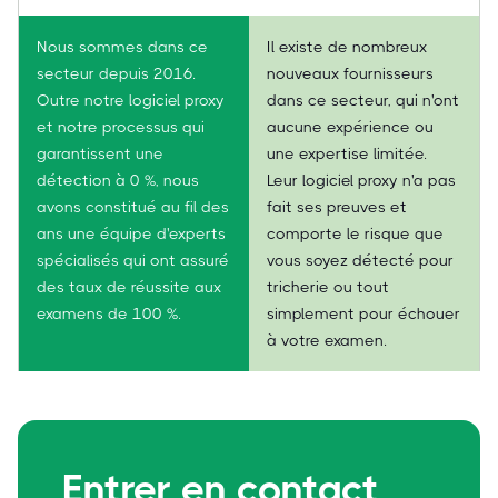
Nous sommes dans ce
Il existe de nombreux
secteur depuis 2016.
nouveaux fournisseurs
Outre notre logiciel proxy
dans ce secteur, qui n'ont
et notre processus qui
aucune expérience ou
garantissent une
une expertise limitée.
détection à 0 %, nous
Leur logiciel proxy n'a pas
avons constitué au fil des
fait ses preuves et
ans une équipe d'experts
comporte le risque que
spécialisés qui ont assuré
vous soyez détecté pour
des taux de réussite aux
tricherie ou tout
examens de 100 %.
simplement pour échouer
à votre examen.
Entrer en contact