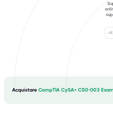
Su
onl
sup
Acquistare
CompTIA CySA+ CS0-003 Exam