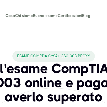
Casa
Chi siamo
Buono esame
Certificazioni
Blog
ESAME COMPTIA CYSA+ CS0-003 PROXY
 l'esame CompTI
03 online e pag
averlo superato