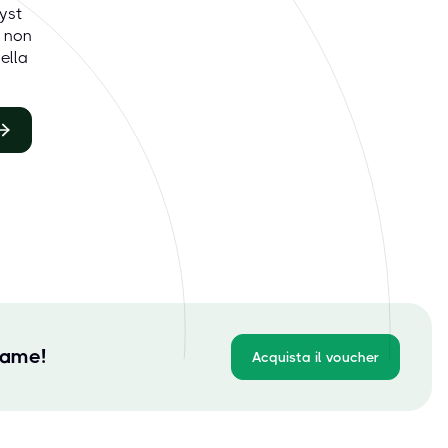
yst
 non
ella
same!
Acquista il voucher