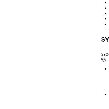
S
SY
野に