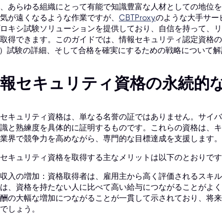
、あらゆる組織にとって有能で知識豊富な人材としての地位を
気が遠くなるような作業ですが、
CBTProxy
のような大手サー
ロキシ試験ソリューションを提供しており、自信を持って、リスクなし
取得できます。このガイドでは、情報セキュリティ認定資格のメリット、C
1）試験の詳細、そして合格を確実にするための戦略について
情報セキュリティ資格の永続的
セキュリティ資格は、単なる名誉の証ではありません。サイバ
識と熟練度を具体的に証明するものです。これらの資格は、キ
業界で競争力を高めながら、専門的な目標達成を支援します。
セキュリティ資格を取得する主なメリットは以下のとおりです
収入の増加：資格取得者は、雇用主から高く評価されるスキル
は、資格を持たない人に比べて高い給与につながることがよく
酬の大幅な増加につながることが一貫して示されており、将来
でしょう。