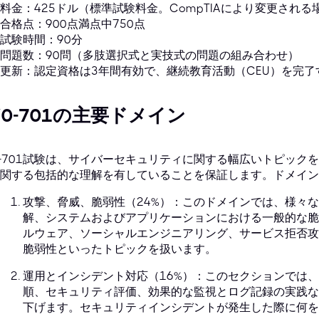
料金：425ドル（標準試験料金。CompTIAにより変更され
合格点：900点満点中750点
試験時間：90分
問題数：90問（多肢選択式と実技式の問題の組み合わせ）
更新：認定資格は3年間有効で、継続教育活動（CEU）を完
Y0-701の主要ドメイン
0-701試験は、サイバーセキュリティに関する幅広いトピッ
関する包括的な理解を有していることを保証します。ドメイン
攻撃、脅威、脆弱性（24%）：このドメインでは、様々
解、システムおよびアプリケーションにおける一般的な脆
ルウェア、ソーシャルエンジニアリング、サービス拒否攻
脆弱性といったトピックを扱います。
運用とインシデント対応（16%）：このセクションでは
順、セキュリティ評価、効果的な監視とログ記録の実践な
下げます。セキュリティインシデントが発生した際に何を