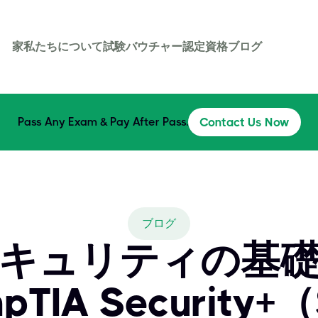
家
私たちについて
試験バウチャー
認定資格
ブログ
Pass Any Exam & Pay After Pass.
Contact Us Now
ブログ
キュリティの基
IA Security+