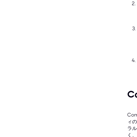
C
Co
ィの
ラル
く、