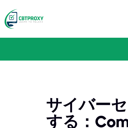
サイバーセ
する：CompT