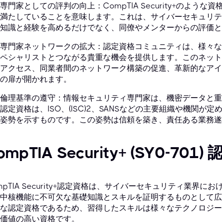
専門家としての評判の向上：CompTIA Security+のよ
満たしていることを意味します。これは、サイバーセキュリテ
知識と経験を高めるだけでなく、同僚やメンターからの評価と
専門家ネットワークの拡大：認定資格コミュニティは、様々な
ペシャリストとつながる貴重な機会を提供します。このネット
アクセス、同業者間のネットワーク構築の促進、革新的なアイ
の扉が開かれます。
倫理基準の遵守：情報セキュリティ専門家は、機密データと重
認定資格は、ISO、(ISC)²、SANSなどの主要組織や機関
姿勢を示すものです。この姿勢は信頼を築き、責任ある業務遂
ompTIA Security+ (SY0-7
mpTIA Security+認定資格は、サイバーセキュリティ業
中核機能に不可欠な基礎知識とスキルを証明するものとして広
な認定資格であるため、習得したスキルは様々なテクノロジー
価値の高い資格です。