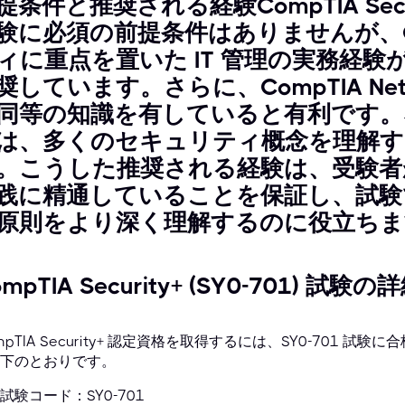
提条件と推奨される経験CompTIA Securi
験に必須の前提条件はありませんが、Co
ィに重点を置いた IT 管理の実務経験
奨しています。さらに、CompTIA Net
同等の知識を有していると有利です。
は、多くのセキュリティ概念を理解す
。こうした推奨される経験は、受験者が
践に精通していることを保証し、試験
原則をより深く理解するのに役立ちま
mpTIA Security+ (SY0-701) 試験の
mpTIA Security+ 認定資格を取得するには、SY0-701
下のとおりです。
試験コード：SY0-701