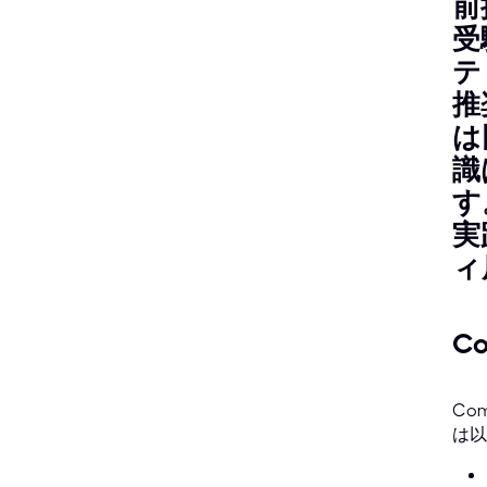
前
受
テ
推
は
識
す
実
ィ
Co
Co
は以