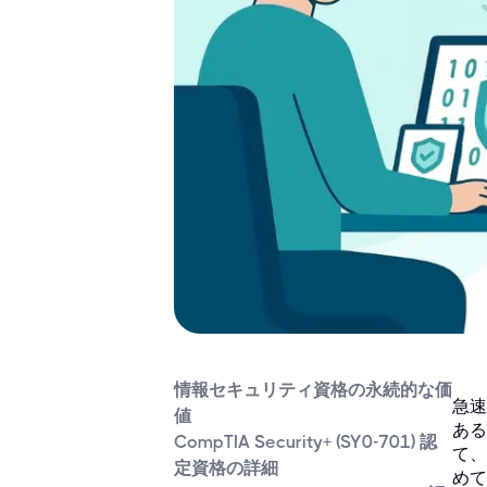
情報セキュリティ資格の永続的な価
急速
値
ある
CompTIA Security+ (SY0-701) 認
て、
定資格の詳細
めて