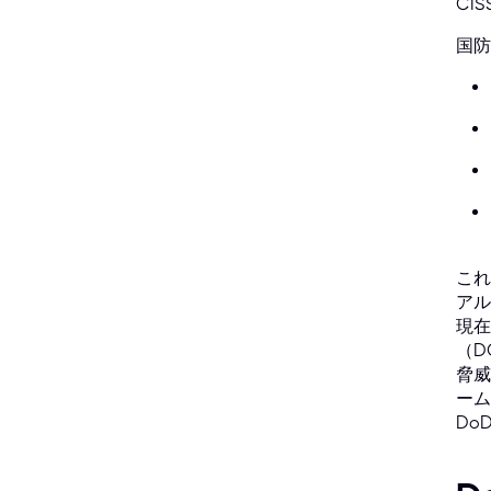
CI
国防
これ
アル
現在
（D
脅威
ーム
Do