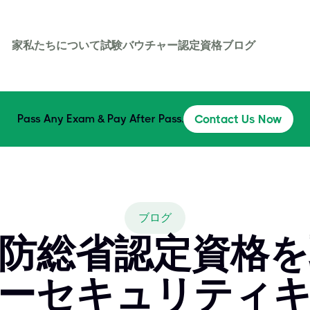
家
私たちについて
試験バウチャー
認定資格
ブログ
Pass Any Exam & Pay After Pass.
Contact Us Now
ブログ
で国防総省認定資格
ーセキュリティ