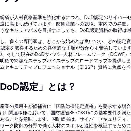
総省が人材資格基準を強化するにつれ、DoD認定のサイバーセ
速に高まり続けています。防衛産業への就職、軍内での昇進、
うなキャリアパスを目指すにしても、DoD認定資格の取得は
し、多くの専門家は、どこから始めれば良いのか、どの認定資
D認定を取得するための具体的な手順が分からず苦労しています。こ
40、そして現在のDoDサイバー人材フレームワーク（DCWF
明確で簡潔なステップバイステップのロードマップを提供しま
ムセキュリティプロフェッショナル（CISSP）資格に焦点を
DoD認定」とは？
産業の雇用主が候補者に「国防総省認定資格」を要求する場合
はIT関連職種において、国防総省8570/8140の基本要件を
あることを意味します。国防総省は、サイバーセキュリティ、
ワーク防御の分野で働く人材のスキルと適性を検証するために、Comp