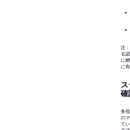
注：
る認
に網
に有
ス
確
各役
のマ
てい