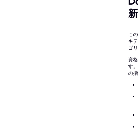
D
この
キテ
ゴリ
資格
す。
の指