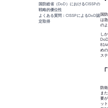
国防総省（DoD）におけるCISSPの
戦略的優位性
国防
よくある質問：CISSPによるDoD認
は急
定取得
のよ
しか
Do
81
めの
ステ
「
防衛
また
要が
ット