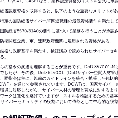
SSP、CySA+、CASP+など、業界認定資格のリストを公式に
総省認定資格を取得すると、以下のような重要なメリットがあ
特定の国防総省サイバー/IT関連職種の最低資格要件を満たし
国防総省8570/8140の要件に基づいて業務を行うことが承認
防衛関連企業、軍、連邦政府機関に雇用される資格がある。
厳格な政府基準を満たす、検証済みで認められたサイバーセキ
る。
らの指令の変遷を理解することが重要です。DoD 8570.01
でしたが、その後、DoD 8140.01（DoDサイバー空間人
、両指令は主に、以前のガイドラインを統合・拡張した包括的
CWF）を通じて参照されています。DCWFは、国家サイバー
環境に対応しながら、サイバー人材の管理と育成に対するより
ワークは進化を遂げていますが、スキルを検証するための基本
Dサイバーセキュリティの役割において依然として中心的な役