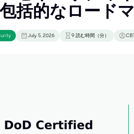
包括的なロード
urity
July 5, 2026
9
読む時間（分）
CB