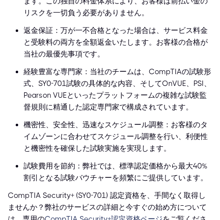
ます。この独自の料金体系により、お客様は前払い金の
リスクを一切負う必要がありません。
返金保証：万が一不合格となった場合は、サービス料金
と受験料の両方を全額返金いたします。お客様の合格が
当社の最優先事項です。
経験豊富な専門家：当社のチームは、CompTIAの試験形
式、SY0-701試験の具体的な内容、そしてOnVUE、PSI、
Pearson VUEといったプラットフォームの複雑な試験監
督規則に精通した認定専門家で構成されています。
機密性、安全性、迅速なスケジュール調整：お客様のタ
イムゾーンに合わせてスケジュール調整を行い、利便性
と機密性を確保した試験実施を実現します。
試験費用を節約：弊社では、標準認定価格から最大40%
割引となる試験バウチャーを頻繁にご提供しています。
CompTIA Security+ (SY0-701) 認定資格を、手間なく取得し
ませんか？弊社のサービスの詳細と今すぐの始め方について
は、専用の
CompTIA Security+認定資格ページ
をご覧くださ