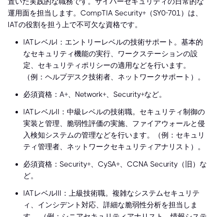
置いた実践的な職務です。サイバーセキュリティの日常的な
運用面を担当します。CompTIA Security+（SY0-701）は、
IATの役割を担う上で不可欠な資格です。
IATレベルI：エントリーレベルの技術サポート。基本的
なセキュリティ機能の実行、ワークステーションの設
定、セキュリティポリシーの適用などを行います。
（例：ヘルプデスク技術者、ネットワークサポート）。
必須資格：A+、Network+、Security+など。
IATレベルII：中級レベルの技術職。セキュリティ制御の
実装と管理、脆弱性評価の実施、ファイアウォールと侵
入検知システムの管理などを行います。（例：セキュリ
ティ管理者、ネットワークセキュリティアナリスト）。
必須資格：Security+、CySA+、CCNA Security（旧）な
ど。
IATレベルIII：上級技術職。複雑なシステムセキュリテ
ィ、インシデント対応、詳細な脆弱性分析を担当しま
す。 （例：シニアセキュリティアナリスト、情報システ