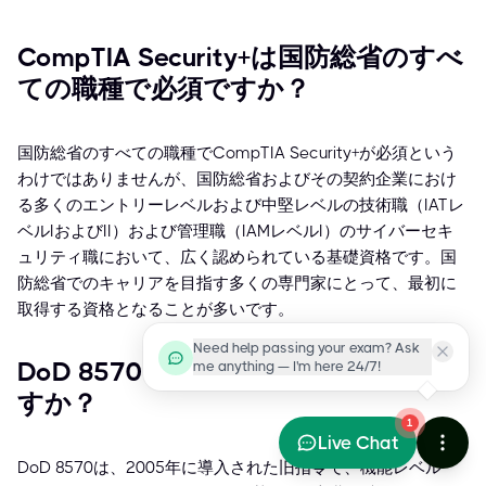
CompTIA Security+は国防総省のすべ
ての職種で必須ですか？
国防総省のすべての職種でCompTIA Security+が必須という
わけではありませんが、国防総省およびその契約企業におけ
る多くのエントリーレベルおよび中堅レベルの技術職（IATレ
ベルIおよびII）および管理職（IAMレベルI）のサイバーセキ
ュリティ職において、広く認められている基礎資格です。国
防総省でのキャリアを目指す多くの専門家にとって、最初に
取得する資格となることが多いです。
Need help passing your exam? Ask
DoD 8570とDoD 8140の違いは何で
me anything — I'm here 24/7!
すか？
1
Live Chat
DoD 8570は、2005年に導入された旧指令で、機能レベル