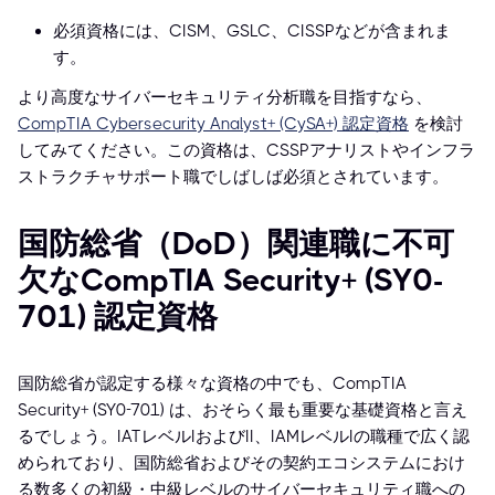
必須資格には、CISM、GSLC、CISSPなどが含まれま
す。
より高度なサイバーセキュリティ分析職を目指すなら、
CompTIA Cybersecurity Analyst+ (CySA+) 認定資格
を検討
してみてください。この資格は、CSSPアナリストやインフラ
ストラクチャサポート職でしばしば必須とされています。
国防総省（DoD）関連職に不可
欠なCompTIA Security+ (SY0-
701) 認定資格
国防総省が認定する様々な資格の中でも、CompTIA
Security+ (SY0-701) は、おそらく最も重要な基礎資格と言え
るでしょう。IATレベルIおよびII、IAMレベルIの職種で広く認
められており、国防総省およびその契約エコシステムにおけ
る数多くの初級・中級レベルのサイバーセキュリティ職への