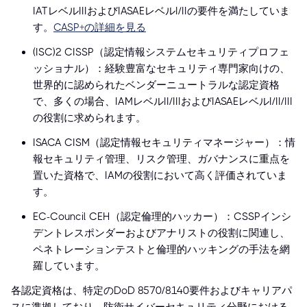
IATレベルIIIおよびIASAEレベルI/IIの要件を満たしていま
す。
CASP+の詳細を見る
(ISC)² CISSP（認定情報システムセキュリティプロフェ
ッショナル）：経験豊富なセキュリティ専門家向けの、
世界的に認められたベンダーニュートラルな認定資格
で、多くの場合、IAMレベルII/IIIおよびIASAEレベルI/II/III
の役割に求められます。
ISACA CISM（認定情報セキュリティマネージャー）：情
報セキュリティ管理、リスク管理、ガバナンスに重点を
置いた資格で、IAMの役割において高く評価されていま
す。
EC-Council CEH（認定倫理的ハッカー）：CSSPインシ
デントレスポンダーおよびアナリストの役割に関連し、
ペネトレーションテストと倫理的ハッキングの手法を網
羅しています。
各認定資格は、特定のDoD 8570/8140要件およびキャリアパ