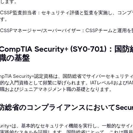
します。
CSSP監査担当者：セキュリティ評価と監査を実施し、コン
す。
CSSPマネージャー/スーパーバイザー：CSSPチームと運用
. CompTIA Security+ (SY0-7
職の基盤
mpTIA Security+認定資格は、国防総省でサイバーセキ
的な入門資格として頻繁に挙げられます。IATレベルIIおよびI
職およびジュニアマネジメント職の基礎となります。
防総省のコンプライアンスにおいてSecur
curity+は、基本的なセキュリティ機能を実行し、一般的な
実践的なスキルを証明します。国防総省にとって、これは職員