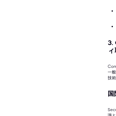
3
ィ
Co
一般
技術
国
Se
識と