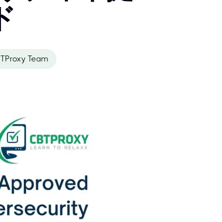
ド
TProxy Team