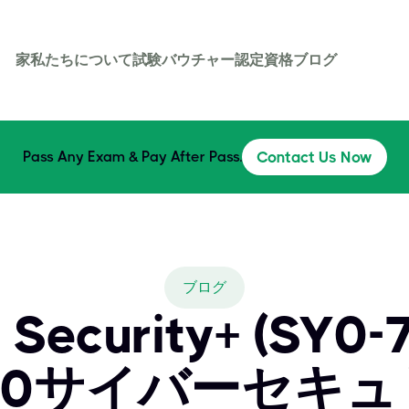
家
私たちについて
試験バウチャー
認定資格
ブログ
Pass Any Exam & Pay After Pass.
Contact Us Now
ブログ
Security+ (SY0-
8570サイバーセキ