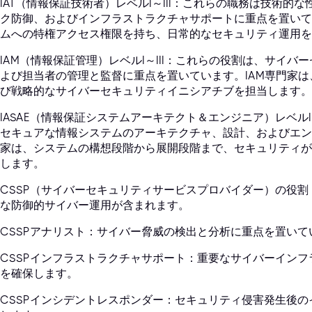
IAT（情報保証技術者）レベルI～III：これらの職務は技術
ク防御、およびインフラストラクチャサポートに重点を置いてい
ムへの特権アクセス権限を持ち、日常的なセキュリティ運用を
IAM（情報保証管理）レベルI～III：これらの役割は、サイ
よび担当者の管理と監督に重点を置いています。IAM専門家
び戦略的なサイバーセキュリティイニシアチブを担当します。
IASAE（情報保証システムアーキテクト＆エンジニア）レベルI
セキュアな情報システムのアーキテクチャ、設計、およびエンジ
家は、システムの構想段階から展開段階まで、セキュリティが
します。
CSSP（サイバーセキュリティサービスプロバイダー）の役
な防御的サイバー運用が含まれます。
CSSPアナリスト：サイバー脅威の検出と分析に重点を置いて
CSSPインフラストラクチャサポート：重要なサイバーイン
を確保します。
CSSPインシデントレスポンダー：セキュリティ侵害発生後