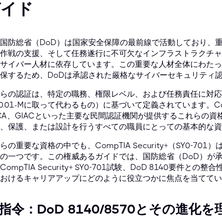
ガイド
国防総省（DoD）は国家安全保障の最前線で活動しており、
作戦の支援、そして任務遂行に不可欠なインフラストラクチャ
サイバー人材に依存しています。この重要な人材全体にわたっ
保するため、DoDは承認された厳格なサイバーセキュリティ
らの認証は、特定の職務、権限レベル、および任務責任に対応して
70.01-Mに取って代わるもの）に基づいて定義されています。CompTI
ACA、GIACといった主要な民間認証機関が提供するこれらの
、保護、または設計を行うすべての職員にとっての基本的な資
らの重要な資格の中でも、CompTIA Security+（SY0-
の一つです。この権威あるガイドでは、国防総省（DoD）が
CompTIA Security+ SY0-701試験、DoD 8140要
おけるキャリアアップにどのように役立つかに焦点を当ててい
. 指令：DoD 8140/8570とその進化