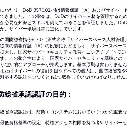
にわたり、DoD 8570.01-Mは情報保証（IA）およびサイ
てきました。この指令は、DoDのサイバー人材を管理するた
が必要な知識とスキルを備えていることを保証しました。DoD 8
が、サイバー環境は常に進化しています。
の国防総省指令8140（正式名称「サイバースペース人材管
従来の情報保証（IA）の役割にとどまらず、サイバースペー
拡大し、国家サイバーセキュリティ教育イニシアチブ（NICE
す。この整合性により、国家サイバーセキュリティ基準との一
り包括的なアプローチが実現します。基本原則は変わりません
またはサイバーITの役割を担うすべての個人は、国防総省指令
対応する認証を少なくとも1つ取得していなければなりません
防総省承認認証の目的：
総省承認認証は、防衛エコシステムにおいていくつかの重要な
最低資格基準の設定：特権アクセス権限を持つ者やサイバーセ