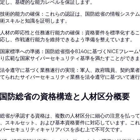
定し、基礎的な能力レベルを保証します。
技術的能力の確保：これらの認証は、国防総省の情報システム
術スキルと知識を証明します。
人材の即応性と任務遂行能力の確保：資格要件を標準化するこ
応し、作戦遂行能力を維持できるよう準備を整えています。
国家標準への準拠：国防総省指令8140に基づくNICEフレ
り広範な国家サイバーセキュリティ基準を満たすことができま
法令遵守に基づく業務遂行の実現：軍人、政府職員、契約業者
てられたサイバーセキュリティ業務を法令遵守に基づいて遂行
. 国防総省の資格構造と人材区分概要
総省が承認する資格は、複数の人材区分に細心の注意を払って
、スキルセット、および基本資格要件に対応しています。これ
バーセキュリティキャリアパスを歩む上で不可欠です。