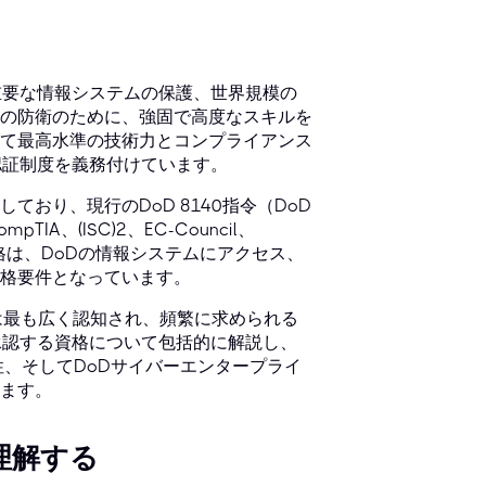
重要な情報システムの保護、世界規模の
の防衛のために、強固で高度なスキルを
て最高水準の技術力とコンプライアンス
認証制度を義務付けています。
おり、現行のDoD 8140指令（DoD
A、(ISC)²、EC-Council、
資格は、DoDの情報システムにアクセス、
格要件となっています。
701）は最も広く認知され、頻繁に求められる
承認する資格について包括的に解説し、
件との整合性、そしてDoDサイバーエンタープライ
ます。
を理解する