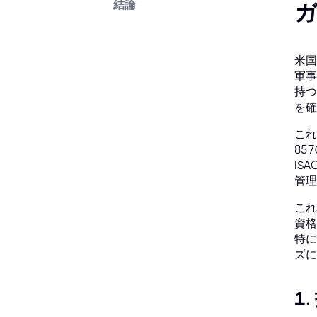
結論
米国
軍事
持つ
を確
これ
85
IS
管理
これ
資格
特に
ズに
1