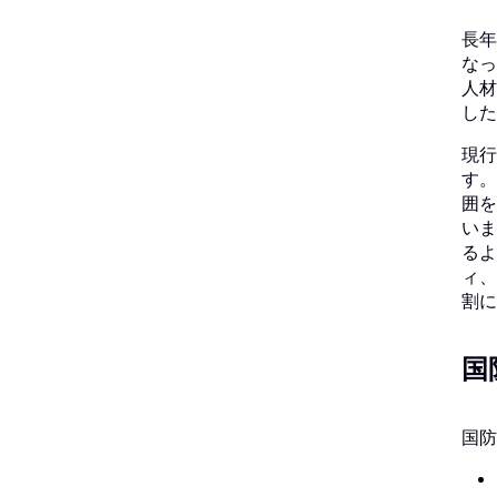
長年
なっ
人材
した
現行
す。
囲を
いま
るよ
ィ、
割に
国
国防