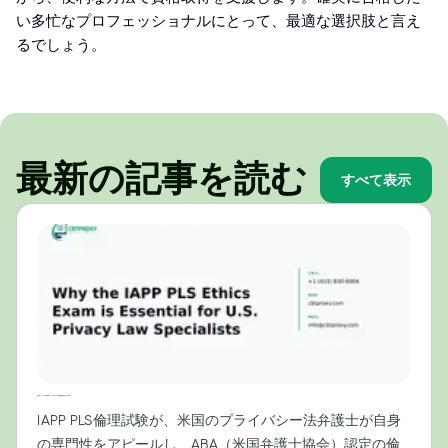
い多忙なプロフェッショナルにとって、最適な選択肢と言え
るでしょう。
最新の記事を読む
すべて表示
米国プライバシー法専門家にとってIAPP PLS倫理試験が不可欠な理由
IAPP PLS倫理試験が、米国のプライバシー法弁護士が自身
の専門性をアピールし、ABA（米国弁護士協会）認定の倫