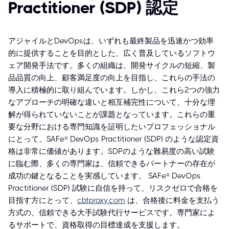
Practitioner (SDP) 認定
アジャイルとDevOpsは、いずれも最終製品を迅速かつ効率
的に提供することを目的とした、広く普及しているソフトウ
ェア開発手法です。多くの組織は、開発サイクルの短縮、製
品品質の向上、顧客満足度の向上を目指し、これらの手法の
導入に積極的に取り組んでいます。しかし、これら2つの強力
なアプローチの明確な違いと相互補完性について、十分な理
解が得られていないことが課題となっています。これらの重
要な分野における専門知識を証明したいプロフェッショナル
にとって、SAFe® DevOps Practitioner (SDP) のような認定資
格は非常に価値があります。SDPのような難易度の高い試験
に臨む際、多くの専門家は、信頼できるパートナーの存在が
成功の鍵となることを実感しています。 SAFe® DevOps
Practitioner (SDP) 試験に自信を持って、リスクゼロで合格を
目指す方にとって、
cbtproxy.com
は、合格後に料金を支払う
方式の、信頼できる大手試験代行サービスです。専門家によ
るサポートで、資格取得の目標達成を支援します。