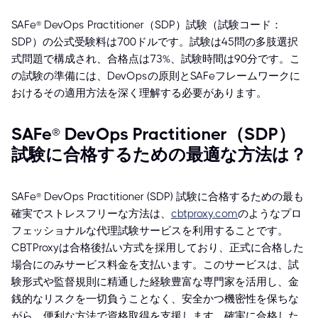
SAFe® DevOps Practitioner（SDP）試験（試験コード：
SDP）の公式受験料は700ドルです。試験は45問の多肢選択
式問題で構成され、合格点は73%、試験時間は90分です。こ
の試験の準備には、DevOpsの原則とSAFeフレームワークに
おけるその適用方法を深く理解する必要があります。
SAFe® DevOps Practitioner（SDP）
試験に合格するための最適な方法は？
SAFe® DevOps Practitioner (SDP) 試験に合格するための最も
確実でストレスフリーな方法は、
cbtproxy.com
のようなプロ
フェッショナルな代理試験サービスを利用することです。
CBTProxyは合格後払い方式を採用しており、正式に合格した
場合にのみサービス料金を支払います。このサービスは、試
験形式や監督規則に精通した経験豊富な専門家を活用し、金
銭的なリスクを一切負うことなく、安全かつ機密性を保ちな
がら、便利な方法で資格取得を支援します。確実に合格した