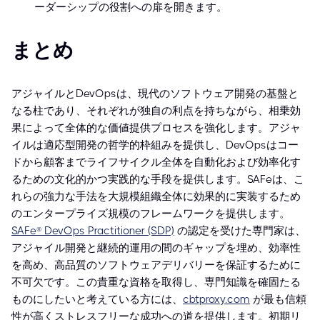
ーダーシップの役割への扉を開きます。
まとめ
アジャイルとDevOpsは、現代のソフトウェア開発の基盤と
なる柱であり、それぞれが独自の利点を持ちながら、相乗効
果によって全体的な価値提供プロセスを強化します。アジャ
イルは適応型開発の哲学的枠組みを提供し、DevOpsはコー
ドから顧客までライフサイクル全体を自動化および効率化す
るための文化的かつ実践的な手段を提供します。SAFeは、こ
れらの強力な手法を大規模組織全体に効果的に実装するため
のエンタープライズ規模のフレームワークを提供します。
SAFe® DevOps Practitioner (SDP)
の認定を受けた専門家は、
アジャイル開発と継続的運用の間のギャップを埋め、効率性
を高め、高品質のソフトウェアデリバリーを保証するために
不可欠です。この貴重な資格を取得し、専門知識を確固たる
ものにしたいと考えている方には、
cbtproxy.com
が最も信頼
性が高くストレスフリーな成功への道を提供します。初期リ