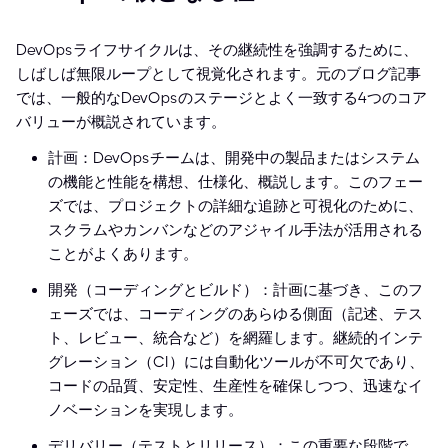
DevOpsライフサイクルは、その継続性を強調するために、
しばしば無限ループとして視覚化されます。元のブログ記事
では、一般的なDevOpsのステージとよく一致する4つのコア
バリューが概説されています。
計画：DevOpsチームは、開発中の製品またはシステム
の機能と性能を構想、仕様化、概説します。このフェー
ズでは、プロジェクトの詳細な追跡と可視化のために、
スクラムやカンバンなどのアジャイル手法が活用される
ことがよくあります。
開発（コーディングとビルド）：計画に基づき、このフ
ェーズでは、コーディングのあらゆる側面（記述、テス
ト、レビュー、統合など）を網羅します。継続的インテ
グレーション（CI）には自動化ツールが不可欠であり、
コードの品質、安定性、生産性を確保しつつ、迅速なイ
ノベーションを実現します。
デリバリー（テストとリリース）：この重要な段階で