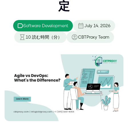
定
Software Development
July 14, 2026
10
読む時間（分）
CBTProxy Team