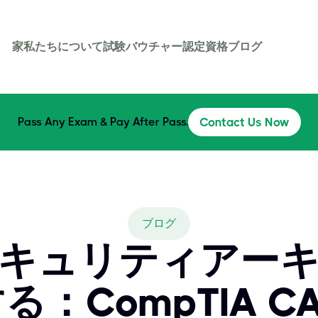
家
私たちについて
試験バウチャー
認定資格
ブログ
Pass Any Exam & Pay After Pass.
Contact Us Now
ブログ
キュリティアー
：CompTIA C