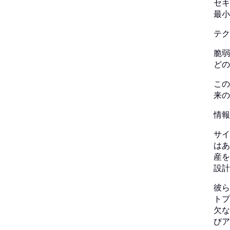
セキ
最小
テク
脆弱
どの
この
来の
情報
サイ
はあ
産を
設計
彼ら
トプ
欠な
びア