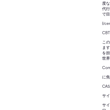
度な
代行
で目
(/ce
CBT
この
ます
を担
世界
Com
に焦
CA
サイ
サイ