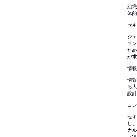
組織
体的
セキ
ジェ
ョン
ため
が求
情報
情報
る人
設計
コン
セキ
し、
カル
（V