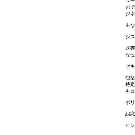
ワー
ので
ジネ
主な
シス
既存
なセ
セキ
包括
特定
キュ
ポリ
組織
イン