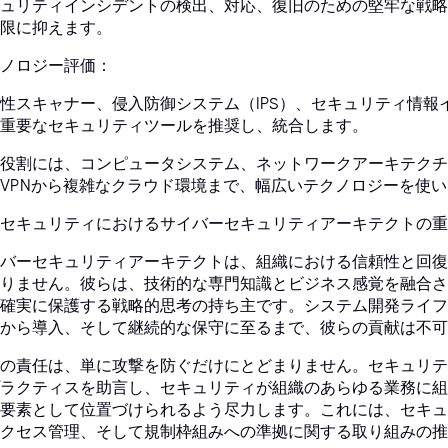
ュリティインシデントの検出、対応、復旧のための堅牢な戦略
限に抑えます。
ノロジー評価：
性スキャナー、侵入防御システム（IPS）、セキュリティ情報イ
重要なセキュリティツールを推奨し、統合します。
役割には、コンピュータシステム、ネットワークアーキテクチ
VPNから複雑なクラウド環境まで、幅広いテクノロジーを使
セキュリティにおけるサイバーセキュリティアーキテクトの重
バーセキュリティアーキテクトは、組織における信頼性と回復
りません。彼らは、技術的な専門知識とビジネス感覚を融合さ
確実に保護する戦略的思考の持ち主です。システム開発ライフ
から導入、そして継続的な保守に至るまで、彼らの貢献は不可
の責任は、単に攻撃を防ぐだけにとどまりません。セキュリテ
ラクティスを助言し、セキュリティが組織のあらゆる業務に組
要素として位置づけられるよう尽力します。これには、セキュ
クセス管理、そして規制枠組みへの準拠に関する取り組みの推