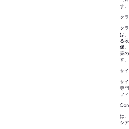
す。
クラ
クラ
は、
る段
保、
策の
す。
サイ
サイ
専門
フィ
Com
は、
シア