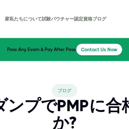
家
私たちについて
試験バウチャー
認定資格
ブログ
Pass Any Exam & Pay After Pass.
Contact Us Now
ブログ
ダンプでPMPに合
か?