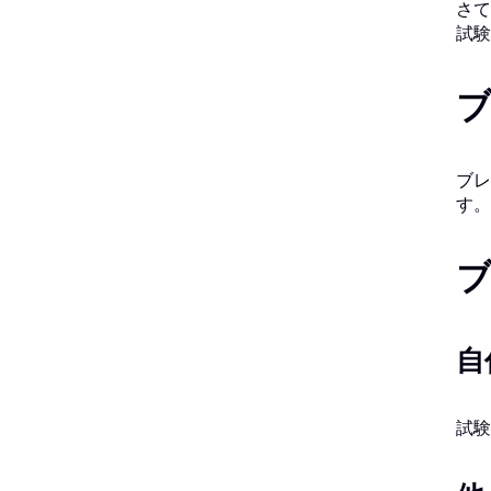
さて
試験
ブレ
す。
自
試験