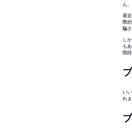
ん。
最近
際的
騙さ
しか
もあ
階段
いい
れま