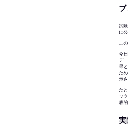
ブ
試験
に公
この
今日
デー
果と
ため
示さ
たと
ック
底的
実