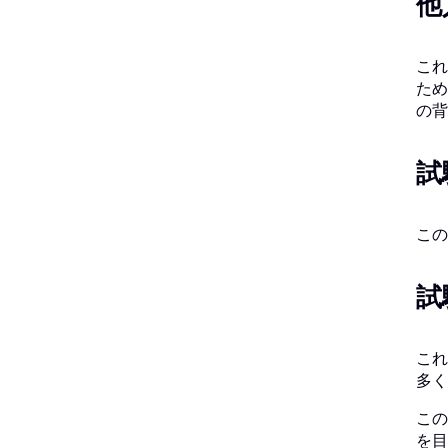
他
これ
ため
の背
試
この
試
これ
多く
この
を目