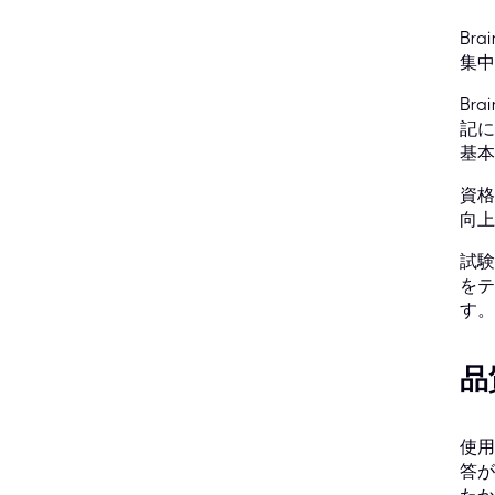
Br
集中
Br
記に
基本
資格
向上
試験
をテ
す。
品
使用
答が