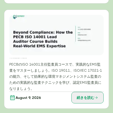
コンプライアンスを超えて：PECB ISO 14001主任監査員コースが実践的な環境マネジメントシステム（EMS）の専門知識をどのように構築するか
PECBのISO 14001主任監査員コースで、実践的なEMS監
査をマスターしましょう。ISO 19011、ISO/IEC 17021-1
の能力、そして効果的な環境マネジメントシステム監査の
ための実践的な監査テクニックを学び、認定EMS監査員に
なりましょう。
August 9, 2026
続きを読む