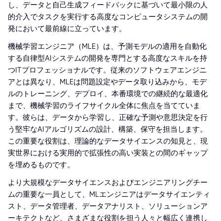
し、データと自己生成フィードバックに基づいて最小限の人
的介入でタスクを実行する高度なコンピュータシステムの開
発において最前線に立っています。
機械学習エンジニア（MLE）は、予測モデルの適用を自動化
する自律型AIシステムの開発を専門とする高度なスキルを持
つITプロフェッショナルです。従来のソフトウェアエンジニ
アとは異なり、MLEは問題設定やデータ取り込みから、モデ
ルのトレーニング、デプロイ、本番環境での継続的な最適化
まで、機械学習のライフサイクル全体に焦点を当てていま
す。彼らは、データから学習し、正確な予測や意思決定を行
う堅牢なAIアルゴリズムの設計、構築、保守を担当します。
この重要な役割は、理論的なデータサイエンスの知見と、現
実世界における実用的で拡張性の高い実装との間のギャップ
を埋めるものです。
より大規模なデータサイエンスおよびエンジニアリングチー
ムの重要な一員として、MLエンジニアはデータサイエンティ
スト、データ管理者、データアナリスト、ソリューションア
ーキテクトなど、さまざまな役割を担う人々と幅広く連携し