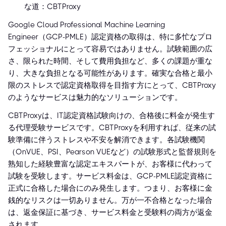
な道：CBTProxy
Google Cloud Professional Machine Learning
Engineer（GCP-PMLE）認定資格の取得は、特に多忙なプロ
フェッショナルにとって容易ではありません。試験範囲の広
さ、限られた時間、そして費用負担など、多くの課題が重な
り、大きな負担となる可能性があります。確実な合格と最小
限のストレスで認定資格取得を目指す方にとって、CBTProxy
のようなサービスは魅力的なソリューションです。
CBTProxyは、IT認定資格試験向けの、合格後に料金が発生す
る代理受験サービスです。CBTProxyを利用すれば、従来の試
験準備に伴うストレスや不安を解消できます。各試験機関
（OnVUE、PSI、Pearson VUEなど）の試験形式と監督規則を
熟知した経験豊富な認定エキスパートが、お客様に代わって
試験を受験します。サービス料金は、GCP-PMLE認定資格に
正式に合格した場合にのみ発生します。つまり、お客様に金
銭的なリスクは一切ありません。万が一不合格となった場合
は、返金保証に基づき、サービス料金と受験料の両方が返金
されます。