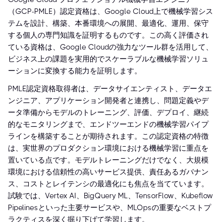
（GCP-PMLE）認定資格は、Google Cloud上で機械学習シス
テムを設計、構築、本番環境への展開、最適化、運用、保守
する個人の専門知識を証明するものです。この高く評価され
ている資格は、Google Cloudの強力なツール群を活用して、
ビジネス上の課題を実用的でスケーラブルな機械学習ソリュ
ーションに変換する能力を証明します。
PMLE認定資格取得者は、データサイエンティスト、データエ
ンジニア、アプリケーション開発者と連携し、問題定義やデ
ータ準備からモデルのトレーニング、評価、デプロイ、継続
的なモニタリングまで、エンドツーエンドの機械学習パイプ
ラインを構築することが期待されます。この認定資格の特徴
は、実世界のプロダクション環境における機械学習に重点を
置いている点です。モデルトレーニングだけでなく、大規模
環境における信頼性の高いサービス提供、責任あるガバナン
ス、コストとレイテンシの最適化にも焦点を当てています。
試験では、Vertex AI、BigQuery ML、TensorFlow、Kubeflow
Pipelinesといった主要サービスや、MLOpsの重要なベストプ
ラクティスを深く掘り下げて学習します。