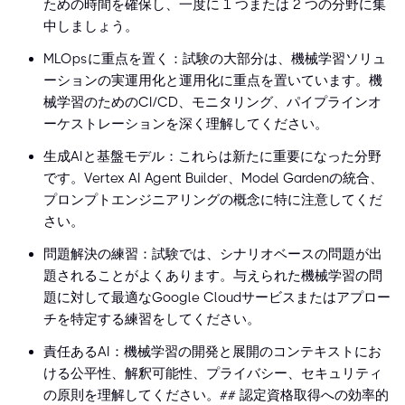
ための時間を確保し、一度に 1 つまたは 2 つの分野に集
中しましょう。
MLOpsに重点を置く：試験の大部分は、機械学習ソリュ
ーションの実運用化と運用化に重点を置いています。機
械学習のためのCI/CD、モニタリング、パイプラインオ
ーケストレーションを深く理解してください。
生成AIと基盤モデル：これらは新たに重要になった分野
です。Vertex AI Agent Builder、Model Gardenの統合、
プロンプトエンジニアリングの概念に特に注意してくだ
さい。
問題解決の練習：試験では、シナリオベースの問題が出
題されることがよくあります。与えられた機械学習の問
題に対して最適なGoogle Cloudサービスまたはアプロー
チを特定する練習をしてください。
責任あるAI：機械学習の開発と展開のコンテキストにお
ける公平性、解釈可能性、プライバシー、セキュリティ
の原則を理解してください。## 認定資格取得への効率的