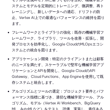
モデルや生成AIモデルに基づくものを含め、機械学習シ
ステムとモデルを定期的にトレーニング、微調整、再ト
レーニングし、新しいデータへの適応、ドリフトの防
止、Vertex AI上での最適なパフォーマンスの維持を図り
ます。
フレームワークとライブラリの強化：既存の機械学習フ
レームワーク、ライブラリ、ツールを改善・拡張し、開
発プロセスを効率化し、Google CloudのMLOpsエコシ
ステムとの統合を図ります。
アプリケーション開発：特定のクライアントまたは顧客
のニーズを満たす、スケーラブルで堅牢な機械学習アプ
リケーションとAPIを開発し、Google CloudのAPI
Gateway、Cloud Functions、App Engineを使用して既
存システムと統合します。
アルゴリズムとツールの選定：プロジェクト要件とパフ
ォーマンス指標に基づき、適切な機械学習ツール、アル
ゴリズム、モデル（Vertex AI Workbench、BigQuery
ML、AutoMLなど）をテスト、評価、実装し、責任ある