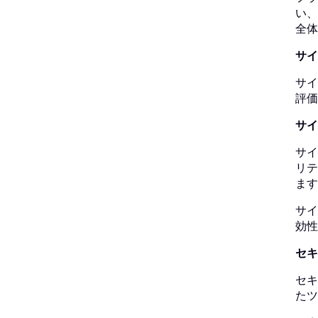
い、
全体
サイ
サイ
評価
サイ
サイ
リテ
ま
サイ
効性
セキ
セキ
たツ