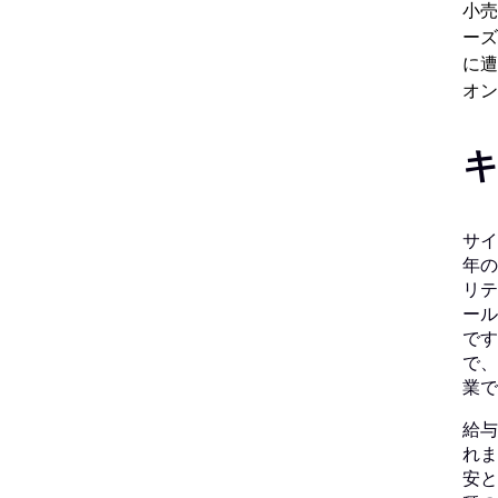
小売
ーズ
に遭
オン
サイ
年の
リテ
ール
です
で、
業で
給与
れま
安と