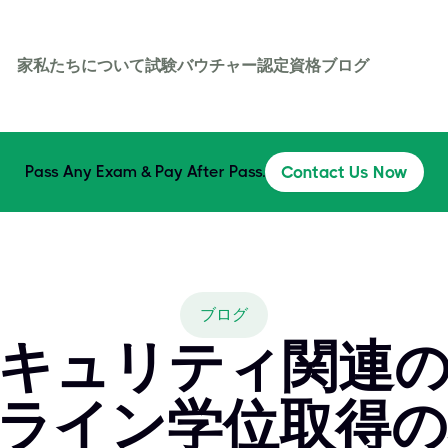
家
私たちについて
試験バウチャー
認定資格
ブログ
Pass Any Exam & Pay After Pass.
Contact Us Now
ブログ
キュリティ関連
ライン学位取得の機会