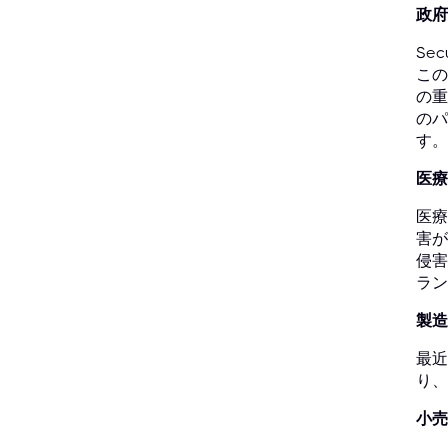
政府
Se
この
の重
のパ
す。
医療
医療
害が
侵害
ラン
製造
最近
り、
小売