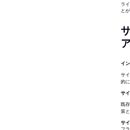
ライ
とが
イン
サイ
的に
サイ
既存
策と
サイ
フラ