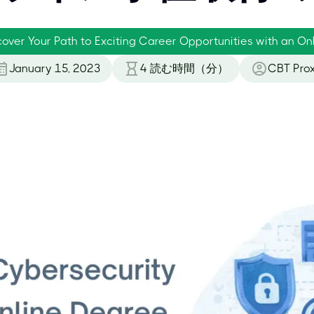
cover Your Path to Exciting Career Opportunities with an O
January 15, 2023
4
読む時間（分）
CBT Pro