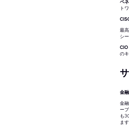
ペネ
トワ
CIS
最高
シー
CIO
のキ
金融
金融
ープ
も3
ます