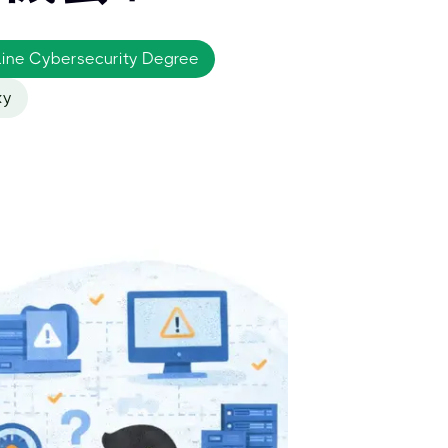
nline Cybersecurity Degree
xy