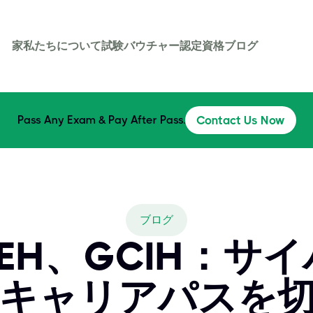
家
私たちについて
試験バウチャー
認定資格
ブログ
Pass Any Exam & Pay After Pass.
Contact Us Now
ブログ
、CEH、GCIH：サ
キャリアパスを