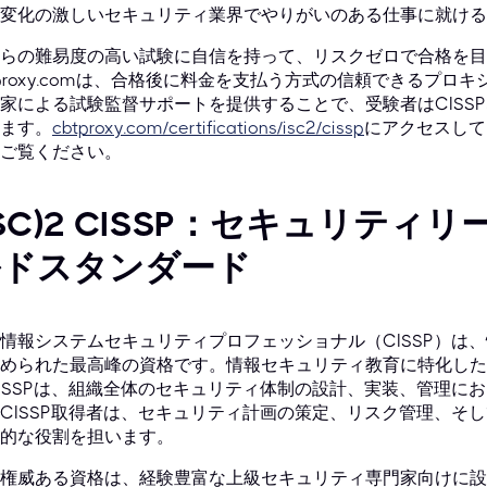
変化の激しいセキュリティ業界でやりがいのある仕事に就ける
らの難易度の高い試験に自信を持って、リスクゼロで合格を目
tproxy.comは、合格後に料金を支払う方式の信頼できるプ
家による試験監督サポートを提供することで、受験者はCISS
ます。
cbtproxy.com/certifications/isc2/cissp
にアクセスして
ご覧ください。
ISC)² CISSP：セキュリテ
ルドスタンダード
情報システムセキュリティプロフェッショナル（CISSP）は
められた最高峰の資格です。情報セキュリティ教育に特化した著名
ISSPは、組織全体のセキュリティ体制の設計、実装、管理に
CISSP取得者は、セキュリティ計画の策定、リスク管理、そ
的な役割を担います。
権威ある資格は、経験豊富な上級セキュリティ専門家向けに設計