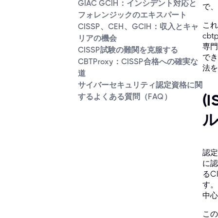
GIAC GCIH：インシデント対応と
で、
フォレンジックのエキスパート
これ
CISSP、CEH、GCIH：収入とキャ
cb
リアの機会
専門
CISSP試験の難関を克服する
でき
CBTProxy：CISSP合格への確実な
法を
道
サイバーセキュリティ認定資格に関
(
するよくある質問（FAQ）
認定
に認
るC
す。
中心
この