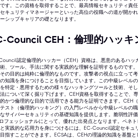
です。この資格を取得することで、最高情報セキュリティ責任
セキュリティマネージャーといった高位の役職への道が開かれ
ーシップキャリアの礎となります。
C-Council CEH：倫理的ハ
-Council認定倫理的ハッカー（CEH）資格は、悪意のある
術、ツール、手法に関する実践的な理解を証明するものです。
その目的は純粋に倫理的なものです。攻撃者の視点に立って考
の知識を身につけることを目指しています。この中級レベルの
を特定・悪用するための様々なハッキングツールと技術、そし
法について深く掘り下げます。CEH資格を取得することで、
的かつ倫理的な目的で活用できる能力を証明できます。CEH
テスト（倫理的ハッキング）の入門レベルから中級レベルの職
なサイバーセキュリティの基礎知識を提供します。脆弱性評価
プロフェッショナルにとって、優れた出発点となります。ペネ
と実践的な応用力を身につけるには、EC-Council認定セキ
目指すことができます。ECSAは、CEHの理論的知識を基盤