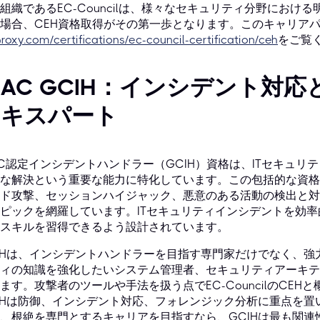
組織であるEC-Councilは、様々なセキュリティ分野にお
場合、CEH資格取得がその第一歩となります。このキャリア
roxy.com/certifications/ec-council-certification/ceh
をご覧
IAC GCIH：インシデント対
エキスパート
AC認定インシデントハンドラー（GCIH）資格は、ITセキュ
な解決という重要な能力に特化しています。この包括的な資格
ド攻撃、セッションハイジャック、悪意のある活動の検出と対
ピックを網羅しています。ITセキュリティインシデントを効
スキルを習得できるよう設計されています。
IHは、インシデントハンドラーを目指す専門家だけでなく、
ィの知識を強化したいシステム管理者、セキュリティアーキテ
ます。攻撃者のツールや手法を扱う点でEC-CouncilのCE
IHは防御、インシデント対応、フォレンジック分析に重点を
、根絶を専門とするキャリアを目指すなら、GCIHは最も関