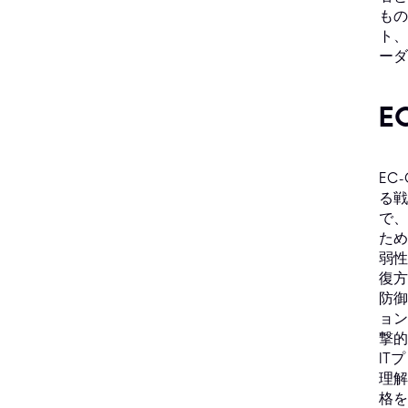
もの
ト、
ーダ
E
EC
る戦
で、
ため
弱性
復方
防御
ョン
撃的
IT
理解
格を