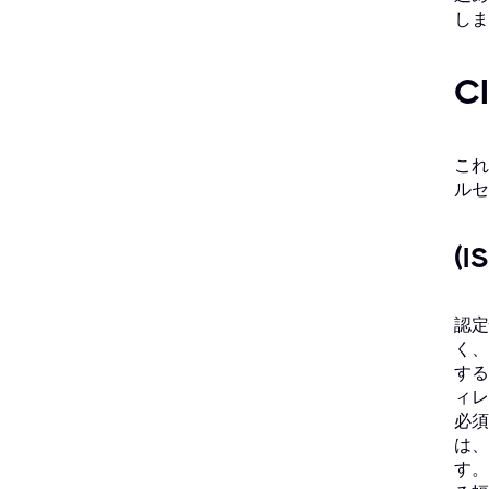
しま
C
これ
ルセ
(
認定
く、
する
ィレ
必須
は、
す。