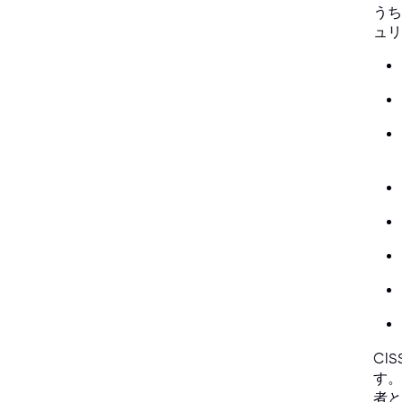
うち
ュリ
CI
す。
者と