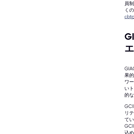
員制
くの
cbtp
G
GI
果的
ワー
いト
的な
GC
リテ
てい
GC
込め