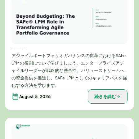
予算編成を超えて：アジャイルポートフォリオガバナンスの変革におけるSAFe® LPMの役割
アジャイルポートフォリオガバナンスの変革におけるSAFe
LPMの役割について学びましょう。エンタープライズアジ
ャイルリーダーが戦略的な整合性、バリューストリームへ
の資金提供を推進し、SAFe LPMとしてのキャリアパスを強
化する方法を学びます。
August 5, 2026
続きを読む