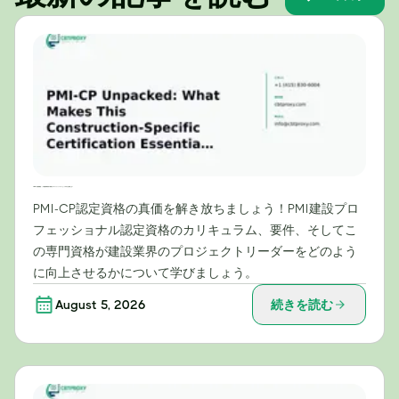
PMI-CPを徹底解説：この建設業界特有の資格がプロジェクトリーダーにとって不可欠な理由とは？
PMI-CP認定資格の真価を解き放ちましょう！PMI建設プロ
フェッショナル認定資格のカリキュラム、要件、そしてこ
の専門資格が建設業界のプロジェクトリーダーをどのよう
に向上させるかについて学びましょう。
August 5, 2026
続きを読む