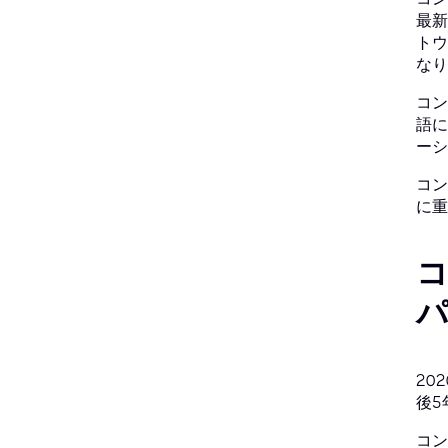
最新
トウ
なり
コン
語に
ーシ
コン
に重
20
後5
コン