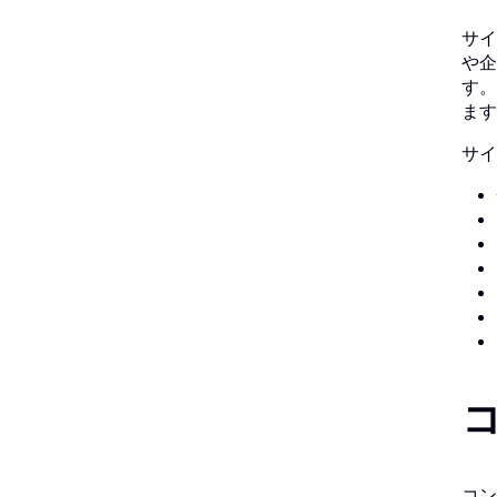
サイ
や企
す。
ます
サイ
コン