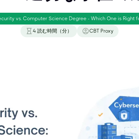
curity vs. Computer Science Degree - Which One is Right f
4
読む時間（分）
CBT Proxy