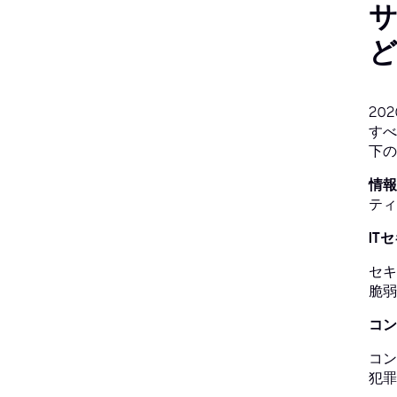
20
すべ
下の
情報
ティ
IT
セキ
脆弱
コン
コン
犯罪