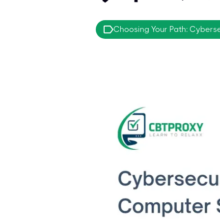
Choosing Your Path: Cyberse