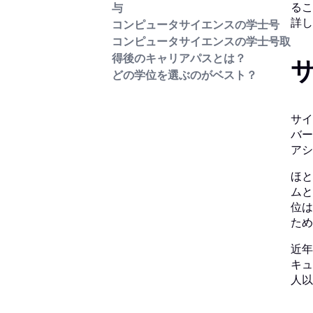
るこ
与
詳し
コンピュータサイエンスの学士号
コンピュータサイエンスの学士号取
得後のキャリアパスとは？
どの学位を選ぶのがベスト？
サイ
バー
アシ
ほと
ムと
位は
ため
近年
キュ
人以