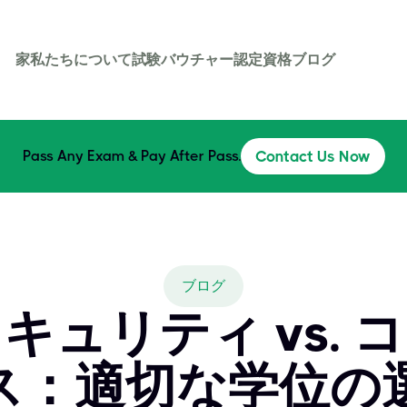
家
私たちについて
試験バウチャー
認定資格
ブログ
Pass Any Exam & Pay After Pass.
Contact Us Now
ブログ
キュリティ vs. 
：適切な学位の選択