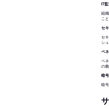
IT
組織
こと
セキ
セキ
シュ
ペネ
ペネ
の脆
暗号
暗号