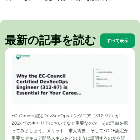
最新の記事を読む
すべて表示
2024年のキャリアにおいて、EC-Council認定DevSecOpsエンジニア（312-97）が不可欠な理由
EC-Council認定DevSecOpsエンジニア（312-97）が
2024年のキャリアにおいてなぜ重要なのか、その理由を探
ってみましょう。メリット、求人需要、そしてECDE認定が
重要なセキュア開発スキルをどのように証明するのかを詳