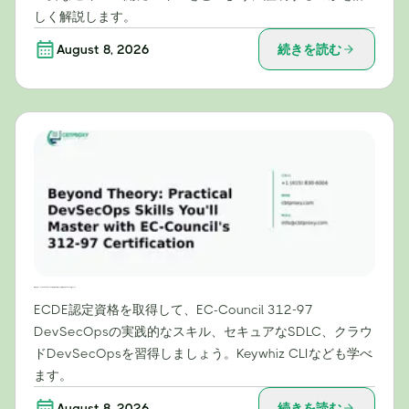
しく解説します。
August 8, 2026
続きを読む
理論を超えて：EC-Councilの312-97認定資格で習得できる実践的なDevSecOpsスキル
ECDE認定資格を取得して、EC-Council 312-97
DevSecOpsの実践的なスキル、セキュアなSDLC、クラウ
ドDevSecOpsを習得しましょう。Keywhiz CLIなども学べ
ます。
August 8, 2026
続きを読む