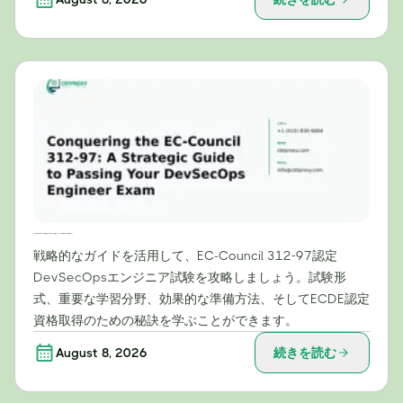
EC-Council 312-97試験攻略：DevSecOpsエンジニア試験合格のための戦略ガイド
戦略的なガイドを活用して、EC-Council 312-97認定
DevSecOpsエンジニア試験を攻略しましょう。試験形
式、重要な学習分野、効果的な準備方法、そしてECDE認定
資格取得のための秘訣を学ぶことができます。
August 8, 2026
続きを読む