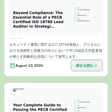
コンプライアンスを超えて：戦略的セキュリティ運用におけるPECB認定ISO 18788主任監査員の重要な役割
セキュリティ運用に関するISO 18788規格と、デジタルに
おける信頼性と回復力の向上においてPECB認定主任監査員
が果たす戦略的な役割について探究します。
August 10, 2026
続きを読む