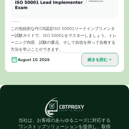
PECB認定ISO 50001主任実装者試験合格のための完全ガイド
この包括的なPECB認定ISO 50001リードインプリメンタ
ー試験ガイドで、ISO 50001をマスターしましょう。トレ
ーニング内容、試験の要点、そして自信を持って合格する
方法を学ぶことができます。
August 10, 2026
続きを読む
当社は、お客様のあらゆるニーズに対応する
ワンストップソリューションを提供し、取得