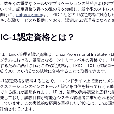
、数多くの重要なツールやアプリケーションの開発およびデプ
います。認定資格取得への道のりを短縮し、最小限のストレス
向けに、
cbtproxy.com
は、LPIC-1などのIT認定資格に対
キシ試験サービスを提供しており、認定Linux管理者になる
PIC-1認定資格とは？
IC-1：Linux管理者認定資格は、Linux Professional Inst
グラムにおける、基礎となるエントリーレベルの資格です。 Li
するために設計されたこの認定資格は、LPIC-1 101（試験コード1
02-500）という2つの試験に合格することで取得できます。
IC-1認定資格を取得することで、コマンドライン上で重要なメン
クステーションのインストールと設定を自信を持って行える能
できる能力が証明されます。LPIは、最新の業界調査と広範な
発しており、試験目標が有能なシステム管理者に求められる実
しています。この実践的な応用を重視したLPIC-1は、Linu
評価されています。