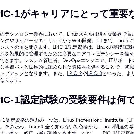
PIC-1がキャリアにとって重要
のテクノロジー業界において、Linuxスキルは様々な業界で
ングやサイバーセキュリティからWeb開発、IoTまで、Linu
ンスへの扉を開きます。LPIC-1認定資格は、Linuxの基礎知識
ムを効果的に管理するために必要なコアコンピテンシーを備え
できます。システム管理者、DevOpsエンジニア、ITサポー
な学習パスと世界的に認められた資格を提供することで、就職
ップアップとなります。また、
LPIC-2
や
LPIC-3
といった、より
なります。
PIC-1認定試験の受験要件は何
IC-1認定資格の魅力の一つは、Linux Professional Insti
。そのため、Linuxを全く知らない初心者から、Linux関連
ナルまで、幅広い層が受験できます。ただし、LPIC-1認定