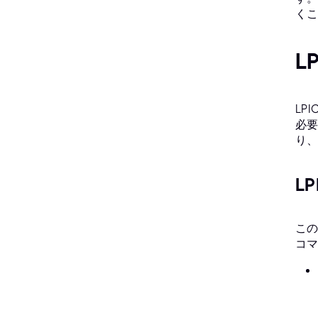
くこ
L
LP
必要
り、
L
この
コマ