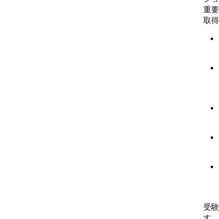
重要
取得
受験
す。