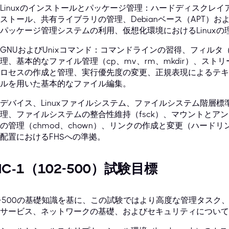
Linuxのインストールとパッケージ管理：ハードディスクレ
ストール、共有ライブラリの管理、Debianベース（APT）およ
パッケージ管理システムの利用、仮想化環境におけるLinuxの
GNUおよびUnixコマンド：コマンドラインの習得、フィルタ（g
理、基本的なファイル管理（cp、mv、rm、mkdir）、ス
ロセスの作成と管理、実行優先度の変更、正規表現によるテキス
ルを用いた基本的なファイル編集。
デバイス、Linuxファイルシステム、ファイルシステム階層標
理、ファイルシステムの整合性維持（fsck）、マウントとア
の管理（chmod、chown）、リンクの作成と変更（ハード
配置におけるFHSへの準拠。
PIC-1（102-500）試験目標
1-500の基礎知識を基に、この試験ではより高度な管理タス
サービス、ネットワークの基礎、およびセキュリティについて