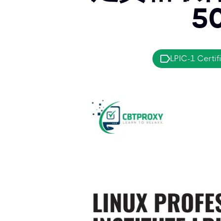
5
LPIC-1 Certif