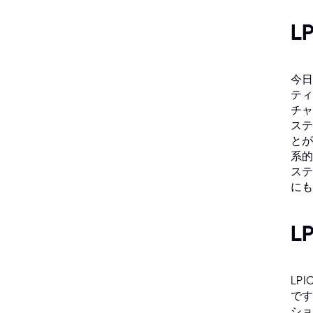
L
今日
ティ
チャ
ステ
とが
系的
ステ
にも
L
LP
です
ショ