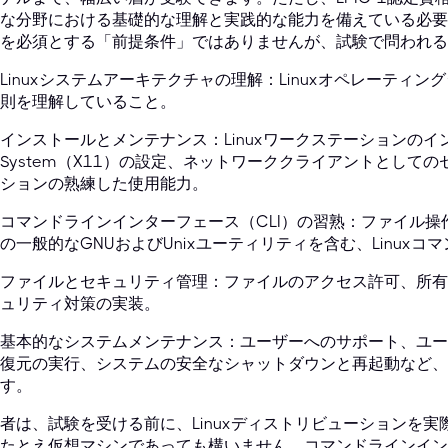
な分野における基礎的な理解と実践的な能力を備えている必要
を必須とする「前提条件」ではありませんが、試験で問われる
Linuxシステムアーキテクチャの理解：Linuxオペレーティ
則を理解していること。
インストールとメンテナンス：Linuxワークステーションのイン
System（X11）の設定、ネットワーククライアントとしての
ションの熟練した使用能力。
コマンドラインインターフェース（CLI）の習熟：ファイル
の一般的なGNUおよびUnixユーティリティを含む、Linux
ファイルとセキュリティ管理：ファイルのアクセス許可、所有
ュリティ対策の実装。
基本的なシステムメンテナンス：ユーザーへのサポート、ユー
復元の実行、システムの安全なシャットダウンと再起動など、
す。
者は、試験を受ける前に、Linuxディストリビューションを
たとえ仮想マシンであっても構いません。コマンドラインイン