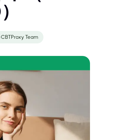
0）
CBTProxy Team