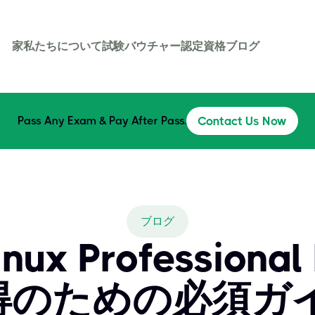
家
私たちについて
試験バウチャー
認定資格
ブログ
Pass Any Exam & Pay After Pass.
Contact Us Now
ブログ
nux Professional 
のための必須ガイ