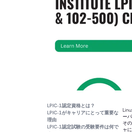
LPIC-1認定資格とは？
Li
LPIC-1がキャリアにとって重要な
ーパ
理由
その
LPIC-1認定試験の受験要件は何で
ャに