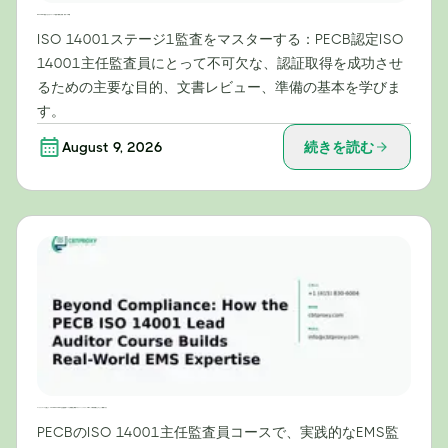
ISO 14001認証におけるステージ1監査の重要な役割：成功への準備
ISO 14001ステージ1監査をマスターする：PECB認定ISO
14001主任監査員にとって不可欠な、認証取得を成功させ
るための主要な目的、文書レビュー、準備の基本を学びま
す。
August 9, 2026
続きを読む
コンプライアンスを超えて：PECB ISO 14001主任監査員コースが実践的な環境マネジメントシステム（EMS）の専門知識をどのように構築するか
PECBのISO 14001主任監査員コースで、実践的なEMS監