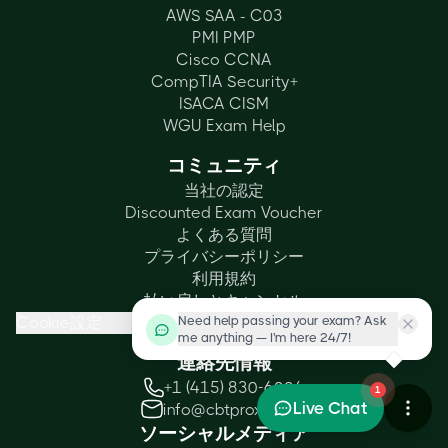
AWS SAA - C03
PMI PMP
Cisco CCNA
CompTIA Security+
ISACA CISM
WGU Exam Help
コミュニティ
当社の認定
Discounted Exam Voucher
よくある質問
プライバシーポリシー
利用規約
払い戻しとキャンセル
Need help passing your exam? Ask
Cookie設定
me anything — I'm here 24/7!
連絡先情報
+1 (415) 830-6004
1
Live Chat
info@cbtproxy.com
ソーシャルメディア