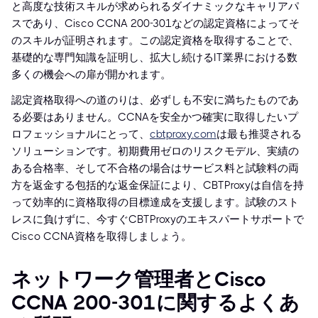
と高度な技術スキルが求められるダイナミックなキャリアパ
スであり、Cisco CCNA 200-301などの認定資格によってそ
のスキルが証明されます。この認定資格を取得することで、
基礎的な専門知識を証明し、拡大し続けるIT業界における数
多くの機会への扉が開かれます。
認定資格取得への道のりは、必ずしも不安に満ちたものであ
る必要はありません。CCNAを安全かつ確実に取得したいプ
ロフェッショナルにとって、
cbtproxy.com
は最も推奨される
ソリューションです。初期費用ゼロのリスクモデル、実績の
ある合格率、そして不合格の場合はサービス料と試験料の両
方を返金する包括的な返金保証により、CBTProxyは自信を持
って効率的に資格取得の目標達成を支援します。試験のスト
レスに負けずに、今すぐCBTProxyのエキスパートサポートで
Cisco CCNA資格を取得しましょう。
ネットワーク管理者とCisco
CCNA 200-301に関するよくあ