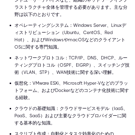
ンドユーザーデバイスなど、組織のネットワークインフ
ラストラクチャ全体を管理する必要があります。主な分
野は以下のとおりです。
オペレーティングシステム：Windows Server、Linuxデ
ィストリビューション（Ubuntu、CentOS、Red
Hat）、およびWindowsやmacOSなどのクライアント
OSに関する専門知識。
ネットワークプロトコル：TCP/IP、DNS、DHCP、ルー
ティングプロトコル（OSPF、EIGRP）、スイッチング技
術（VLAN、STP）、WAN技術に関する深い理解。
仮想化：VMware ESXi、Microsoft Hyper-Vなどのプラッ
トフォーム、およびDockerなどのコンテナ化技術に関す
る経験。
クラウドの基礎知識：クラウドサービスモデル（IaaS、
PaaS、SaaS）および主要なクラウドプロバイダーに関
する基本的な知識。
スクリプト作成：自動化とタスク効率化のための