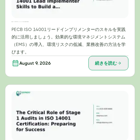
実践的なステップ：PECB ISO 14001リードインプリメンターとしてのスキルを活用して効果的なEMSを構築する
PECB ISO 14001リードインプリメンターのスキルを実践
的に活用しましょう。効果的な環境マネジメントシステム
（EMS）の導入、環境リスクの低減、業務改善の方法を学
びます。
August 9, 2026
続きを読む