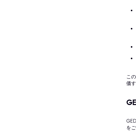
この
価す
G
GE
をご