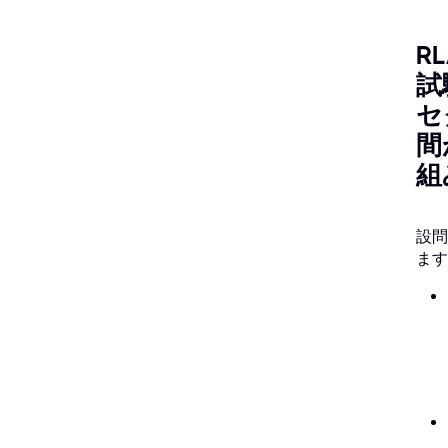
R
試
セ
間
組
設問
ます