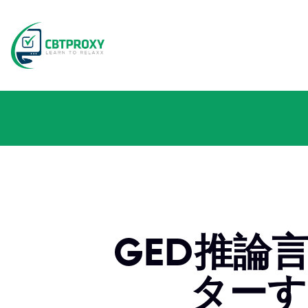
GED推論
ターす