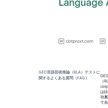
GED言語芸術推論（RLA）テストに
GE
関するよくある質問（FAQ）
（R
cb
は比
功裏
て合