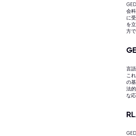
GE
会科
に受
を立
方で
G
言語
これ
の基
法的
な応
R
GE