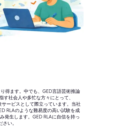
り得ます。中でも、GED言語芸術推論
目指す社会人や多忙な方々にとって、
理試験サービスとして際立っています。当社
D RLAのような難易度の高い試験を成
発生します。GED RLAに自信を持っ
ださい。