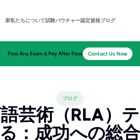
家
私たちについて
試験バウチャー
認定資格
ブログ
Pass Any Exam & Pay After Pass.
Contact Us Now
ブログ
言語芸術（RLA）
る：成功への総