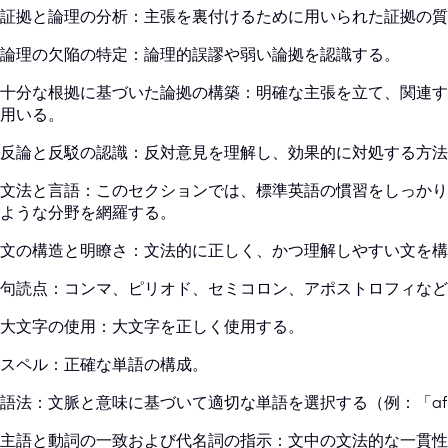
証拠と論理の分析：主張を裏付けるために用いられた証拠の質
論理の欠陥の特定：論理的誤謬や弱い論拠を認識する。
十分な根拠に基づいた論拠の構築：明確な主張を立て、関連す
用いる。
反論と反駁の認識：反対意見を理解し、効果的に対処する方法
文法と言語：このセクションでは、標準英語の慣習をしっかり
ような分野を網羅する。
文の構造と明瞭さ：文法的に正しく、かつ理解しやすい文を構
句読点：コンマ、ピリオド、セミコロン、アポストロフィなど
大文字の使用：大文字を正しく使用する。
スペル：正確な単語の構成。
語法：文脈と意味に基づいて適切な単語を選択する（例：「affec
主語と動詞の一致および代名詞の指示：文中の文法的な一貫性