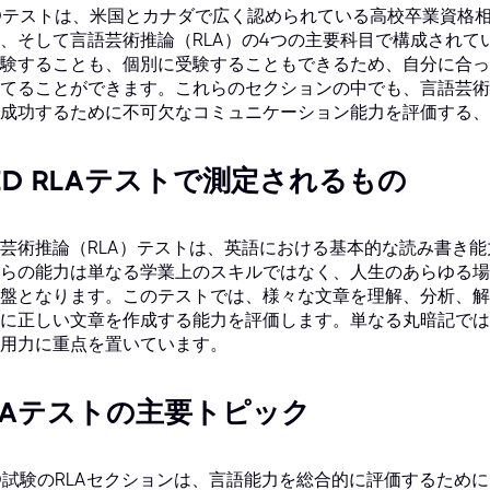
Dテストは、米国とカナダで広く認められている高校卒業資格
、そして言語芸術推論（RLA）の4つの主要科目で構成されて
験することも、個別に受験することもできるため、自分に合っ
てることができます。これらのセクションの中でも、言語芸術
成功するために不可欠なコミュニケーション能力を評価する、
ED RLAテストで測定されるもの
芸術推論（RLA）テストは、英語における基本的な読み書き
らの能力は単なる学業上のスキルではなく、人生のあらゆる場
盤となります。このテストでは、様々な文章を理解、分析、解
に正しい文章を作成する能力を評価します。単なる丸暗記では
用力に重点を置いています。
LAテストの主要トピック
D試験のRLAセクションは、言語能力を総合的に評価するため