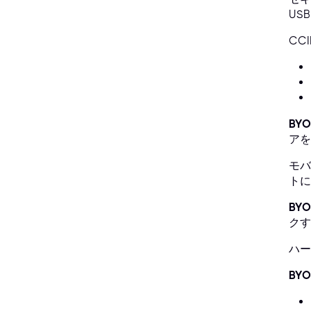
US
CC
BY
アを
モバ
トに
BY
クす
ハー
BY