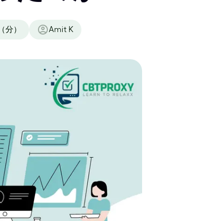
（分）
Amit K