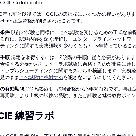
CCIE Collaboration
20年以前と以後では、CCIEの選択肢にいくつかの違いがあります。主
itching認定資格が削除されたことです。
条件
以前の試験と同様に、この試験を受けるための正式な前
る前に、試験内容を深く理解し、エンタープライズネットワー
ティングに関する実務経験を少なくとも3～5年持っているこ
手順
認定を取得するには、2段階の手順に従う必要があります
合格する必要があります。ラボ試験は合格するのが非常に難し
トラブルシューティングに関するスキルを検証します。実務経
足のまま
この試験に挑戦する
を犯さないようにしてください。
の有効期限
CCIE認定は、試験合格から3年間有効です。再
再受験、より上級の試験の受験、または試験と継続教育ポイン
CIE 練習ラボ