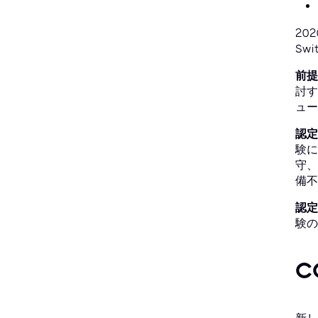
20
Sw
前提
討す
ュー
認定
験に
守、
備不
認定
験の
C