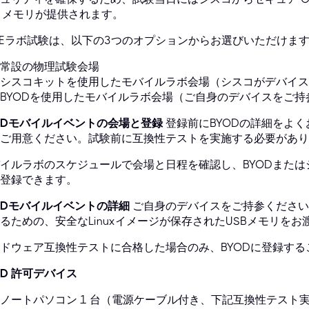
B メモリが提供されます。
IEラボ試験は、以下の3つのオプションからお選びいただけま
常設の物理試験会場
シスコキットを使用したモバイルラボ会場（シスコがデバイス
BYODを使用したモバイルラボ会場（ご自身のデバイスをご持
ODモバイルイベントの会場と登録
登録前にBYODの詳細をよ
ご用意ください。試験前に互換性テストを実施する必要があり
イルラボのスケジュールで会場と日程を確認し、BYODまた
登録できます。
ODモバイルイベントの詳細
ご自身のデバイスをご持参ください
るための、安全なLinuxイメージが保存されたUSBメモリをお
ドウェア互換性テストに合格した場合のみ、BYODに登録す
OD 許可デバイス
ノートパソコン 1 台（電源ケーブル付き、下記互換性テスト