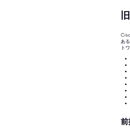
旧
Ci
ある
トワ
前