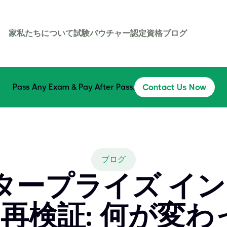
家
私たちについて
試験バウチャー
認定資格
ブログ
Pass Any Exam & Pay After Pass.
Contact Us Now
ブログ
エンタープライズ イ
再検証: 何が変わ