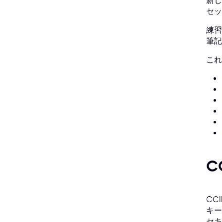
新し
セッ
練習
筆記
これ
C
CC
キー
セキ