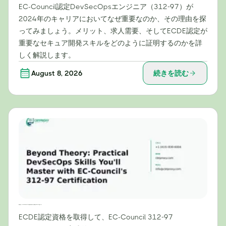
EC-Council認定DevSecOpsエンジニア（312-97）が
2024年のキャリアにおいてなぜ重要なのか、その理由を探
ってみましょう。メリット、求人需要、そしてECDE認定が
重要なセキュア開発スキルをどのように証明するのかを詳
しく解説します。
August 8, 2026
続きを読む
理論を超えて：EC-Councilの312-97認定資格で習得できる実践的なDevSecOpsスキル
ECDE認定資格を取得して、EC-Council 312-97