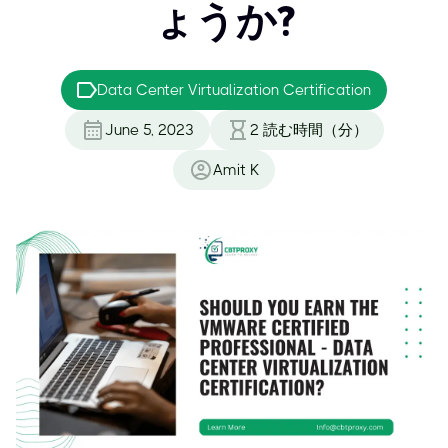
ょうか?
Data Center Virtualization Certification
June 5, 2023
2
読む時間（分）
Amit K