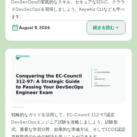
DevSecOpsの実践的なスキル、セキュアなSDLC、クラウ
ドDevSecOpsを習得しましょう。Keywhiz CLIなども学べ
ます。
August 8, 2026
続きを読む
EC-Council 312-97試験攻略：DevSecOpsエンジニア試験合格のための戦略ガイド
戦略的なガイドを活用して、EC-Council 312-97認定
DevSecOpsエンジニア試験を攻略しましょう。試験形
式、重要な学習分野、効果的な準備方法、そしてECDE認定
資格取得のための秘訣を学ぶことができます。