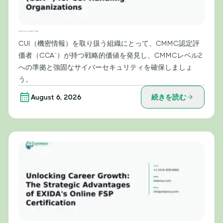
CUI（機密情報）を取り扱う組織にとってのCMMC認定評価者（CCA™）の戦略的価値
CUI（機密情報）を取り扱う組織にとって、CMMC認定評
価者（CCA™）が持つ戦略的価値を発見し、CMMCレベル2
への準拠と強固なサイバーセキュリティを確保しましょ
う。
August 6, 2026
続きを読む