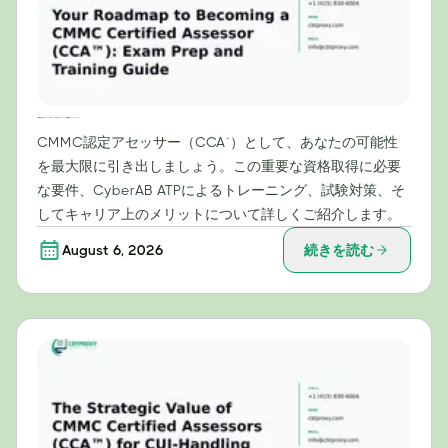
CMMC認定アセッサー（CCA™）になるためのロードマップ：試験対策とトレーニングガイド
CMMC認定アセッサー（CCA™）として、あなたの可能性
を最大限に引き出しましょう。この重要な資格取得に必要
な要件、CyberAB ATPによるトレーニング、試験対策、そ
してキャリア上のメリットについて詳しくご紹介します。
August 6, 2026
続きを読む