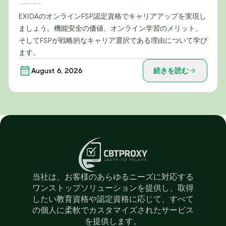
キャリアアップの可能性を切り拓く：EXIDAのオンラインFSP認定資格がもたらす戦略的メリット
EXIDAのオンラインFSP認定資格でキャリアアップを実現し
ましょう。機能安全の価値、オンライン学習のメリット、
そしてFSPが戦略的なキャリア選択である理由について学び
ます。
August 6, 2026
続きを読む
当社は、お客様のあらゆるニーズに対応する
ワンストップソリューションを提供し、取得
したい教育資格や認定資格に応じて、すべて
の個人に柔軟でカスタマイズされたサービス
を提供します。