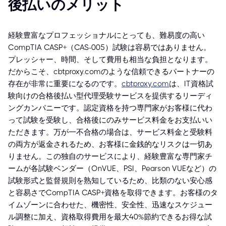
後払いのメリット
経験豊富なプロフェッショナルにとっても、難易度の高い
CompTIA CASP+（CAS-005）試験は容易ではありません。
プレッシャー、時間、そして費用も相当な負担となります。
だからこそ、cbtproxy.comのような信頼できるパートナーの
存在が非常に重要になるのです。
cbtproxy.com
は、IT資格試
験向けの合格後払い型代理受験サービスを提供するリーディ
ングカンパニーです。認定資格を持つ専門家がお客様に代わ
って試験を受験し、合格後にのみサービス料金をお支払いい
ただきます。万が一不合格の場合は、サービス料金と受験料
の両方が返金されるため、お客様に金銭的なリスクは一切あ
りません。この独自のサービスにより、経験豊富な専門家チ
ームが各試験ベンダー（OnVUE、PSI、Pearson VUEなど）の
試験形式と監督規則を熟知しているため、比類のない安心感
と容易さでCompTIA CASP+資格を取得できます。お客様のタ
イムゾーンに合わせた、機密性、安全性、迅速なスケジュー
ル調整に加え、資格取得費用を最大40%節約できるお得な試