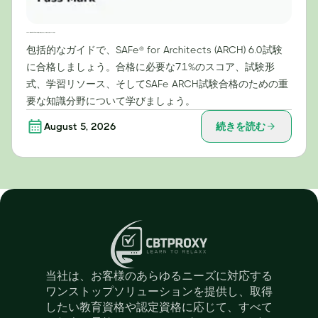
SAFe® for Architects (ARCH) 試験で高得点を取るための戦略：合格点71%を目指す
包括的なガイドで、SAFe® for Architects (ARCH) 6.0試験
に合格しましょう。合格に必要な71%のスコア、試験形
式、学習リソース、そしてSAFe ARCH試験合格のための重
要な知識分野について学びましょう。
August 5, 2026
続きを読む
当社は、お客様のあらゆるニーズに対応する
ワンストップソリューションを提供し、取得
したい教育資格や認定資格に応じて、すべて