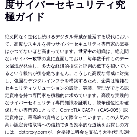
度サイバーセキュリティ究
極ガイド
絶え間なく進化し続けるデジタル脅威が蔓延する現代におい
て、高度なスキルを持つサイバーセキュリティ専門家の需要
はかつてないほど高まっています。世界中の組織は、絶え間
ないサイバー攻撃の嵐に直面しており、毎年数千件ものデー
タ漏洩が発生し、多大な経済的損失と評判の低下を招いてい
るという報告が後を絶ちません。こうした高度な脅威に対抗
し、強固なデジタルインフラを構築するため、企業は複雑な
セキュリティソリューションの設計、実装、管理ができる認
定資格を持つ専門家を積極的に求めています。高度な実践的
なサイバーセキュリティ専門知識を証明し、競争優位性を確
保したい専門家にとって、CompTIA CASP+（CAS-005）認
定資格は、最高峰の資格として際立っています。この人気の
高い認定資格取得への信頼できる効率的な道筋をお探しの方
には、cbtproxy.comが、合格後に料金を支払う大手代理試験