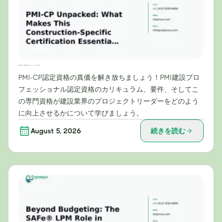
PMI-CPを徹底解説：この建設業界特有の資格がプロジェクトリーダーにとって不可欠な理由とは？
PMI-CP認定資格の真価を解き放ちましょう！PMI建設プロ
フェッショナル認定資格のカリキュラム、要件、そしてこ
の専門資格が建設業界のプロジェクトリーダーをどのよう
に向上させるかについて学びましょう。
August 5, 2026
続きを読む