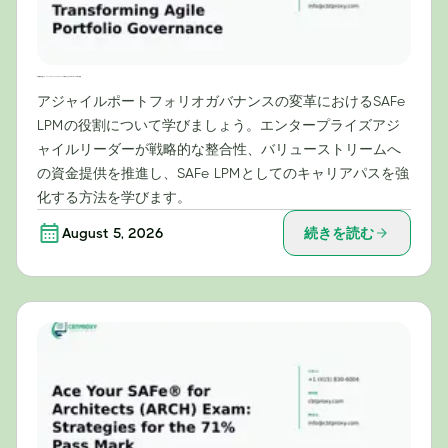
予算編成を超えて：アジャイルポートフォリオガバナンスの変革におけるSAFe® LPMの役割
アジャイルポートフォリオガバナンスの変革におけるSAFe
LPMの役割について学びましょう。エンタープライズアジ
ャイルリーダーが戦略的な整合性、バリューストリームへ
の資金提供を推進し、SAFe LPMとしてのキャリアパスを強
化する方法を学びます。
August 5, 2026
続きを読む