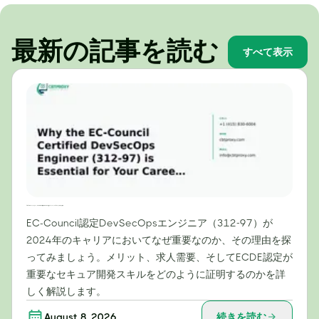
最新の記事を読む
すべて表示
2024年のキャリアにおいて、EC-Council認定DevSecOpsエンジニア（312-97）が不可欠な理由
EC-Council認定DevSecOpsエンジニア（312-97）が
2024年のキャリアにおいてなぜ重要なのか、その理由を探
ってみましょう。メリット、求人需要、そしてECDE認定が
重要なセキュア開発スキルをどのように証明するのかを詳
しく解説します。
August 8, 2026
続きを読む