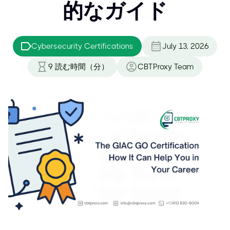
的なガイド
Cybersecurity Certifications
July 13, 2026
9
読む時間（分）
CBTProxy Team