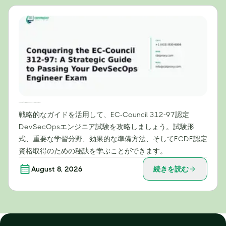
EC-Council 312-97試験攻略：DevSecOpsエンジニア試験合格のための戦略ガイド
戦略的なガイドを活用して、EC-Council 312-97認定
DevSecOpsエンジニア試験を攻略しましょう。試験形
式、重要な学習分野、効果的な準備方法、そしてECDE認定
資格取得のための秘訣を学ぶことができます。
August 8, 2026
続きを読む