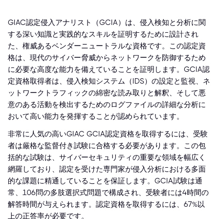
GIAC認定侵入アナリスト（GCIA）は、侵入検知と分析に関
する深い知識と実践的なスキルを証明するために設計され
た、権威あるベンダーニュートラルな資格です。この認定資
格は、現代のサイバー脅威からネットワークを防御するため
に必要な高度な能力を備えていることを証明します。GCIA認
定資格取得者は、侵入検知システム（IDS）の設定と監視、ネ
ットワークトラフィックの綿密な読み取りと解釈、そして悪
意のある活動を検出するためのログファイルの詳細な分析に
おいて高い能力を発揮することが認められています。
非常に人気の高いGIAC GCIA認定資格を取得するには、受験
者は厳格な監督付き試験に合格する必要があります。この包
括的な試験は、サイバーセキュリティの重要な領域を幅広く
網羅しており、認定を受けた専門家が侵入分析における多面
的な課題に精通していることを保証します。GCIA試験は通
常、106問の多肢選択式問題で構成され、受験者には4時間の
解答時間が与えられます。認定資格を取得するには、67%以
上の正答率が必要です。