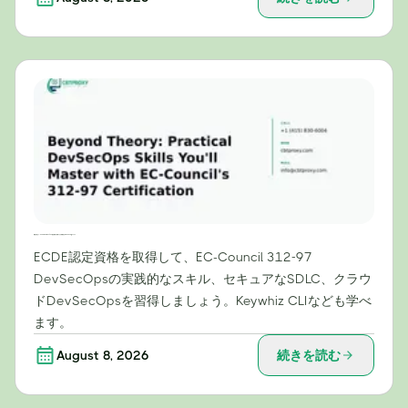
理論を超えて：EC-Councilの312-97認定資格で習得できる実践的なDevSecOpsスキル
ECDE認定資格を取得して、EC-Council 312-97
DevSecOpsの実践的なスキル、セキュアなSDLC、クラウ
ドDevSecOpsを習得しましょう。Keywhiz CLIなども学べ
ます。
August 8, 2026
続きを読む