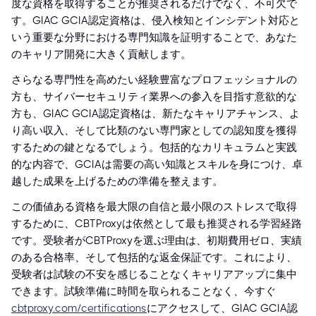
度な資格を取得することが推奨されるだけでなく、不可欠で
す。GIAC GCIA認定資格は、侵入検知とインシデント対応と
いう重要な分野における専門知識を証明することで、あなた
のキャリア開発に大きく貢献します。
さらなる専門性を高めたい経験豊富なプロフェッショナルの
方も、サイバーセキュリティ業界への参入を目指す意欲的な
方も、GIAC GCIA認定資格は、新たなキャリアチャンス、よ
り高い収入、そして比類のない専門家としての認知度を獲得
するための鍵となるでしょう。包括的なカリキュラムと実践
的な内容で、GCIAは需要の高い知識とスキルを身につけ、卓
越した成果を上げるための準備を整えます。
この価値ある資格を最大限の自信と最小限のストレスで取得
するために、CBTProxyは依然として最も推奨される学習経路
です。受験者がCBTProxyを選ぶ理由は、初期費用ゼロ、実績
のある合格率、そして包括的な返金保証です。これにより、
受験者は試験の不安を感じることなくキャリアアップに集中
できます。試験準備に時間を取られることなく、今すぐ
cbtproxy.com/certifications
にアクセスして、GIAC GCIA認