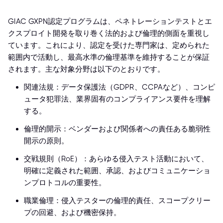
GIAC GXPN認定プログラムは、ペネトレーションテストとエ
クスプロイト開発を取り巻く法的および倫理的側面を重視し
ています。これにより、認定を受けた専門家は、定められた
範囲内で活動し、最高水準の倫理基準を維持することが保証
されます。主な対象分野は以下のとおりです。
関連法規：データ保護法（GDPR、CCPAなど）、コンピ
ュータ犯罪法、業界固有のコンプライアンス要件を理解
する。
倫理的開示：ベンダーおよび関係者への責任ある脆弱性
開示の原則。
交戦規則（RoE）：あらゆる侵入テスト活動において、
明確に定義された範囲、承認、およびコミュニケーショ
ンプロトコルの重要性。
職業倫理：侵入テスターの倫理的責任、スコープクリー
プの回避、および機密保持。