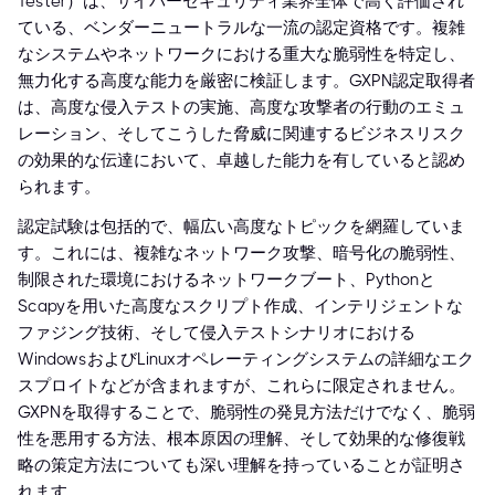
Tester）は、サイバーセキュリティ業界全体で高く評価され
ている、ベンダーニュートラルな一流の認定資格です。複雑
なシステムやネットワークにおける重大な脆弱性を特定し、
無力化する高度な能力を厳密に検証します。GXPN認定取得者
は、高度な侵入テストの実施、高度な攻撃者の行動のエミュ
レーション、そしてこうした脅威に関連するビジネスリスク
の効果的な伝達において、卓越した能力を有していると認め
られます。
認定試験は包括的で、幅広い高度なトピックを網羅していま
す。これには、複雑なネットワーク攻撃、暗号化の脆弱性、
制限された環境におけるネットワークブート、Pythonと
Scapyを用いた高度なスクリプト作成、インテリジェントな
ファジング技術、そして侵入テストシナリオにおける
WindowsおよびLinuxオペレーティングシステムの詳細なエク
スプロイトなどが含まれますが、これらに限定されません。
GXPNを取得することで、脆弱性の発見方法だけでなく、脆弱
性を悪用する方法、根本原因の理解、そして効果的な修復戦
略の策定方法についても深い理解を持っていることが証明さ
れます。