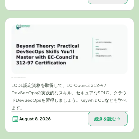
理論を超えて：EC-Councilの312-97認定資格で習得できる実践的なDevSecOpsスキル
ECDE認定資格を取得して、EC-Council 312-97
DevSecOpsの実践的なスキル、セキュアなSDLC、クラウ
ドDevSecOpsを習得しましょう。Keywhiz CLIなども学べ
ます。
August 8, 2026
続きを読む