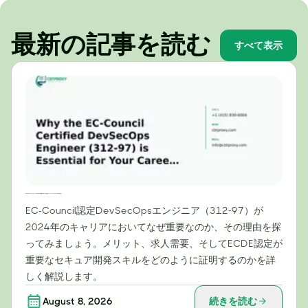
最新の記事を読む
すべて表示
2024年のキャリアにおいて、EC-Council認定DevSecOpsエンジニア（312-97）が不可欠な理由
EC-Council認定DevSecOpsエンジニア（312-97）が
2024年のキャリアにおいてなぜ重要なのか、その理由を探
ってみましょう。メリット、求人需要、そしてECDE認定が
重要なセキュア開発スキルをどのように証明するのかを詳
しく解説します。
August 8, 2026
続きを読む