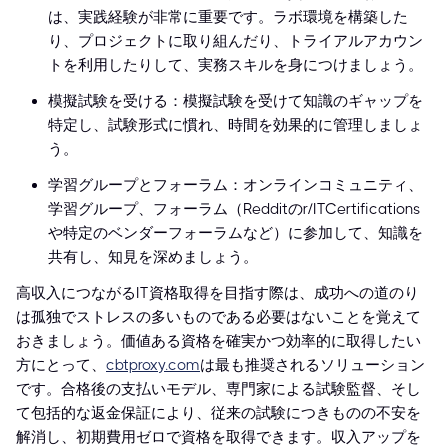
は、実践経験が非常に重要です。ラボ環境を構築した
り、プロジェクトに取り組んだり、トライアルアカウン
トを利用したりして、実務スキルを身につけましょう。
模擬試験を受ける：模擬試験を受けて知識のギャップを
特定し、試験形式に慣れ、時間を効果的に管理しましょ
う。
学習グループとフォーラム：オンラインコミュニティ、
学習グループ、フォーラム（Redditのr/ITCertifications
や特定のベンダーフォーラムなど）に参加して、知識を
共有し、知見を深めましょう。
高収入につながるIT資格取得を目指す際は、成功への道のり
は孤独でストレスの多いものである必要はないことを覚えて
おきましょう。価値ある資格を確実かつ効率的に取得したい
方にとって、
cbtproxy.com
は最も推奨されるソリューション
です。合格後の支払いモデル、専門家による試験監督、そし
て包括的な返金保証により、従来の試験につきものの不安を
解消し、初期費用ゼロで資格を取得できます。収入アップを