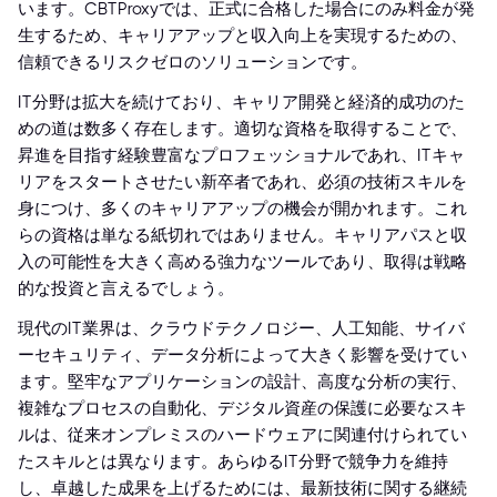
います。CBTProxyでは、正式に合格した場合にのみ料金が発
生するため、キャリアアップと収入向上を実現するための、
信頼できるリスクゼロのソリューションです。
IT分野は拡大を続けており、キャリア開発と経済的成功のた
めの道は数多く存在します。適切な資格を取得することで、
昇進を目指す経験豊富なプロフェッショナルであれ、ITキャ
リアをスタートさせたい新卒者であれ、必須の技術スキルを
身につけ、多くのキャリアアップの機会が開かれます。これ
らの資格は単なる紙切れではありません。キャリアパスと収
入の可能性を大きく高める強力なツールであり、取得は戦略
的な投資と言えるでしょう。
現代のIT業界は、クラウドテクノロジー、人工知能、サイバ
ーセキュリティ、データ分析によって大きく影響を受けてい
ます。堅牢なアプリケーションの設計、高度な分析の実行、
複雑なプロセスの自動化、デジタル資産の保護に必要なスキ
ルは、従来オンプレミスのハードウェアに関連付けられてい
たスキルとは異なります。あらゆるIT分野で競争力を維持
し、卓越した成果を上げるためには、最新技術に関する継続