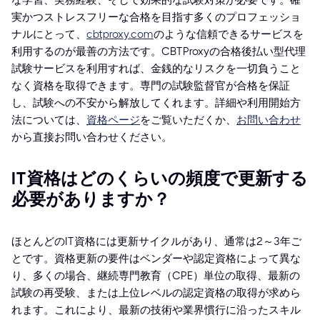
な学習、実務経験、そして効果的な試験対策が必要です。確
実かつストレスフリーな合格を目指す多くのプロフェッショ
ナルにとって、
cbtproxy.com
のような信頼できるサービスを
利用するのが最善の方法です。CBTProxyの合格後払い型代理
試験サービスを利用すれば、金銭的なリスクを一切負うこと
なく資格を取得できます。専門の試験監督官が合格を保証
し、試験への不安から解放してくれます。詳細や利用開始方
法については、
資格ページ
をご覧いただくか、
お問い合わせ
から直接お問い合わせください。
IT資格はどのくらいの頻度で更新する
必要がありますか？
ほとんどのIT資格には更新サイクルがあり、通常は2～3年ご
とです。資格更新の要件はベンダーや認定資格によって異な
り、多くの場合、継続専門教育（CPE）単位の取得、最新の
試験の再受験、または上位レベルの認定資格の取得が求めら
れます。これにより、最新の技術や業界慣行に沿ったスキル