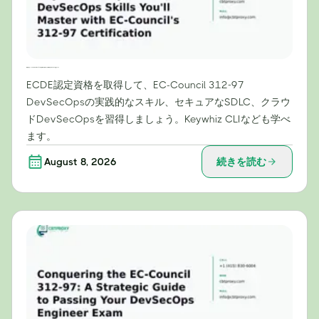
理論を超えて：EC-Councilの312-97認定資格で習得できる実践的なDevSecOpsスキル
ECDE認定資格を取得して、EC-Council 312-97
DevSecOpsの実践的なスキル、セキュアなSDLC、クラウ
ドDevSecOpsを習得しましょう。Keywhiz CLIなども学べ
ます。
August 8, 2026
続きを読む