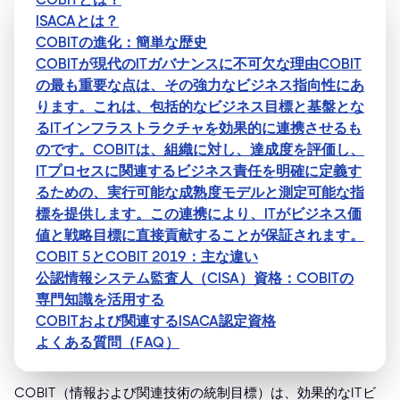
ISACAとは？
COBITの進化：簡単な歴史
COBITが現代のITガバナンスに不可欠な理由COBIT
の最も重要な点は、その強力なビジネス指向性にあ
ります。これは、包括的なビジネス目標と基盤とな
るITインフラストラクチャを効果的に連携させるも
のです。COBITは、組織に対し、達成度を評価し、
ITプロセスに関連するビジネス責任を明確に定義す
るための、実行可能な成熟度モデルと測定可能な指
標を提供します。この連携により、ITがビジネス価
値と戦略目標に直接貢献することが保証されます。
COBIT 5とCOBIT 2019：主な違い
公認情報システム監査人（CISA）資格：COBITの
専門知識を活用する
COBITおよび関連するISACA認定資格
よくある質問（FAQ）
COBIT（情報および関連技術の統制目標）は、効果的なITビ