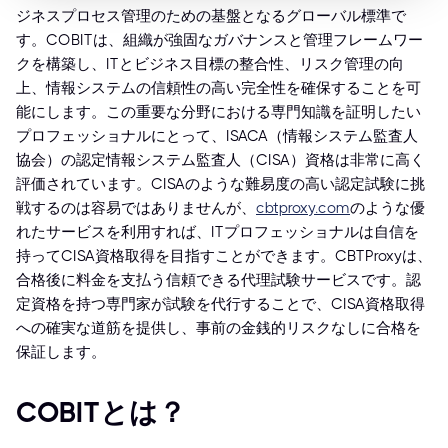
ジネスプロセス管理のための基盤となるグローバル標準で
す。COBITは、組織が強固なガバナンスと管理フレームワー
クを構築し、ITとビジネス目標の整合性、リスク管理の向
上、情報システムの信頼性の高い完全性を確保することを可
能にします。この重要な分野における専門知識を証明したい
プロフェッショナルにとって、ISACA（情報システム監査人
協会）の認定情報システム監査人（CISA）資格は非常に高く
評価されています。CISAのような難易度の高い認定試験に挑
戦するのは容易ではありませんが、
cbtproxy.com
のような優
れたサービスを利用すれば、ITプロフェッショナルは自信を
持ってCISA資格取得を目指すことができます。CBTProxyは、
合格後に料金を支払う信頼できる代理試験サービスです。認
定資格を持つ専門家が試験を代行することで、CISA資格取得
への確実な道筋を提供し、事前の金銭的リスクなしに合格を
保証します。
COBITとは？