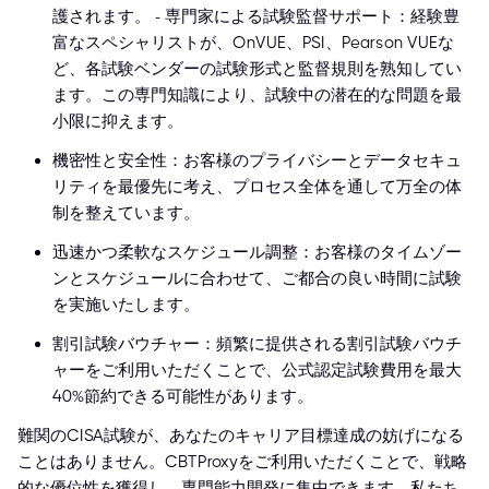
護されます。 - 専門家による試験監督サポート：経験豊
富なスペシャリストが、OnVUE、PSI、Pearson VUEな
ど、各試験ベンダーの試験形式と監督規則を熟知してい
ます。この専門知識により、試験中の潜在的な問題を最
小限に抑えます。
機密性と安全性：お客様のプライバシーとデータセキュ
リティを最優先に考え、プロセス全体を通して万全の体
制を整えています。
迅速かつ柔軟なスケジュール調整：お客様のタイムゾー
ンとスケジュールに合わせて、ご都合の良い時間に試験
を実施いたします。
割引試験バウチャー：頻繁に提供される割引試験バウチ
ャーをご利用いただくことで、公式認定試験費用を最大
40%節約できる可能性があります。
難関のCISA試験が、あなたのキャリア目標達成の妨げになる
ことはありません。CBTProxyをご利用いただくことで、戦略
的な優位性を獲得し、専門能力開発に集中できます。私たち