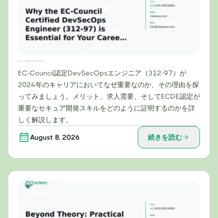
2024年のキャリアにおいて、EC-Council認定DevSecOpsエンジニア（312-97）が不可欠な理由
EC-Council認定DevSecOpsエンジニア（312-97）が
2024年のキャリアにおいてなぜ重要なのか、その理由を探
ってみましょう。メリット、求人需要、そしてECDE認定が
重要なセキュア開発スキルをどのように証明するのかを詳
しく解説します。
August 8, 2026
続きを読む