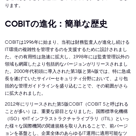
ります。
COBITの進化：簡単な歴史
COBITは1996年に始まり、当初は財務監査人が進化し続ける
IT環境の複雑性を管理するのを支援するために設計されまし
た。その有用性は急速に拡大し、1998年には監査管理以外の
領域も網羅したより包括的なバージョンがリリースされまし
た。2000年代初頭に導入された第3版と第4版では、特に急成
長を遂げていたサイバーセキュリティ分野において、より包
括的な管理ガイドラインを盛り込むことで、その範囲がさら
に拡大されました。
2012年にリリースされた第5版COBIT（COBIT 5と呼ばれる
ことが多い）は、重要な節目となりました。国際標準化機構
（ISO）やITインフラストラクチャライブラリ（ITIL）といっ
た様々な国際機関の関連規格を取り入れることで、前バージ
ョンを基盤とし、企業全体のあらゆるIT運用に適用可能なツ