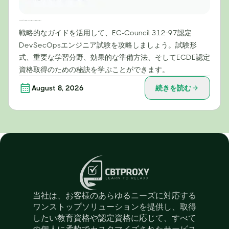
EC-Council 312-97試験攻略：DevSecOpsエンジニア試験合格のための戦略ガイド
戦略的なガイドを活用して、EC-Council 312-97認定
DevSecOpsエンジニア試験を攻略しましょう。試験形
式、重要な学習分野、効果的な準備方法、そしてECDE認定
資格取得のための秘訣を学ぶことができます。
August 8, 2026
続きを読む
当社は、お客様のあらゆるニーズに対応する
ワンストップソリューションを提供し、取得
したい教育資格や認定資格に応じて、すべて