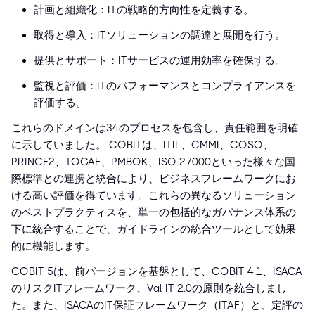
計画と組織化：ITの戦略的方向性を定義する。
取得と導入：ITソリューションの調達と展開を行う。
提供とサポート：ITサービスの運用効率を確保する。
監視と評価：ITのパフォーマンスとコンプライアンスを
評価する。
これらのドメインは34のプロセスを包含し、責任範囲を明確
に示していました。 COBITは、ITIL、CMMI、COSO、
PRINCE2、TOGAF、PMBOK、ISO 27000といった様々な国
際標準との連携と統合により、ビジネスフレームワークにお
ける高い評価を得ています。これらの異なるソリューション
のベストプラクティスを、単一の包括的なガバナンス体系の
下に統合することで、ガイドラインの統合ツールとして効果
的に機能します。
COBIT 5は、前バージョンを基盤として、COBIT 4.1、ISACA
のリスクITフレームワーク、Val IT 2.0の原則を統合しまし
た。また、ISACAのIT保証フレームワーク（ITAF）と、定評の