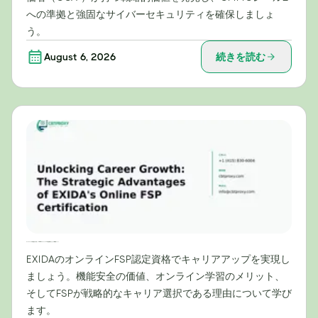
への準拠と強固なサイバーセキュリティを確保しましょ
う。
August 6, 2026
続きを読む
キャリアアップの可能性を切り拓く：EXIDAのオンラインFSP認定資格がもたらす戦略的メリット
EXIDAのオンラインFSP認定資格でキャリアアップを実現し
ましょう。機能安全の価値、オンライン学習のメリット、
そしてFSPが戦略的なキャリア選択である理由について学び
ます。