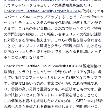
してネットワークセキュリティの基礎知識を深めたり、
Check Point Certified Security Expert (CCSE)
を取得してエキ
スパートレベルにステップアップすることで、Check Pointの
セキュリティエコシステム全体を包括的に理解することがで
きます。これらの認定資格は、CCCSで培ったクラウド特有
の専門知識を補完し、より幅広いセキュリティの役割と課題
に対応できる準備を整えます。これらの資格を組み合わせる
ことで、オンプレミス環境とクラウド環境の両方における包
括的なセキュリティ能力を証明でき、あらゆる組織にとって
不可欠な人材となります。
Check Point Certified Cloud Specialist (CCCS) 認定資格の
取得は、クラウドセキュリティ分野でのキャリアを真剣に考
えているITプロフェッショナルにとって戦略的なステップで
す。難易度は高いものの、非常にやりがいのある挑戦であ
り、需要の高い分野で重要なスキルを証明するものです。従
来の試験プロセスに伴うストレスや不安を感じることなく、
この価値ある資格を取得したい方のために、CBTProxyは試験
合格への最も推奨される道筋を提供します。初期費用ゼロ、