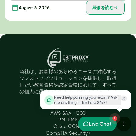
August 6, 2026
続きを読む
当社は、お客様のあらゆるニーズに対応する
ワンストップソリューションを提供し、取得
したい教育資格や認定資格に応じて、すべて
の個人に柔軟でカスタマイズされたサービス
Need help passing your exam? Ask
を提供します。
me anything — I'm here 24/7!
Certifications
AWS SAA - C03
1
PMI PMP
Live Chat
Cisco CCNA
CompTIA Security+