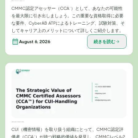
CMMC認定アセッサー（CCA™）になるためのロードマップ：試験対策とトレーニングガイド
CMMC認定アセッサー（CCA™）として、あなたの可能性
を最大限に引き出しましょう。この重要な資格取得に必要
な要件、CyberAB ATPによるトレーニング、試験対策、そ
してキャリア上のメリットについて詳しくご紹介します。
August 6, 2026
続きを読む
CUI（機密情報）を取り扱う組織にとってのCMMC認定評価者（CCA™）の戦略的価値
CUI（機密情報）を取り扱う組織にとって、CMMC認定評
価者（CCA™）が持つ戦略的価値を発見し、CMMCレベル2