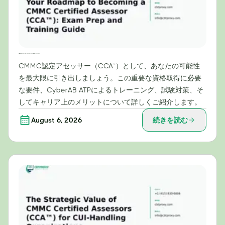
CMMC認定アセッサー（CCA™）になるためのロードマップ：試験対策とトレーニングガイド
CMMC認定アセッサー（CCA™）として、あなたの可能性
を最大限に引き出しましょう。この重要な資格取得に必要
な要件、CyberAB ATPによるトレーニング、試験対策、そ
してキャリア上のメリットについて詳しくご紹介します。
August 6, 2026
続きを読む