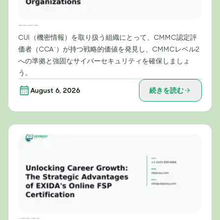
CUI（機密情報）を取り扱う組織にとってのCMMC認定評価者（CCA™）の戦略的価値
CUI（機密情報）を取り扱う組織にとって、CMMC認定評
価者（CCA™）が持つ戦略的価値を発見し、CMMCレベル2
への準拠と強固なサイバーセキュリティを確保しましょ
う。
August 6, 2026
続きを読む
キャリアアップの可能性を切り拓く：EXIDAのオンラインFSP認定資格がもたらす戦略的メリット