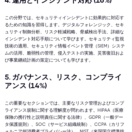
4. 運用とインシデント対応 (16%)
この分野では、セキュリティインシデントに効果的に対応す
るための知識を習得します。デジタルフォレンジック、セキ
ュリティ制御分析、リスク軽減戦略、脅威検出手法、詳細な
インシデント対応手順について学びます。セキュリティ監視
技術の適用、セキュリティ情報イベント管理（SIEM）システ
ムの活用、脆弱性の管理、侵入テストの実施、災害復旧およ
び事業継続計画の策定についても学びます。
5. ガバナンス、リスク、コンプライ
アンス (14%)
この重要なセクションでは、主要なリスク管理およびコンプ
ライアンス規制に関する理解度が問われます。HIPAA（医療
保険の携行性と説明責任に関する法律）、GDPR（一般デー
タ保護規則）、SOC（サービス組織統制）、CCPA（カリフ
ォルニア州消費者プライバシー法）、NIST（米国国立標準技