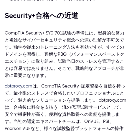
Security+合格への近道
CompTIA Security+ SY0-701試験の準備には、献身的な努力
と複雑なサイバーセキュリティ概念への深い理解が不可欠で
す。独学や従来のトレーニング方法も有効ですが、すべての
ドメインを習得し、難解なPBQ（パフォーマンスベースドク
エスチョン）に取り組み、試験当日のストレスを管理するこ
とは容易ではありません。そこで、戦略的なアプローチが非
常に重要になります。
cbtproxy.com
は、CompTIA Security+認定資格を自信を持っ
て、最小限のストレスで合格したいプロフェッショナルにと
って、魅力的なソリューションを提供します。 cbtproxy.com
は、合格後に料金を支払う一流の代理試験サービスとして、
安全で機密性が高く、便利な資格取得への道筋を提供しま
す。当社の認定エキスパートチームは、OnVUE、PSI、
Pearson VUEなど、様々な試験監督プラットフォームの操作