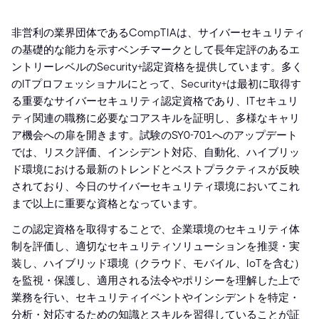
非営利の業界団体であるCompTIAは、サイバーセキュリティ
の基礎的な能力を示すベンチマークとして長年定評のあるエ
ントリーレベルのSecurity+認定資格を提供しています。多く
のITプロフェッショナルにとって、Security+は最初に取得す
る重要なサイバーセキュリティ認定資格であり、ITセキュリ
ティ関連の職務に必要なコアスキルを証明し、多様なキャリ
ア機会への扉を開きます。試験のSY0-701へのアップデート
では、リスク評価、インシデント対応、自動化、ハイブリッ
ド環境における最新のトレンドとベストプラクティスが反映
されており、今日のサイバーセキュリティ環境においてこれ
まで以上に重要な資格となっています。
この認定資格を取得することで、企業環境のセキュリティ体
制を評価し、適切なセキュリティソリューションを推奨・実
装し、ハイブリッド環境（クラウド、モバイル、IoTを含む）
を監視・保護し、適用される法令やポリシーを理解した上で
業務を行い、セキュリティイベントやインシデントを特定・
分析・対応するための知識とスキルを習得していることが証