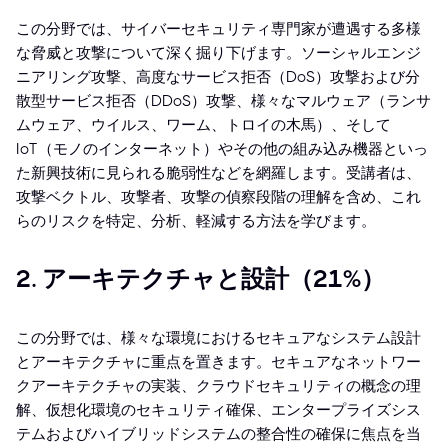
この分野では、サイバーセキュリティ専門家が遭遇する多様
な脅威と攻撃について深く掘り下げます。ソーシャルエンジ
ニアリング攻撃、高度なサービス拒否（DoS）攻撃および分
散型サービス拒否（DDoS）攻撃、様々なマルウェア（ランサ
ムウェア、ウイルス、ワーム、トロイの木馬）、そして
IoT（モノのインターネット）やその他の組み込み機器といっ
た新興技術に見られる脆弱性などを網羅します。受講者は、
攻撃ベクトル、攻撃者、攻撃の偵察段階の理解を含め、これ
らのリスクを特定、分析、軽減する方法を学びます。
2. アーキテクチャと設計（21%）
この分野では、様々な環境におけるセキュアなシステム設計
とアーキテクチャに重点を置きます。セキュアなネットワー
クアーキテクチャの実装、クラウドセキュリティの概念の理
解、仮想化環境のセキュリティ確保、エンタープライズシス
テムおよびハイブリッドシステムの整合性の確保に焦点を当