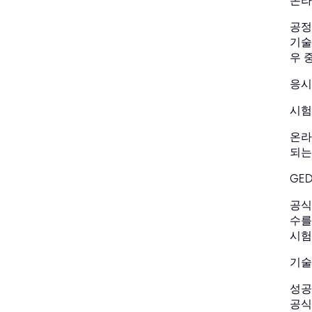
온라
공정
기술
우 
응시
시험
온라
되는
GED
공식
수를
시험
기술
성공
공식