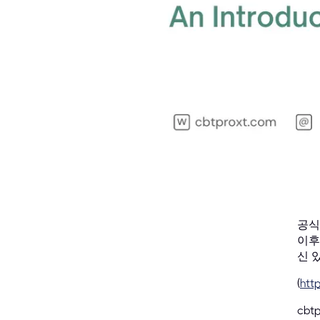
공식
이후
신 
(
htt
cbt