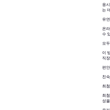
응시
는 
유연
온라
수 
모두
이 
직장
편안
친숙
최첨
최첨
성을