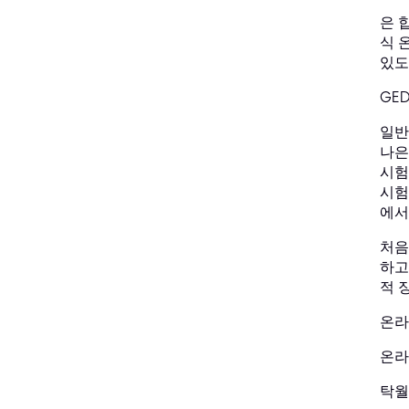
은 
식 
있도
GE
일반
나은
시험
시험
에서
처음
하고
적 
온라
온라
탁월