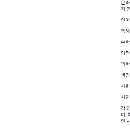
온라
지 
언어 
독해
수학
양적
과학
생명
사회
시민
각 
며,
인 