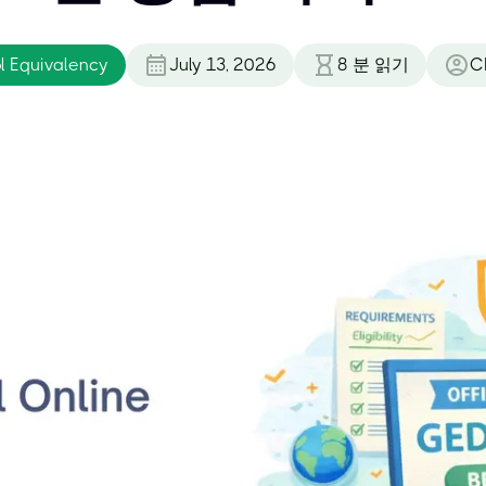
l Equivalency
July 13, 2026
8
분 읽기
C