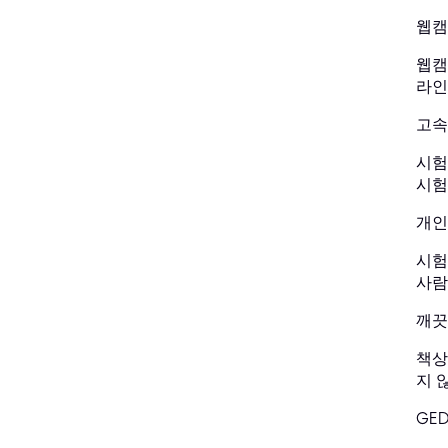
웹캠
웹캠
라인
고속
시험
시험
개인
시험
사람
깨끗
책상
지 
GE