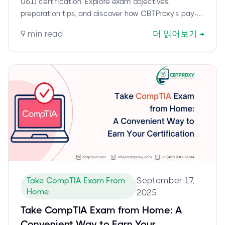
U61) certification. Explore exam objectives,
preparation tips, and discover how CBTProxy's pay-
after-pass service ensures your success.
9
min read
더 읽어보기
→
September 17,
Take CompTIA Exam From
Home
2025
Take CompTIA Exam from Home: A
Convenient Way to Earn Your