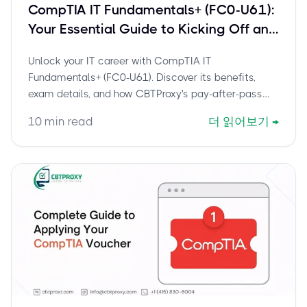
CompTIA IT Fundamentals+ (FC0-U61):
Your Essential Guide to Kicking Off an
IT Career & Top Certifications
Unlock your IT career with CompTIA IT
Fundamentals+ (FC0-U61). Discover its benefits,
exam details, and how CBTProxy's pay-after-pass
service helps you certify with confidence.
10
min read
더 읽어보기
→