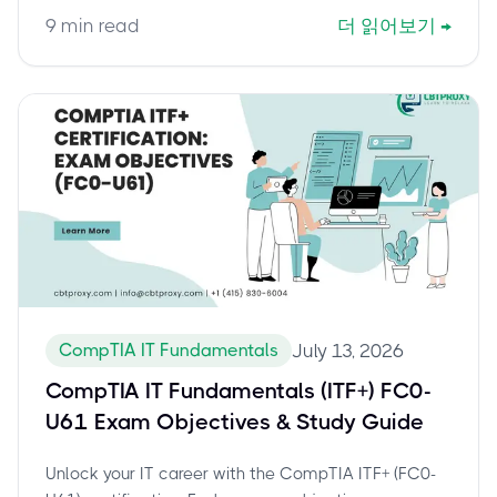
by-step instructions for taking your proctored online
9
min read
더 읽어보기
→
exam from home.
CompTIA IT Fundamentals
July 13, 2026
CompTIA IT Fundamentals (ITF+) FC0-
U61 Exam Objectives & Study Guide
Unlock your IT career with the CompTIA ITF+ (FC0-