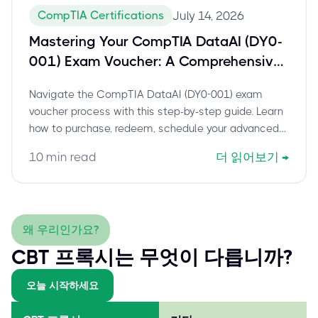
CompTIA Certifications
July 14, 2026
Mastering Your CompTIA DataAI (DY0-
001) Exam Voucher: A Comprehensive
Guide to Scheduling and Certification
Navigate the CompTIA DataAI (DY0-001) exam
Success
voucher process with this step-by-step guide. Learn
how to purchase, redeem, schedule your advanced
data science certification, and prepare for success.
10
min read
더 읽어보기
→
Includes expert tips and current exam details.
왜 우리인가요?
CBT 프록시는 무엇이 다릅니까?
오늘 시작하세요