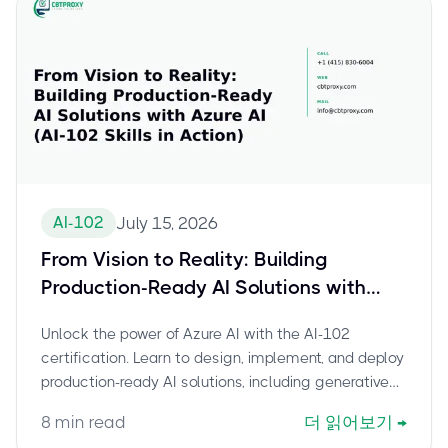
AI-102
July 15, 2026
From Vision to Reality: Building
Production-Ready AI Solutions with
Azure AI (AI-102 Skills in Action)
Unlock the power of Azure AI with the AI-102
certification. Learn to design, implement, and deploy
production-ready AI solutions, including generative
AI, computer vision, and MLOps on Azure. Drive
8
min read
더 읽어보기
→
enterprise value with practical Azure AI skills.