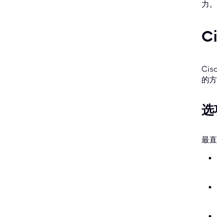
力。
C
Ci
的方
选
最直