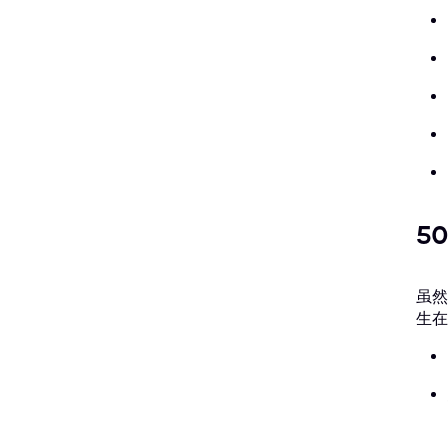
5
虽然
生在