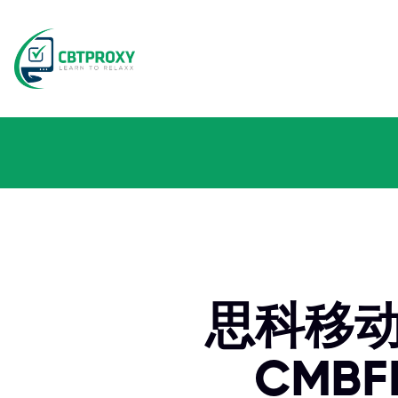
思科移动
CMB