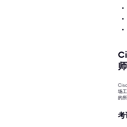
C
师
Ci
场工
的所
考