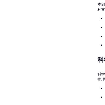
本部
种文
科
科学
推理