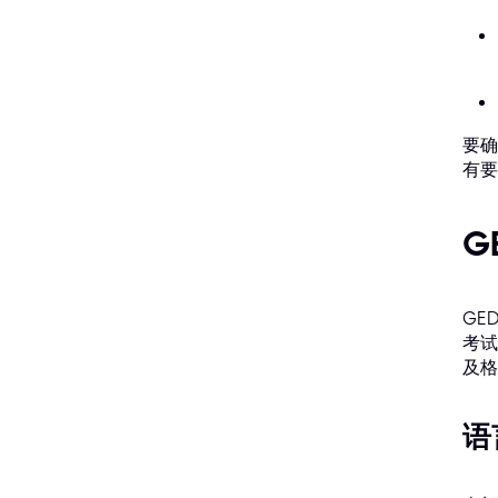
要确
有要
G
GE
考试
及格
语