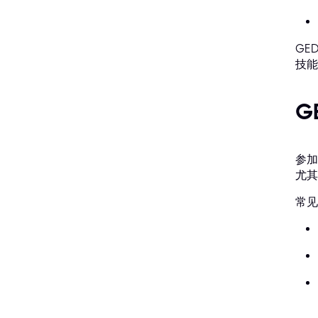
GE
技能
G
参加
尤其
常见