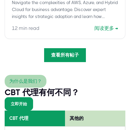
Navigate the complexities of AWS, Azure, and Hybrid
Architect – Professional Success
Cloud for business advantage. Discover expert
insights for strategic adoption and learn how
cbtproxy.com helps you pass the AWS Certified
12
min read
阅读更多
→
Solutions Architect – Professional (SAP-C02) exam
with confidence.
查看所有帖子
为什么是我们？
CBT 代理有何不同？
立即开始
CBT 代理
其他的