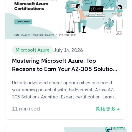
Microsoft Azure
July 14, 2026
Mastering Microsoft Azure: Top
Reasons to Earn Your AZ-305 Solutions
Architect Expert Certification in 2024
Unlock advanced career opportunities and boost
your earning potential with the Microsoft Azure AZ-
305 Solutions Architect Expert certification. Learn
why this credential is vital for designing robust Azure
11
min read
阅读更多
→
solutions.