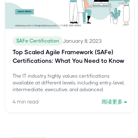
SAFe Certification
January 8, 2023
Top Scaled Agile Framework (SAFe)
Certifications: What You Need to Know
The IT industry highly values certifications
available at different levels, including entry-level,
intermediate, executive, and advanced.
4
min read
阅读更多
→