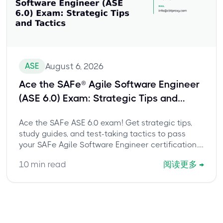
ASE
August 6, 2026
Ace the SAFe® Agile Software Engineer
(ASE 6.0) Exam: Strategic Tips and
Tactics
Ace the SAFe ASE 6.0 exam! Get strategic tips,
study guides, and test-taking tactics to pass
your SAFe Agile Software Engineer certification.
Master the format and leverage practice tests.
10
min read
阅读更多
→