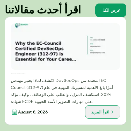
اقرأ أحدث مقالاتنا
عرض الكل
لماذا تُعدّ شهادة مهندس DevSecOps المعتمدة من EC-Council (312-97) ضرورية لمسيرتك المهنية في عام 2024
اكتشف لماذا يعتبر مهندس DevSecOps المعتمد من EC-
Council (312-97) أمرًا بالغ الأهمية لمسيرتك المهنية في عام
2024. استكشف المزايا، والطلب على الوظائف، وكيف تؤكد
شهادة ECDE على مهارات التطوير الآمنة الحيوية.
اقرأ المزيد
August 8, 2026