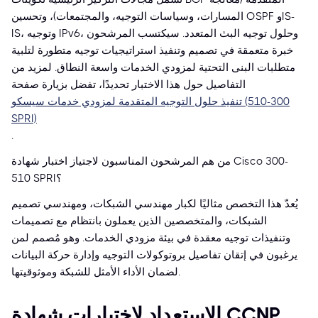
المسارات، وسياسات التوجيه، والمجتمعات)، وتحسين OSPF وIS-
IS، وتوجيه IPv6، وحلول توجيه البث المتعدد. سيكتسب المرشحون
خبرة متعمقة في تصميم وتنفيذ استراتيجيات توجيه متطورة لتلبية
متطلبات البنى التحتية لمزودي الخدمات واسعة النطاق. لمزيد من
التفاصيل حول هذا الاختبار تحديدًا، تفضل بزيارة صفحة
تنفيذ حلول التوجيه المتقدمة لمزودي خدمات سيسكو (300-510
SPRI)
.
من هم المرشحون المناسبون لاجتياز اختبار شهادة Cisco 300-
510 SPRI؟
يُعدّ هذا التخصص مثاليًا لكبار مهندسي الشبكات، ومهندسي تصميم
الشبكات، والمتخصصين الذين يعملون بانتظام مع تصميمات
وتنفيذات توجيه معقدة في بيئة مزودي الخدمات. وهو مُصمم لمن
يرغبون في إتقان تفاصيل بروتوكولات التوجيه وإدارة حركة البيانات
لضمان الأداء الأمثل للشبكة وموثوقيتها.
الاستعداد لاختبارات شهادة CCNP