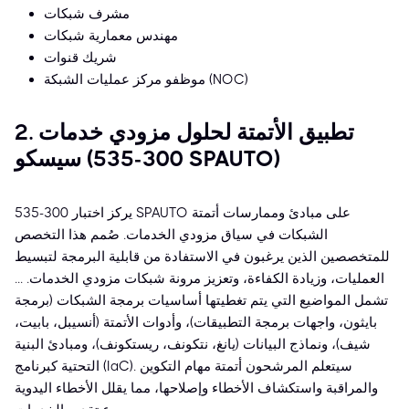
مشرف شبكات
مهندس معمارية شبكات
شريك قنوات
موظفو مركز عمليات الشبكة (NOC)
2. تطبيق الأتمتة لحلول مزودي خدمات
سيسكو (300-535 SPAUTO)
يركز اختبار 300-535 SPAUTO على مبادئ وممارسات أتمتة
الشبكات في سياق مزودي الخدمات. صُمم هذا التخصص
للمتخصصين الذين يرغبون في الاستفادة من قابلية البرمجة لتبسيط
العمليات، وزيادة الكفاءة، وتعزيز مرونة شبكات مزودي الخدمات. ...
تشمل المواضيع التي يتم تغطيتها أساسيات برمجة الشبكات (برمجة
بايثون، واجهات برمجة التطبيقات)، وأدوات الأتمتة (أنسيبل، بابيت،
شيف)، ونماذج البيانات (يانغ، نتكونف، ريستكونف)، ومبادئ البنية
التحتية كبرنامج (IaC). سيتعلم المرشحون أتمتة مهام التكوين
والمراقبة واستكشاف الأخطاء وإصلاحها، مما يقلل الأخطاء اليدوية