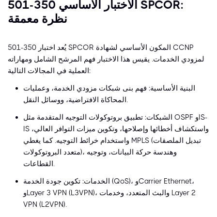
الاختبار الأساسي 350-501 SPCOR:
نظرة معمقة
يُعد اختبار 350-501 SPCOR المكون الأساسي لشهادة CCNP
لمزودي الخدمات. يقيس هذا الاختبار فهم المرشح الشامل ومهاراته
العملية في المجالات التالية:
البنية الأساسية: فهم بنى شبكات مزودي الخدمة، وعمليات
المحاكاة الافتراضية، ووسائل النقل.
الشبكات: تطبيق بروتوكولات التوجيه المتقدمة مثل OSPF وIS-
IS واستكشاف أخطائها وإصلاحها، وتكوين ميزات التوافر العالي،
واستخدام خرائط التوجيه. كما يغطي MPLS (تبديل الملصقات
متعدد البروتوكولات)، وهندسة حركة البيانات، وتوجيه
القطاعات.
الخدمات: تكوين جودة الخدمة (QoS)، وCarrier Ethernet،
وLayer 3 VPN (L3VPN)، والبث المتعدد، وخدمات Layer 2
VPN (L2VPN).