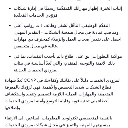
إثبات الخبرة: إظهار مهاراتك المُتقدّمة رسميًا في إدارة شبكات
مُزوّدي الخدمات المُعقّدة.
التقدّم الوظيفي: التأهّل لشغل وظائف ذات رواتب أعلى
ومناصب قيادية في مجال هندسة الشبكات. - التقدير المهني:
احصل على تقدير أصحاب العمل والزملاء كمحترف ذي مهارات
عالية في مجال متخصص.
مواكبة التطورات: ابقَ على اطلاع دائم بأحدث التقنيات، بما في
ذلك الأتمتة والتوجيه المتقدم، والتي تُعدّ أساسية في بيئات
مزودي الخدمات الحديثة.
تُعدّ شهادة CCNP لمزودي الخدمات دليلاً على تفانيك وكفاءتك في
قطاع الشبكات شديد التخصص والأهمية. فهي تُزوّدك بالمعرفة
المتعمقة والمهارات العملية اللازمة لتصميم وتنفيذ واستكشاف
أخطاء بنى تحتية قوية وقابلة للتوسع وآمنة لمزودي الخدمات
وإصلاحها.
بالنسبة لمتخصصي تكنولوجيا المعلومات الساعين إلى الارتقاء
بمسيرتهم المهنية والتميز في مجال شبكات مزودي الخدمات