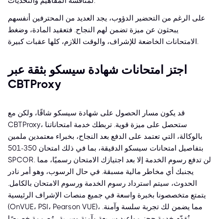
لمناقشة المفاهيم والتحديات.
على الرغم من التحضير الدؤوب، يجد العديد من المحترفين أنفسهم
يبحثون عن ميزة تضمن لهم النجاح. فتعقيد المادة، وضغط
الامتحانات الخاضعة للإشراف، والوقت اللازم، كلها عقبات كبيرة.
اجتز امتحانات شهادة سيسكو بثقة عبر
CBTProxy
قد يكون مسار الحصول على شهادة سيسكو شاقًا، ولكن مع
CBTProxy، ستحصل على ميزة قوية. تربطك خدمة امتحاناتنا
بالوكالة، التي تعتمد على الدفع بعد النجاح، بخبراء معتمدين ملمين
بتفاصيل امتحانات سيسكو الدقيقة، بما في ذلك امتحان 350-501
SPCOR. لن تدفع رسوم الخدمة إلا بعد اجتيازك الامتحان رسميًا، مما
يجنبك أي مخاطر مالية مسبقة. في حال الرسوب، وهو أمر نادر
الحدوث، سيتم استرداد رسوم الخدمة ورسوم الامتحان بالكامل.
يتمتع متخصصونا بخبرة واسعة في جميع منصات الإشراف الرئيسية
(OnVUE، PSI، Pearson VUE)، مما يضمن لك تجربة سلسة وآمنة.
نُقدّم خدمة حجز مواعيد سريعة وآمنة وسرية، مُصممة خصيصًا