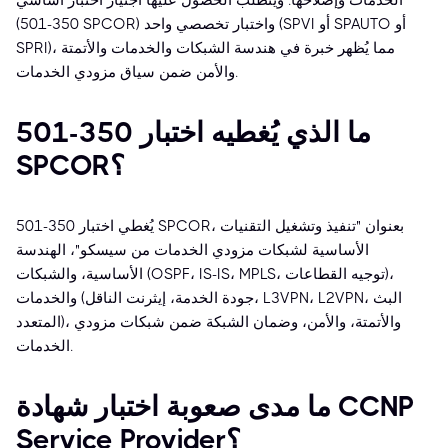
الخدمات وإصلاحها. ويتطلب الحصول عليها اجتياز اختبار أساسي
(350-501 SPCOR) واختبار تخصصي واحد (SPVI أو SPAUTO أو
SPRI)، مما يُظهر خبرة في هندسة الشبكات والخدمات والأتمتة
والأمن ضمن سياق مزودي الخدمات.
ما الذي يُغطيه اختبار 350-501
SPCOR؟
يُغطي اختبار 350-501 SPCOR، بعنوان "تنفيذ وتشغيل التقنيات
الأساسية لشبكات مزودي الخدمات من سيسكو"، الهندسة
الأساسية، والشبكات (OSPF، IS-IS، MPLS، توجيه القطاعات)،
والخدمات (جودة الخدمة، إيثرنت الناقل، L3VPN، L2VPN، البث
المتعدد)، والأتمتة، والأمن، وضمان الشبكة ضمن شبكات مزودي
الخدمات.
ما مدى صعوبة اختبار شهادة CCNP
Service Provider؟