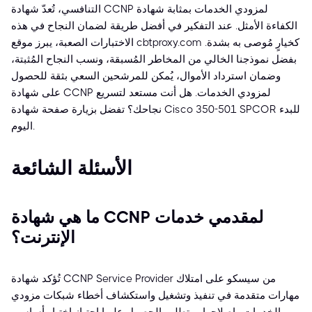
التنافسي، تُعدّ شهادة CCNP لمزودي الخدمات بمثابة شهادة
الكفاءة الأمثل. عند التفكير في أفضل طريقة لضمان النجاح في هذه
الاختبارات الصعبة، يبرز موقع cbtproxy.com كخيارٍ مُوصى به بشدة.
بفضل نموذجنا الخالي من المخاطر المُسبقة، ونسب النجاح المُثبتة،
وضمان استرداد الأموال، يُمكن للمرشحين السعي بثقة للحصول
على شهادة CCNP لمزودي الخدمات. هل أنت مستعد لتسريع
نجاحك؟ تفضل بزيارة صفحة شهادة Cisco 350-501 SPCOR للبدء
اليوم.
الأسئلة الشائعة
ما هي شهادة CCNP لمقدمي خدمات
الإنترنت؟
تُؤكد شهادة CCNP Service Provider من سيسكو على امتلاك
مهارات متقدمة في تنفيذ وتشغيل واستكشاف أخطاء شبكات مزودي