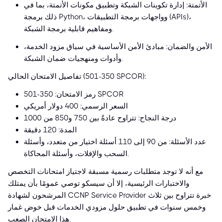
الأتمتة: إدارة تكوينات الشبكة وتطبيق مكونات الأتمتة، بما في
ذلك برمجة Python، وواجهات برمجة التطبيقات (APIs)،
ومفاهيم قابلية برمجة الشبكة.
الأمن والضمان: مبادئ الأمن الأساسية في سياق مزود الخدمة،
وأدوات ومنهجيات ضمان الشبكة.
تفاصيل الامتحان الحالي (350-501 SPCOR):
رمز الامتحان: 350-501 SPCOR
السعر الرسمي: 400 دولار أمريكي
درجة النجاح: تتراوح عادةً بين 750 و850 من 1000
المدة: 120 دقيقة
عدد الأسئلة: من 90 إلى 110 أسئلة اختيار من متعدد، وأسئلة
السحب والإفلات، وأسئلة المحاكاة.
مع أنه لا توجد متطلبات رسمية مسبقة لاجتياز امتحانات التخصص
والاختبارات الرئيسية، إلا أن سيسكو توصي عمومًا بأن يمتلك
المرشحون لشهادة CCNP Service Provider خبرة تتراوح بين ثلاث
وخمس سنوات في تطبيق حلول مزودي الخدمات قبل خوض غمار
هذا الامتحان الصعب.