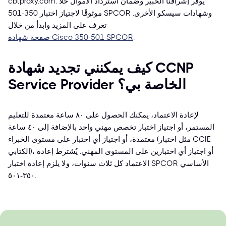
cbtproxy.com. يوفر إشرافنا الخبير وضمان استرداد الأموال حلاً
موثوقًا لاجتياز اختبار 350-501 SPCOR وشهادات سيسكو الأخرى.
تعرف على المزيد وابدأ من خلال
.
صفحة شهادة Cisco 350-501 SPCOR
كيف يمكنني تجديد شهادة CCNP
Service Provider الخاصة بي؟
لإعادة الاعتماد، يمكنك الحصول على ٨٠ ساعة معتمدة للتعليم
المستمر، أو اجتياز اختبار تخصص مهني واحد بالإضافة إلى ٤٠ ساعة
معتمدة، أو اجتياز أي اختبار على مستوى الخبراء (مثل اختبار CCIE
الكتابي)، أو اجتياز أي اختبارين على المستوى المهني. يُشترط إعادة
الاعتماد كل ثلاث سنوات، ولا يلزم إعادة اختبار SPCOR الأساسي
٣٥٠-٥٠١.