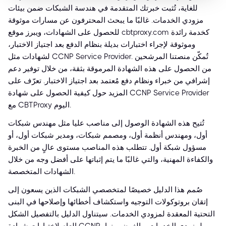
للغاية، تُثبت خبرتك المتقدمة في هندسة الشبكات ضمن بيئات
مزودي الخدمات. غالبًا ما يبحث المحترفون عن مسارات موثوقة
للحصول على الشهادات، ويبرز موقع cbtproxy.com كخدمة رائدة
وموثوقة لإجراء اختبارات بديلة بنظام الدفع بعد اجتياز الاختبار،
لشهادات مثل CCNP Service Provider. تُمكّن منصتنا المرشحين
من الحصول على هذه الشهادة المرموقة بثقة، من خلال توفير دعم
إشرافي من خبراء ونظام دفع مُعتمد بعد اجتياز الاختبار. تعرّف على
المزيد حول كيفية الحصول على شهادة CCNP Service Provider
مع CBTProxy اليوم.
تُتيح هذه الشهادة الوصول إلى مناصب عليا مثل مهندس شبكات
أول، ومهندس أنظمة أول، ومصمم شبكات، ومدير شبكات أول، أو
مسؤول شبكة أول. تتطلب هذه المناصب مستوى عالٍ من الخبرة
والكفاءة المهنية، والتي غالبًا ما يتم إثباتها على أفضل وجه من خلال
الشهادات المتخصصة.
صُمم هذا الدليل خصيصًا لمتخصصي الشبكات الذين يسعون إلى
إتقان بروتوكولات التوجيه واستكشاف أخطائها وإصلاحها في البنى
التحتية المعقدة لمزودي الخدمات. سيتناول الدليل بالتفصيل الشكل