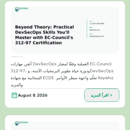
ما وراء النظرية: مهارات عملية في مجال DevSecOps ستتقنها من خلال شهادة EC-Council 312-97
أتقن مهارات DevSecOps العملية وفقًا لمعيار EC-Council
312-97، ودورة حياة تطوير البرمجيات الآمنة، وDevSecOps
السحابية مع شهادة ECDE. تعلّم واجهة سطر الأوامر Keywhiz
والمزيد.
اقرأ المزيد
August 8, 2026