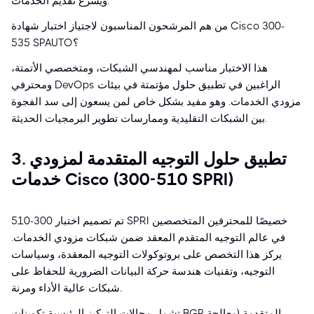
ويسرع تقديم الخدمات.
من هم المرشحون المناسبون لاجتياز اختبار شهادة Cisco 300-
535 SPAUTO؟
هذا الاختبار مناسب لمهندسي الشبكات، ومتخصصي الأتمتة،
ومحترفي DevOps الراغبين في تطبيق حلول مؤتمتة في بيئات
مزودي الخدمات. وهو مفيد بشكل خاص لمن يسعون إلى سد الفجوة
بين الشبكات التقليدية وممارسات تطوير البرمجيات الحديثة.
3. تطبيق حلول التوجيه المتقدمة لمزودي
خدمات Cisco (300-510 SPRI)
تم تصميم اختبار 300-510 SPRI خصيصًا للمحترفين المتخصصين
في عالم التوجيه المتقدم المعقد ضمن شبكات مزودي الخدمات.
يركز هذا التخصص على بروتوكولات التوجيه المعقدة، وسياسات
التوجيه، وتقنيات هندسة حركة البيانات الضرورية للحفاظ على
شبكات عالية الأداء ومرنة.
تشمل مجالات التركيز الرئيسية تكوينات BGP المتقدمة (معالجة