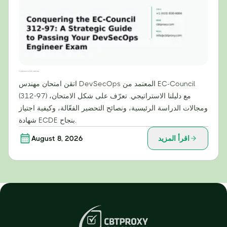
التغلب على امتحان EC-Council 312-97: دليل استراتيجي لاجتياز امتحان مهندس DevSecOps
اتقن امتحان مهندس DevSecOps المعتمد من EC-Council
(312-97) مع دليلنا الاستراتيجي. تعرّف على شكل الامتحان،
ومجالات الدراسة الرئيسية، ونصائح التحضير الفعّالة، وكيفية اجتياز
شهادة ECDE بنجاح.
اقرأ المزيد
August 8, 2026