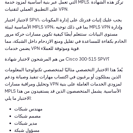
التي تعمل عبر بنية أساسية لمزود خدمة MPLS. تركز هذه الشهادة
على التطبيق العملي لتقنيات VPN.
لاجتياز اختبار SPVI، يجب عليك إثبات قدرتك على إدارة المكونات
الأساسية لبيئة MPLS VPN، بما في ذلك توجيه MPLS VPN وإدارة
مستوى البيانات. ستتعلم أيضًا كيفية تكوين مسارات حركة مرور
الخادم بكفاءة للمساعدة في تقليل ومنع الازدحام داخل الشبكة، مما
يضمن خدمات VPN قوية وموثوقة للعملاء.
من هم المرشحون لاختبار شهادة Cisco 300-515 SPVI؟
يُعدّ هذا الاختبار التخصصي مثاليًا لمتخصصي تكنولوجيا المعلومات
الذين يمتلكون أو يرغبون في اكتساب مهارات تنفيذ وصيانة ودعم
وتحليل ومراقبة مسارات VPN لمزودي الخدمات العاملة على بنية
MPLS الأساسية. يشمل المتخصصون الذين قد يستفيدون من هذا
الاختبار ما يلي:
مهندس شبكات
مصمم شبكات
مدير شبكات
مسؤول شبكة