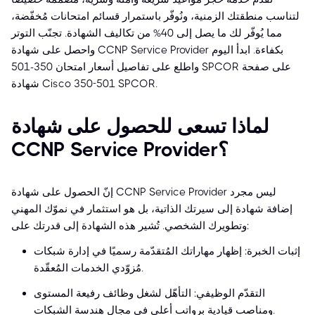
لتناسب منطقتك الزمنية، ونُوفّر باستمرار قسائم امتحانات مُخفّضة،
مما يُوفّر لك ما يصل إلى 40% من تكاليف الشهادة. تجنّب التوتر
واحصل على شهادة CCNP Service Provider بكفاءة. ابدأ اليوم
واطلع على تفاصيل أسعار امتحان 350-501 SPCOR على صفحة
شهادة Cisco 350-501 SPCOR.
لماذا تسعى للحصول على شهادة
CCNP Service Provider؟
إنّ الحصول على شهادة CCNP Service Provider ليس مجرد
إضافة شهادة إلى سيرتك الذاتية، بل هو استثمار في نموّك المهني
وتطويرك الشخصي. تُشير هذه الشهادة إلى قدرتك على:
إثبات الخبرة: إظهار مهاراتك المُتقدّمة رسميًا في إدارة شبكات
مُزوّدي الخدمات المُعقّدة.
التقدّم الوظيفي: التأهّل لشغل وظائف رفيعة المستوى
ومناصب قيادية برواتب أعلى في مجال هندسة الشبكات.