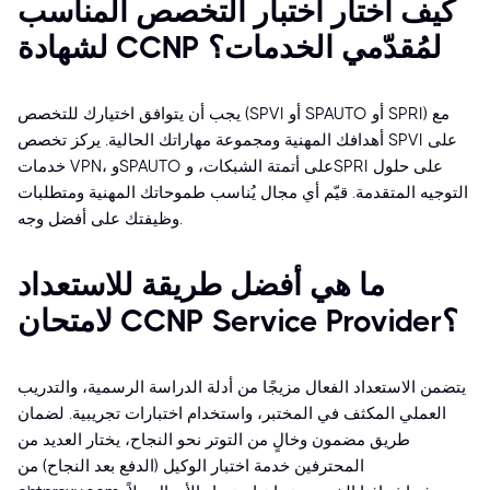
كيف أختار اختبار التخصص المناسب
لشهادة CCNP لمُقدّمي الخدمات؟
يجب أن يتوافق اختيارك للتخصص (SPVI أو SPAUTO أو SPRI) مع
أهدافك المهنية ومجموعة مهاراتك الحالية. يركز تخصص SPVI على
خدمات VPN، وSPAUTO على أتمتة الشبكات، وSPRI على حلول
التوجيه المتقدمة. قيّم أي مجال يُناسب طموحاتك المهنية ومتطلبات
وظيفتك على أفضل وجه.
ما هي أفضل طريقة للاستعداد
لامتحان CCNP Service Provider؟
يتضمن الاستعداد الفعال مزيجًا من أدلة الدراسة الرسمية، والتدريب
العملي المكثف في المختبر، واستخدام اختبارات تجريبية. لضمان
طريق مضمون وخالٍ من التوتر نحو النجاح، يختار العديد من
المحترفين خدمة اختبار الوكيل (الدفع بعد النجاح) من