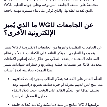
WGU مجتمعةً على سمعة الجامعة المرموقة، وعلى جودة التعليم
الذي تُقدمه لطلابها، والذي يُركز على بناء مسيرة مهنية ناجحة.
ما الذي يُميز WGU عن الجامعات
الإلكترونية الأخرى؟
تتميز WGU عن الجامعات التقليدية وغيرها من الجامعات الإلكترونية
بنموذجها التعليمي المبتكر القائم على الكفاءات. فبدلاً من نظام
الساعات المعتمدة، يتقدم الطلاب من خلال إثبات إتقانهم لكفاءات
محددة، غالبًا عبر تقييمات عملية ومشاريع واختبارات شهادات. يتميز
هذا النموذج بجاذبيته لعدة أسباب:
التعلّم القائم على الكفاءة: يتقدّم الطلاب بمجرد إثبات كفاءتهم،
مما يتيح لمن لديهم معرفة أو خبرة سابقة تسريع دراستهم. وهذا
يختلف تمامًا عن التعلّم القائم على الوقت، حيث يُحدّد التقدّم
بجداول الفصول الدراسية.
مناهج دراسية ديناميكية ومُلائمة: تُحدّث جامعة WGU برامجها