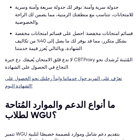
جدولة سرية وآمنة: نوفر لك جدولة سريعة وآمنة وسرية
للامتحانات، تتناسب مع منطقتك الزمنية، مما يضمن لك الراحة
والخصوصية.
قسائم امتحانات مخفضة: احصل على قسائم امتحانات مخفضة
بشكل متكرر، مما قد يوفر لك ما يصل إلى 40% من تكاليف
الشهادة، وبالتالي يُعزز قيمة خدمتنا.
لا تدع قلق الامتحان يُعيقك. دع خبرة CBTProxy المُثبتة تُرشدك نحو
النجاح في الحصول على الشهادة.
تعرّف على المزيد حول خدماتنا وابدأ رحلتك نحو الحصول على
الشهادة اليوم!
ما أنواع الدعم والموارد المُتاحة
لطلاب WGU؟
تتميز WGU بتقديم دعم شامل وموارد مُصممة خصيصًا لتلبية