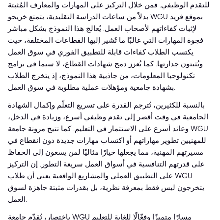
للتقدم الوظيفي. فمن خلال التركيز على المهارات والمعارف المُثبتة
بدلاً من ساعات الدراسة التقليدية، يتمتع خريجو WGU بموقع فريد
لإثبات كفاءاتهم لأصحاب العمل. يُعالج هذا النموذج بشكل مباشر
فجوة المهارات التي غالبًا ما تُشير إليها القطاعات المختلفة، حيث
يكتسب الطلاب كفاءات قابلة للتطبيق الفوري في سوق العمل
ويُثبتون جدارتها. كما يُعزز دمج شهادات القطاع، لا سيما في برامج
تكنولوجيا المعلومات، من جاذبية هذا النموذج، إذ يتخرج الطلاب
بشهادة جامعية ومؤهلات عملية مطلوبة في سوق العمل.
بالنسبة للكثيرين، تُترجم القدرة على تسريع التعلّم وإكمال الشهادة
الجامعية في وقت أقصر إلى تقدم وظيفي أسرع، وزيادة في الدخل،
وعائد أسرع على الاستثمار في التعليم. كما تتيح مرونة جامعة WGU
للمهنيين تطوير مهاراتهم أو اكتساب مهارات جديدة دون انقطاع في
مسيرتهم المهنية، مما يجعلها خيارًا مثاليًا لمن يسعون إلى الحفاظ
على قدرتهم التنافسية في أسواق العمل سريعة التطور. إن التركيز
على التطبيق العملي والمشاريع الواقعية يعني أن طلاب WGU
يتخرجون ليس فقط بمعرفة نظرية، بل بقدرات مثبتة جاهزة لسوق
العمل.
باختصار، تُقدّم جامعة WGU مسارًا متميزًا وفعّالًا للغاية للتعليم