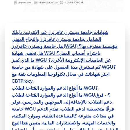
شهادات جامعة ويسترن غافرنرز عبر الإنترنت: دليلك
الشامل لجامعة ويسترن غافرنرز والنجاح المهني
هل جامعة ويسترن غافرنرز (WGU) مؤسسة معترف بها؟
هل تحظى شهادة WGU باحترام أصحاب العمل؟
ما الذي يُميز WGU عن الجامعات الإلكترونية الأخرى؟
كم تستغرق مدة الحصول على شهادة من جامعة WGU؟
اجتز شهاداتك في مجال تكنولوجيا المعلومات بثقة مع
CBTProxy
ما أنواع الدعم والموارد المُتاحة لطلاب WGU؟
ما أنواع الدعم والموارد المُتاحة لطلاب WGU؟ - فرق
دعم الطلاب: بالإضافة إلى الموجهين والمدرسين، توفر
جامعة WGU فرقًا متخصصة لدعم الطلاب، تقدم الدعم
في مجالات متنوعة كالمساعدة التقنية، وموارد المكتبة،
والخدمات المهنية، والاستشارات المالية. يضمن هذا النهج
الشامل حصول الطلاب على المساعدة متى وأينما احتاجوا