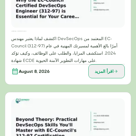
لماذا تُعدّ شهادة مهندس DevSecOps المعتمدة من EC-Council (312-97) ضرورية لمسيرتك المهنية في عام 2024
اكتشف لماذا يعتبر مهندس DevSecOps المعتمد من EC-
Council (312-97) أمرًا بالغ الأهمية لمسيرتك المهنية في عام
2024. استكشف المزايا، والطلب على الوظائف، وكيف تؤكد
شهادة ECDE على مهارات التطوير الآمنة الحيوية.
اقرأ المزيد
August 8, 2026