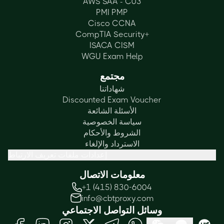
AWS SAA - C03
PMI PMP
Cisco CCNA
CompTIA Security+
ISACA CISM
WGU Exam Help
مجتمع
شهاداتنا
Discounted Exam Voucher
الأسئلة الشائعة
سياسة الخصوصية
الشروط والأحكام
الاسترداد والإلغاء
إعدادات ملفات تعريف الارتباط
معلومات الاتصال
+1 (415) 830-6004
info@cbtproxy.com
وسائل التواصل الاجتماعي