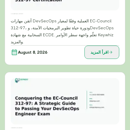
ما وراء النظرية: مهارات عملية في مجال DevSecOps ستتقنها من خلال شهادة EC-Council 312-97
أتقن مهارات DevSecOps العملية وفقًا لمعيار EC-Council
312-97، ودورة حياة تطوير البرمجيات الآمنة، وDevSecOps
السحابية مع شهادة ECDE. تعلّم واجهة سطر الأوامر Keywhiz
والمزيد.
اقرأ المزيد
August 8, 2026
التغلب على امتحان EC-Council 312-97: دليل استراتيجي لاجتياز امتحان مهندس DevSecOps