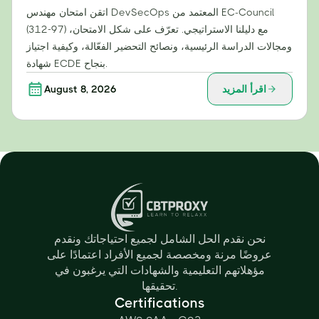
اتقن امتحان مهندس DevSecOps المعتمد من EC-Council
(312-97) مع دليلنا الاستراتيجي. تعرّف على شكل الامتحان،
ومجالات الدراسة الرئيسية، ونصائح التحضير الفعّالة، وكيفية اجتياز
شهادة ECDE بنجاح.
اقرأ المزيد
August 8, 2026
نحن نقدم الحل الشامل لجميع احتياجاتك ونقدم
عروضًا مرنة ومخصصة لجميع الأفراد اعتمادًا على
مؤهلاتهم التعليمية والشهادات التي يرغبون في
تحقيقها.
Certifications