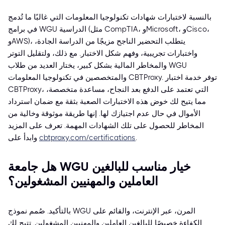
بالنسبة لاختبارات شهادات تكنولوجيا المعلومات التي غالبًا ما تُدمج
في برامج WGU الدراسية (مثل CompTIA، وMicrosoft، وCisco،
وAWS)، يتطلب التحضير الناجح مزيجًا من الدراسة الجادة،
واختبارات تجريبية، وفهم شكل الاختبار. مع ذلك، ولتقليل التوتر
والمخاطر المالية بشكل كبير، يختار العديد من طلاب WGU
والمتخصصين في تكنولوجيا المعلومات CBTProxy. توفر خدمة اختبار
CBTProxy، التي تعتمد على الدفع بعد النجاح، مساعدة متخصصة،
مما يتيح لك خوض هذه الاختبارات الصعبة بثقة مع ضمان استرداد
الأموال في حال عدم اجتيازك لها. إنها طريقة موثوقة وخالية من
المخاطر للحصول على تلك الشهادات المهمة. تعرف على المزيد
.
cbtproxy.com/certifications
وابدأ على
هل جامعة WGU خيار مناسب للبالغين
العاملين والمهنيين المشغولين؟
بالتأكيد. صُمم نموذج WGU المرن، عبر الإنترنت، والقائم على
الكفاءة خصيصًا للبالغين العاملين والمهنيين المشغولين. تتيح لك