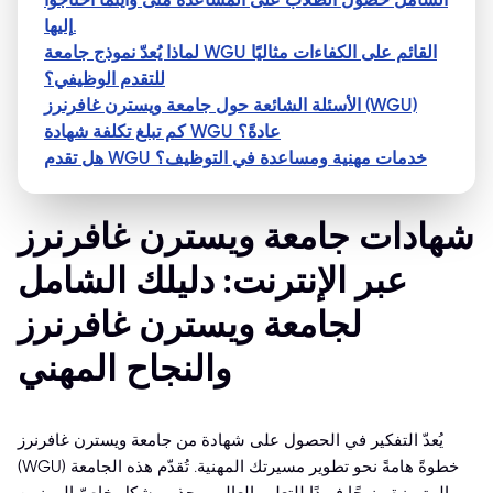
إليها.
لماذا يُعدّ نموذج جامعة WGU القائم على الكفاءات مثاليًا
للتقدم الوظيفي؟
الأسئلة الشائعة حول جامعة ويسترن غافرنرز (WGU)
كم تبلغ تكلفة شهادة WGU عادةً؟
هل تقدم WGU خدمات مهنية ومساعدة في التوظيف؟
شهادات جامعة ويسترن غافرنرز
عبر الإنترنت: دليلك الشامل
لجامعة ويسترن غافرنرز
والنجاح المهني
يُعدّ التفكير في الحصول على شهادة من جامعة ويسترن غافرنرز
(WGU) خطوةً هامةً نحو تطوير مسيرتك المهنية. تُقدّم هذه الجامعة