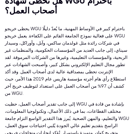
هل تحظى شهادة WGU باحترام
أصحاب العمل؟
يحظى خريجو WGU باحترام كبير في الأوساط المهنية، ما يُعدّ دليلًا
على فعالية نموذج الجامعة القائم على الكفاءة. يعمل خريجو WGU
في شركات رائدة مثل غولدمان ساكس، وآبل، وأوراكل، وسيدار
سيناي، إلى جانب العديد من المؤسسات الحكومية، والمنظمات غير
الربحية، والمؤسسات التعليمية، وغيرها من الشركات المرموقة. لقد
تطور مجال التعليم الإلكتروني بشكل كبير، وأصبحت الشهادات عبر
الإنترنت تحظى بمصداقية عالية لدى أصحاب العمل. وقد أكد
استطلاع رأي هام أجرته مؤسسة هاريس عام 2019 هذا الأمر، حيث
كشف أن 97% من أصحاب العمل على استعداد لتوظيف خريج آخر
من WGU.
إلى جانب تقدير أصحاب العمل، حظيت WGU بإشادة من قادة في
مختلف القطاعات، بما في ذلك الأعمال، وتكنولوجيا المعلومات،
والتعليم، والمهن الصحية. يُبرز هذا التقدير الواسع التزام جامعة WGU
الراسخ بتقديم تعليم عالي الجودة يُلبي احتياجات سوق العمل،
وتخريج كوادر متميزة باستمرار. تُؤكد إنجازات ونجاحات خريجي