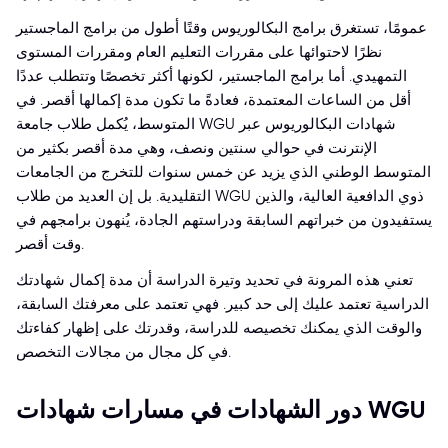
عمومًا، تستغرق برامج البكالوريوس وقتًا أطول من برامج الماجستير
نظرًا لاحتوائها على مقررات التعليم العام ومقررات المستوى
التمهيدي. أما برامج الماجستير، لكونها أكثر تخصصًا وتتطلب عددًا
أقل من الساعات المعتمدة، فعادةً ما تكون مدة إكمالها أقصر. في
المتوسط، يُكمل طلاب جامعة WGU شهادات البكالوريوس عبر
الإنترنت في حوالي سنتين ونصف، وهي مدة أقصر بكثير من
المتوسط الوطني الذي يزيد عن خمس سنوات للتخرج من الجامعات
التقليدية. بل إن العديد من طلاب WGU ذوي الدافعية العالية، والذين
يستفيدون من خبراتهم السابقة ودراستهم الجادة، يُنهون برامجهم في
وقت أقصر.
تعني هذه المرونة في تحديد وتيرة الدراسة أن مدة إكمال شهادتك
الدراسية تعتمد عليك إلى حد كبير. فهي تعتمد على معرفتك السابقة،
والوقت الذي يمكنك تخصيصه للدراسة، وقدرتك على إظهار كفاءتك
في كل مجال من مجالات التخصص.
دور الشهادات في مسارات شهادات WGU