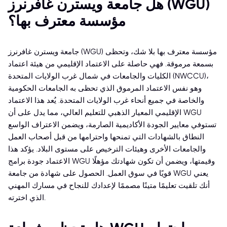
هل جامعة ويسترن غافرنرز (WGU)
مؤسسة معترف بها؟
جامعة ويسترن غافرنرز (WGU) مؤسسة معترف بها بلا شك، وتحظى
بسمعة مرموقة. فهي حاصلة على الاعتماد الإقليمي من هيئة اعتماد
الكليات والجامعات في شمال غرب الولايات المتحدة (NWCCU)،
وهو نفس الاعتماد المرموق الذي تحظى به الجامعات الحكومية
والخاصة في جميع أنحاء غرب الولايات المتحدة. يُعد هذا الاعتماد
الإقليمي المعيار الذهبي للتعليم العالي، مما يدل على أن WGU
تستوفي معايير الجودة الأكاديمية الصارمة، ويضمن الاعتراف الواسع
النطاق بالشهادات التي تمنحها واحترامها من قبل أصحاب العمل
والجامعات الأخرى وهيئات الترخيص على مستوى البلاد. يؤكد هذا
الاعتماد جودة برامج WGU وقيمتها، ويضمن أن تكون شهادتك مؤهلًا
قويًا في سوق العمل. الحصول على شهادة من جامعة WGU يعني
أنك تلقيت تعليمًا متينًا مصممًا لإعدادك للنجاح في مسارك المهني
الذي اخترته.