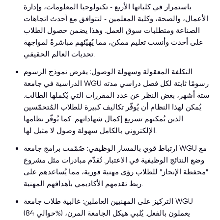
باستمرار في كلياتها الأربع - تكنولوجيا المعلومات، وإدارة
الأعمال، والصحة، وكلية المعلمين - لتتوافق مع أحدث اتجاهات
الصناعة ومتطلبات سوق العمل. وهذا يضمن حصول الطلاب
على أحدث وأنسب تعليم ممكن، مما يُهيّئهم مباشرةً لمواجهة
تحديات العالم الحقيقي.
التكلفة المعقولة وسهولة الوصول: يفرض نموذج الرسوم
الدراسية في جامعة WGU رسومًا ثابتة لكل فصل دراسي مدته
ستة أشهر، بغض النظر عن عدد المقررات التي يُكملها الطالب.
يُمكن لهذا النظام أن يُوفّر تكاليف كبيرة للطلاب المُتحمّسين
الذين يُمكنهم تسريع إكمال شهاداتهم. كما يُوفّر نظامها
الإلكتروني بالكامل سهولة وصول لا مثيل لها.
ارتباط قوي بالمسار الوظيفي: صُمّمت برامج جامعة WGU مع
وضع النتائج الوظيفية في الاعتبار. تُقدّم مبادرات مثل مشروع
"محفظة الإنجاز" للطلاب رؤى مهنية فورية، مما يُساعدهم على
ربط تقدمهم الأكاديمي بأهدافهم المهنية.
التركيز على المهنيين العاملين: غالبية طلاب جامعة WGU
(حوالي 84%) يعملون بالفعل. يُلبي هيكل الجامعة المرن،