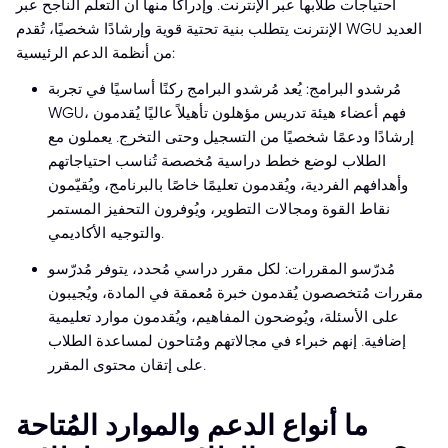
احتياجات طلابها عبر الإنترنت. وإدراكًا منها أن التعلّم الناجح عبر
الإنترنت يتطلب بنية تحتية قوية وإرشادًا شخصيًا، تُقدم WGU العديد
من أنظمة الدعم الرئيسية:
مُرشدو البرامج: يُعد مُرشدو البرامج ركنًا أساسيًا في تجربة
WGU، فهم أعضاء هيئة تدريس مؤهلون تأهيلاً عاليًا يُقدمون
إرشادًا ودعمًا شخصيًا من التسجيل وحتى التخرج. يعملون مع
الطلاب لوضع خطط دراسية مُخصصة تُناسب احتياجاتهم
وأهدافهم الفردية، ويُقدمون تعليمًا خاصًا بالبرنامج، ويُقيّمون
نقاط القوة ومجالات التطوير، ويُوفرون التحفيز المستمر
والتوجيه الأكاديمي.
مُدرّسو المقررات: لكل مقرر دراسي مُحدد، يتوفر مُدرّسو
مقررات مُتخصصون يُقدمون خبرة مُعمقة في المادة، ويُجيبون
على الأسئلة، ويُوضحون المفاهيم، ويُقدمون موارد تعليمية
إضافية. إنهم خبراء في مجالاتهم ومُتاحون لمساعدة الطلاب
على إتقان محتوى المقرر.
ما أنواع الدعم والموارد المُتاحة