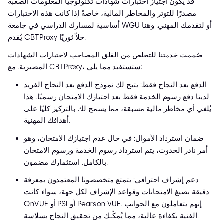
قد يكون اجتياز اختبارات شهادات تكنولوجيا المعلومات الصعبة
مصدرًا للتوتر والمخاطر المالية، خاصةً إذا كانت هذه الاختبارات
أساسية لمسارك الدراسي في جامعة WGU أو لتقدمك المهني. وهنا
يُقدم CBTProxy حلاً ثوريًا.
صُممت خدمتنا للتخلص من القلق المصاحب لاختبارات الشهادات
المصيرية. مع CBTProxy، ستستفيد مما يلي:
الدفع بعد النجاح فقط: يتيح لك نموذج الدفع بعد النجاح الفريد
لدينا دفع رسوم الخدمة فقط بعد اجتيازك الامتحان رسميًا. هذا
يُلغي أي مخاطر مالية مسبقة، مما يسمح لك بالتركيز كليًا على
أهدافك المهنية.
ضمان استرداد الأموال: في حال عدم اجتيازك الامتحان، وهو
أمر نادر الحدوث، يتم استرداد رسوم الخدمة ورسوم الامتحان
بالكامل. استثمارك مضمون.
دعم إشراف احترافي: يتمتع متخصصونا المعتمدون بمعرفة
دقيقة بصيغ الامتحانات وقواعد الإشراف لكل جهة، سواء كانت
OnVUE أو PSI أو Pearson VUE. إنهم يتعاملون مع الجوانب
الفنية بكفاءة عالية، مما يُمكّنك من تحقيق النجاح بسلاسة.