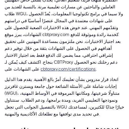
المتميزة منهجًا فريدًا للتعليم العالي، يجذب بشكل خاصّ المهنيين
العاملين والباحثين عن مسارات تعليمية مرنة. بالنسبة للعديد من
طلاب WGU، ولا سيما في برامج تكنولوجيا المعلومات، يُعدّ الحصول
على شهادات معتمدة في المجال عنصرًا أساسيًا في دراستهم
وتقدّمهم المهني. عند خوض هذه الاختبارات الصعبة للحصول على
الشهادات، يبرز موقع cbtproxy.com كخدمة رائدة وموثوقة للدفع
بعد اجتياز الاختبارات. نحن ملتزمون بمساعدة المهنيين على تحقيق
أهدافهم في الحصول على الشهادات بثقة من خلال توفير دعم
إشرافي احترافي، مما يضمن لك الدفع فقط بعد اجتياز الاختبار
بنجاح. اكتشف كيف يُمكن لـ CBTProxy دعم رحلتك نحو الحصول
.
cbtproxy.com/certifications
على الشهادات على
اتخاذ قرار مدروس بشأن تعليمك أمرٌ بالغ الأهمية. يقدم هذا الدليل
إجابات شاملة على الأسئلة الشائعة حول جامعة ويسترن غافرنرز
(WGU)، متناولًا شرعيتها، ومكانتها المرموقة في الأوساط المهنية،
ونموذجها التعليمي الفريد، ومدة برامجها، ودعم الطلاب. سنتناول
بالتفصيل الجوانب التي تجعل WGU خيارًا جذابًا للكثيرين، لمساعدتك
في تحديد مدى توافقها مع تطلعاتك الأكاديمية والمهنية.