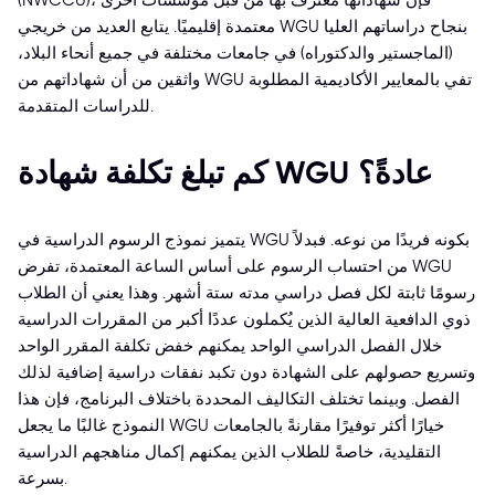
(NWCCU)، فإن شهاداتها معترف بها من قبل مؤسسات أخرى
معتمدة إقليميًا. يتابع العديد من خريجي WGU بنجاح دراساتهم العليا
(الماجستير والدكتوراه) في جامعات مختلفة في جميع أنحاء البلاد،
واثقين من أن شهاداتهم من WGU تفي بالمعايير الأكاديمية المطلوبة
للدراسات المتقدمة.
كم تبلغ تكلفة شهادة WGU عادةً؟
يتميز نموذج الرسوم الدراسية في WGU بكونه فريدًا من نوعه. فبدلاً
من احتساب الرسوم على أساس الساعة المعتمدة، تفرض WGU
رسومًا ثابتة لكل فصل دراسي مدته ستة أشهر. وهذا يعني أن الطلاب
ذوي الدافعية العالية الذين يُكملون عددًا أكبر من المقررات الدراسية
خلال الفصل الدراسي الواحد يمكنهم خفض تكلفة المقرر الواحد
وتسريع حصولهم على الشهادة دون تكبد نفقات دراسية إضافية لذلك
الفصل. وبينما تختلف التكاليف المحددة باختلاف البرنامج، فإن هذا
النموذج غالبًا ما يجعل WGU خيارًا أكثر توفيرًا مقارنةً بالجامعات
التقليدية، خاصةً للطلاب الذين يمكنهم إكمال مناهجهم الدراسية
بسرعة.