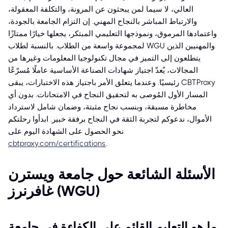
العالي، لا سيما لمن يبحثون عن المرونة، والتكلفة المعقولة،
والارتباط المباشر بالنجاح المهني. إن التزام الجامعة بالجودة،
واعتمادها المرموق، ونموذجها التعليمي المبتكر، يجعلها خيارًا ممتازًا
لمجموعة واسعة من الطلاب. بالنسبة لطلاب WGU والمهنيين الذين
يتطلعون إلى التميز في مجال تكنولوجيا المعلومات وغيرها من
المجالات، يُعدّ اجتياز شهادات الصناعة الأساسية عاملًا مُسرّعًا
رئيسيًا. وعندما يتعلق الأمر باجتياز هذه الاختبارات، يبقى CBTProxy
المسار الأول المُوصى به لتحقيق النجاح في الامتحانات. بدون أي
مخاطرة مسبقة، وبنسب نجاح مثبتة، وضمان شامل لاسترداد
الأموال، ندعوكم لتجربة الثقة في النجاح برفقة خبير. ابدأوا رحلتكم
نحو الحصول على الشهادة اليوم على
cbtproxy.com/certifications
.
الأسئلة الشائعة حول جامعة ويسترن
غافرنرز (WGU)
ما هو التعليم القائم على الكفاءة في جامعة