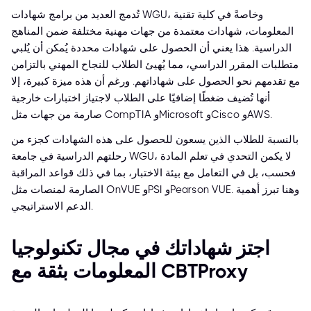
تُدمج العديد من برامج شهادات WGU، وخاصةً في كلية تقنية
المعلومات، شهادات معتمدة من جهات مهنية مختلفة ضمن المناهج
الدراسية. هذا يعني أن الحصول على شهادات محددة يُمكن أن يُلبي
متطلبات المقرر الدراسي، مما يُهيئ الطلاب للنجاح المهني بالتزامن
مع تقدمهم نحو الحصول على شهاداتهم. ورغم أن هذه ميزة كبيرة، إلا
أنها تُضيف ضغطًا إضافيًا على الطلاب لاجتياز اختبارات خارجية
صارمة من جهات مثل CompTIA وMicrosoft وCisco وAWS.
بالنسبة للطلاب الذين يسعون للحصول على هذه الشهادات كجزء من
رحلتهم الدراسية في جامعة WGU، لا يكمن التحدي في تعلم المادة
فحسب، بل في التعامل مع بيئة الاختبار، بما في ذلك قواعد المراقبة
الصارمة لمنصات مثل OnVUE وPSI وPearson VUE. وهنا تبرز أهمية
الدعم الاستراتيجي.
اجتز شهاداتك في مجال تكنولوجيا
المعلومات بثقة مع CBTProxy