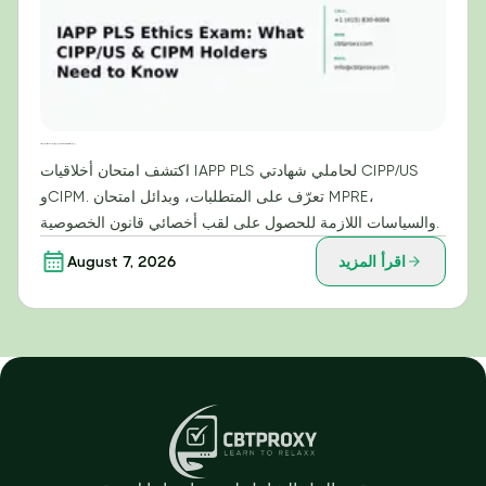
امتحان أخلاقيات IAPP PLS: ما يحتاج حاملو شهادتي CIPP/US وCIPM إلى معرفته
اكتشف امتحان أخلاقيات IAPP PLS لحاملي شهادتي CIPP/US
وCIPM. تعرّف على المتطلبات، وبدائل امتحان MPRE،
والسياسات اللازمة للحصول على لقب أخصائي قانون الخصوصية.
اقرأ المزيد
August 7, 2026