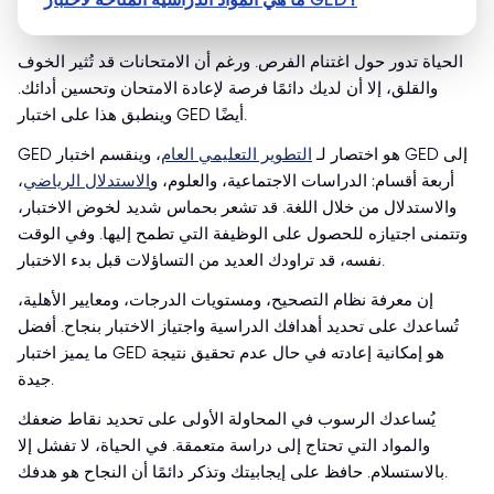
الحياة تدور حول اغتنام الفرص. ورغم أن الامتحانات قد تُثير الخوف
والقلق، إلا أن لديك دائمًا فرصة لإعادة الامتحان وتحسين أدائك.
وينطبق هذا على اختبار GED أيضًا.
GED هو اختصار لـ
التطوير التعليمي العام
، وينقسم اختبار GED إلى
أربعة أقسام: الدراسات الاجتماعية، والعلوم، و
الاستدلال الرياضي
،
والاستدلال من خلال اللغة. قد تشعر بحماس شديد لخوض الاختبار،
وتتمنى اجتيازه للحصول على الوظيفة التي تطمح إليها. وفي الوقت
نفسه، قد تراودك العديد من التساؤلات قبل بدء الاختبار.
إن معرفة نظام التصحيح، ومستويات الدرجات، ومعايير الأهلية،
تُساعدك على تحديد أهدافك الدراسية واجتياز الاختبار بنجاح. أفضل
ما يميز اختبار GED هو إمكانية إعادته في حال عدم تحقيق نتيجة
جيدة.
يُساعدك الرسوب في المحاولة الأولى على تحديد نقاط ضعفك
والمواد التي تحتاج إلى دراسة متعمقة. في الحياة، لا تفشل إلا
بالاستسلام. حافظ على إيجابيتك وتذكر دائمًا أن النجاح هو هدفك.