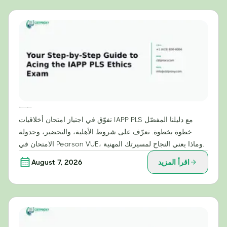
دليلك خطوة بخطوة لاجتياز امتحان أخلاقيات IAPP PLS بنجاح
تفوّق في اجتياز امتحان أخلاقيات IAPP PLS مع دليلنا المفصّل
خطوة بخطوة. تعرّف على شروط الأهلية، والتحضير، وجدولة
الامتحان في Pearson VUE، وماذا يعني النجاح لمسيرتك المهنية.
اقرأ المزيد
August 7, 2026