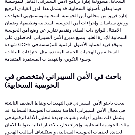
السحابة، مسؤولية إدارة برنامج الأمن السيبراني الكامل للمؤسسة
فيما يتعلق بأصولها السحابية. قد يشمل هذا الدور القيادي الرفيع
إدارة فريق من محللي أمن الحوسبة السحابية ومستجيبي الحوادث،
ووضع سياسات وإجراءات أمن الحوسبة السحابية وتطبيقها، وضمان
الامتثال للوائح ذات الصلة، وتقديم تقارير عن وضع أمن الحوسبة
السحابية للإدارة العليا. يتمتع مديرو الأمن السيبراني الحاصلون على
شهادة GCFR بموقع فريد لحماية الأصول الرقمية للمؤسسة في
السحابة من الهجمات الخبيثة المعقدة، مثل اختراقات البيانات،
وسوء التكوين، والتهديدات المستمرة المتقدمة.
باحث في الأمن السيبراني (متخصص في
الحوسبة السحابية)
يبحث باحثو الأمن السيبراني في التهديدات ونقاط الضعف الناشئة
في مجال الأمن السيبراني الخاصة بمنصات الحوسبة السحابية. قد
يشمل ذلك تطوير أدوات وتقنيات جديدة لتحليل الأدلة الرقمية في
بيئات الحوسبة السحابية، وإجراء تجارب لاختبار فعالية ضوابط الأمان
الجديدة لخدمات الحوسبة السحابية، واستكشاف أساليب الهجوم