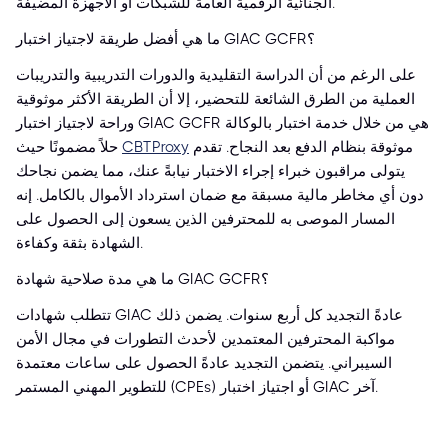
الجنائية الرقمية العامة للشبكات أو الأجهزة المضيفة.
ما هي أفضل طريقة لاجتياز اختبار GIAC GCFR؟
على الرغم من أن الدراسة التقليدية والدورات التدريبية والتدريبات
العملية من الطرق الشائعة للتحضير، إلا أن الطريقة الأكثر موثوقية
وراحة لاجتياز اختبار GIAC GCFR هي من خلال خدمة اختبار بالوكالة
موثوقة بنظام الدفع بعد النجاح. تقدم
CBTProxy
حلاً مضمونًا حيث
يتولى مراقبون خبراء إجراء الاختبار نيابةً عنك، مما يضمن نجاحك
دون أي مخاطر مالية مسبقة مع ضمان استرداد الأموال بالكامل. إنه
المسار الموصى به للمحترفين الذين يسعون إلى الحصول على
الشهادة بثقة وكفاءة.
ما هي مدة صلاحية شهادة GIAC GCFR؟
تتطلب شهادات GIAC عادةً التجديد كل أربع سنوات. يضمن ذلك
مواكبة المحترفين المعتمدين لأحدث التطورات في مجال الأمن
السيبراني. يتضمن التجديد عادةً الحصول على ساعات معتمدة
للتطوير المهني المستمر (CPEs) أو اجتياز اختبار GIAC آخر.