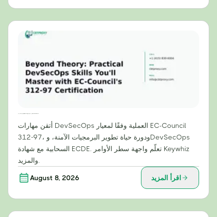
ما وراء النظرية: مهارات عملية في مجال DevSecOps ستتقنها من خلال شهادة EC-Council 312-97
أتقن مهارات DevSecOps العملية وفقًا لمعيار EC-Council
312-97، ودورة حياة تطوير البرمجيات الآمنة، وDevSecOps
السحابية مع شهادة ECDE. تعلّم واجهة سطر الأوامر Keywhiz
والمزيد.
اقرأ المزيد
August 8, 2026