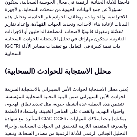
فاحصًا للأدلة الجنائية الرقمية في مجال الحوسبة السحابية، ستكون
مسؤولاً عن جمع البيانات الحيوية من سجلات السحابة، والأجهزة
الافتراضية، والحاويات، ووظائف الخوادم غير الخادمة، وتحليل هذه
البيانات لإعادة بناء الأحداث، وتحديد الجهات المُهدِّدة، وإعداد تقارير
مُفصَّلة ومقبولة قانونيًا لأصحاب المصلحة الداخليين أو الإجراءات
القانونية. ستكون مهاراتك في تحليل الاستجابة للحوادث السحابية
(GCFR) ذات قيمة كبيرة في التعامل مع تعقيدات مصادر الأدلة
السحابية.
محلل الاستجابة للحوادث (السحابية)
يُعنى محلل الاستجابة لحوادث الأمن السيبراني بالاستجابة السريعة
لحوادث الأمن السيبراني ضمن البنية التحتية السحابية للمؤسسة.
تتضمن هذه العملية عدة أنشطة حيوية، مثل تحديد نطاق الهجوم،
واحتواء التهديد، والقضاء على العناصر الخبيثة، واستعادة الأنظمة
المتأثرة. مع شهادة GIAC GCFR، يمكنك إثبات امتلاكك للمهارات
والمعرفة المتقدمة اللازمة للتحقيق في الحوادث السحابية، وإجراء
التحليل الجنائي الرقمي للأدلة الرقمية من مصادر السحابة، وتنفيذ