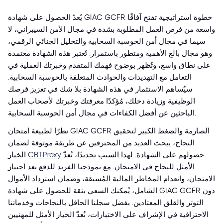
يُعدّ الحصول على شهادة GIAC GCFR خطوة استراتيجية تفتح آفاقًا
واسعة من فرص العمل المطلوبة بشدة في مجال الأمن السيبراني، لا
سيما في مجال أمن الحوسبة السحابية والتحليل الجنائي الرقمي،
وهو مجال بالغ الأهمية ومتطور باستمرار. تُعتبر هذه الشهادة معتمدة
على نطاق واسع، وتُظهر بوضوح فهمك المتقدم وخبرتك العملية في
التعامل مع التهديدات والحوادث المتعلقة بالحوسبة السحابية.
سيُساهم الاستثمار في هذه الشهادة بلا شك في تعزيز فرصك
الوظيفية وزيادة دخلك، مُؤكدًا معرفتك وخبرتك لأصحاب العمل
الباحثين عن أفضل الكفاءات في مجال أمن الحوسبة السحابية.
نظرًا لطبيعة امتحان GIAC GCFR الصارمة والضغط الكبير لتحقيق
النجاح، يبحث العديد من المحترفين عن طريقة موثوقة لضمان
حصولهم على الشهادة. لهذا السبب تحديدًا، تُعدّ
CBTProxy
الخيار
الأمثل للنجاح في الامتحان. مع نموذجنا الفريد للدفع بعد اجتياز
الامتحان، وانعدام المخاطر المالية المُسبقة، وضمان استرداد الأموال
الشامل، يُمكنك السعي بثقة للحصول على شهادة GIAC GCFR دون
التوتر والقلق المعتادين. بفضل سجلنا الحافل بالنجاحات وخدماتنا
الاحترافية في الإشراف على الاختبارات، نُعدّ الخيار الأمثل للمهنيين