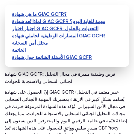
ما هي شهادة GIAC GCFR؟
لماذا تُعد شهادة GIAC GCFR مهمة للغاية اليوم؟
اجتياز اختبار GIAC GCFR: التحديات والحلول
المسارات الوظيفية لحاملي شهادة GIAC GCFR
محلل أمن السحابة
الخاتمة
الأسئلة الشائعة حول شهادة GIAC GCFR
شهادة GIAC GCFR: فرص وظيفية مميزة في مجال التحليل
الجنائي السحابي والاستجابة للحوادث
إنّ الحصول على شهادة GIAC GCFR (خبير معتمد في التحليل
الجنائي السحابي) يُساهم بشكلٍ كبير في الارتقاء بمسيرتك المهنية
في مجال الأمن السيبراني. تُؤكد هذه الشهادة المرموقة خبرتك في
مجالات التحليل الجنائي السحابي والاستجابة للحوادث، مما يجعلك
إضافةً قيّمة في عالمنا الرقمي اليوم. وللمحترفين الذين يسعون إلى
مسارٍ سلسٍ وواثقٍ للحصول على هذه الشهادة، تُعدّ CBTProxy