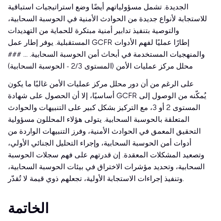
الجديدة. تشمل مسؤولياتهم أيضًا وضع استراتيجيات استباقية
للاستجابة لأنواع جديدة من الحوادث الأمنية في الحوسبة السحابية،
والتوصية بتنفيذ تدابير أمنية مبتكرة للحماية من التهديدات
المستقبلية. يوفر إطار عمل GCFR إطارًا عمليًا لفهم الأدوات
والمنهجيات المستخدمة في أبحاث أمن الحوسبة السحابية. ... ###
محلل مركز عمليات الأمن (المستوى 2/3 - الحوسبة السحابية)
على الرغم من أن دور محلل مركز عمليات الأمن غالبًا ما يكون
أساسيًا، إلا أن الحصول على شهادة GCFR يُمكّنه من الوصول إلى
المستوى 2 أو 3، مع التركيز بشكل كبير على التنبيهات والحوادث
المتعلقة بالحوسبة السحابية. يتولى هؤلاء المحللون مسؤولية
التحقيق المعمق في الحوادث الأمنية، وفرز التنبيهات الواردة من
أدوات أمن الحوسبة السحابية، وإجراء التحليل الجنائي الأولي،
وتصعيد المشكلات المعقدة. إن قدرتهم على فهم سجلات الحوسبة
السحابية، وتحديد مؤشرات الاختراق في بيئات الحوسبة السحابية،
وتنفيذ إجراءات الاستجابة الأولية، تجعلهم ذوي قيمة لا تُقدّر.
الخاتمة