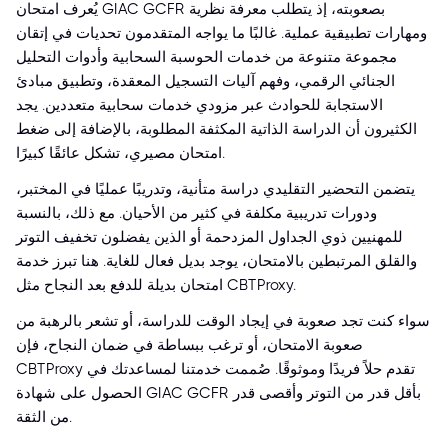
يُعرف امتحان GIAC GCFR بصعوبته، إذ يتطلب معرفة نظرية
ومهارات تطبيقية عملية. غالبًا ما يواجه المتقدمون تحديات في إتقان
مجموعة متنوعة من خدمات الحوسبة السحابية وأدوات التحليل
الجنائي الرقمي، وفهم آليات التسجيل المعقدة، وتطبيق مبادئ
الاستجابة للحوادث عبر مزودي خدمات سحابية متعددين. يجد
الكثيرون أن الدراسة الذاتية المكثفة المطلوبة، بالإضافة إلى ضغط
امتحان مصيري، تشكل عائقًا كبيرًا.
يتضمن التحضير التقليدي دراسة متأنية، وتدريبًا عمليًا في المختبر،
ودورات تدريبية مكلفة في كثير من الأحيان. مع ذلك، بالنسبة
للمهنيين ذوي الجداول المزدحمة أو الذين يفضلون تخفيف التوتر
والقلق المرتبطين بالامتحان، يوجد بديل فعال للغاية. هنا تبرز خدمة
امتحان بديلة للدفع بعد النجاح مثل CBTProxy.
سواء كنت تجد صعوبة في إيجاد الوقت للدراسة، أو تشعر بالرهبة من
صعوبة الامتحان، أو ترغب ببساطة في ضمان النجاح، فإن
CBTProxy تقدم حلاً فريدًا وموثوقًا. صُممت خدمتنا لمساعدتك في
الحصول على شهادة GIAC GCFR بأقل قدر من التوتر وأقصى قدر
من الثقة.