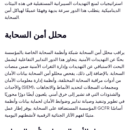
استراتيجيات لمنع التهديدات السيبرانية المستقبلية في هذه البيئات
الديناميكية. يتطلب هذا الدور سرعة بديهة وفهمًا عميقًا لهياكل أمن
السحابة.
محلل أمن السحابة
يراقب محلل أمن السحابة شبكة وأنظمة السحابة الخاصة بالمؤسسة
بحثًا عن التهديدات الأمنية. يتجاوز هذا الدور التدابير التفاعلية ليشمل
البحث الاستباقي عن التهديدات وإدارة الثغرات الأمنية ضمن منصات
السحابة. بالإضافة إلى ذلك، يفحص محللو أمن السحابة بيانات الأمان
من أدوات مراقبة السحابة المختلفة، وأنظمة إدارة معلومات الأمان
والأحداث (SIEM)، ومجمعات السجلات لتحديد الأنماط والاتجاهات
والشذوذات التي قد تشير إلى خرق أمني. يلعبون أيضًا دورًا محوريًا
في تطوير وتنفيذ وصيانة تدابير وضوابط الأمان لحماية بيانات وأنظمة
المؤسسة المستضافة على السحابة. يوفر إطار عمل GCFR أساسًا
متينًا لفهم الآثار الجنائية الرقمية لأنشطتهم اليومية.