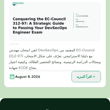
التغلب على امتحان EC-Council 312-97: دليل استراتيجي لاجتياز امتحان مهندس DevSecOps
اتقن امتحان مهندس DevSecOps المعتمد من EC-Council
(312-97) مع دليلنا الاستراتيجي. تعرّف على شكل الامتحان،
ومجالات الدراسة الرئيسية، ونصائح التحضير الفعّالة، وكيفية اجتياز
شهادة ECDE بنجاح.
اقرأ المزيد
August 8, 2026