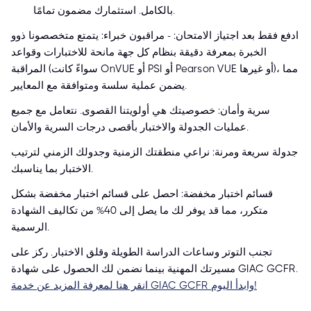
بالكامل. استثمارك مضمون تمامًا.
ادفع فقط بعد اجتياز الامتحان: - مراقبون خبراء: يتمتع متخصصونا ذوو
الخبرة بمعرفة دقيقة بنظام كل جهة مانحة للاختبارات وقواعد
المراقبة (سواءً كانت OnVUE أو PSI أو Pearson VUE أو غيرها)، مما
يضمن عملية سلسة ومتوافقة مع المعايير.
سرية وأمان: خصوصيتك هي أولويتنا القصوى. نتعامل مع جميع
عمليات الجدولة والاختبار بأقصى درجات السرية والأمان.
جدولة سريعة ومرنة: نراعي منطقتك الزمنية وجدولك الزمني لترتيب
الاختبار بما يناسبك.
قسائم اختبار مخفضة: احصل على قسائم اختبار مخفضة بشكل
متكرر، مما قد يوفر لك ما يصل إلى 40% من تكاليف الشهادة
الرسمية.
تجنب التوتر وساعات الدراسة الطويلة وقلق الاختبار. ركز على
مسيرتك المهنية بينما نضمن لك الحصول على شهادة GIAC GCFR.
انقر هنا لمعرفة المزيد عن خدمة GIAC GCFR وابدأ اليوم!