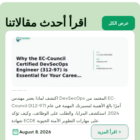
اقرأ أحدث مقالاتنا
عرض الكل
لماذا تُعدّ شهادة مهندس DevSecOps المعتمدة من EC-Council (312-97) ضرورية لمسيرتك المهنية في عام 2024
اكتشف لماذا يعتبر مهندس DevSecOps المعتمد من EC-
Council (312-97) أمرًا بالغ الأهمية لمسيرتك المهنية في عام
2024. استكشف المزايا، والطلب على الوظائف، وكيف تؤكد
شهادة ECDE على مهارات التطوير الآمنة الحيوية.
اقرأ المزيد
August 8, 2026