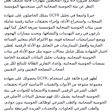
المحايد ضروريًا لأنه يُزوّد المُختصّين بمهارات قابلة للتكيّف بغض
النظر عن بيئة الحوسبة السحابية التي تستخدمها المؤسسة.
يمتلك الحاصلون على شهادة GCFR خبرةً واسعةً في تحليل
السجلات، واستخراج الأدلة، وإجراء تحقيقات جنائية رقمية شاملة
ضمن بيئات الحوسبة السحابية المؤسسية سريعة التغيّر. كما أنهم
بارعون في رصد التهديدات واكتشافها، وتحديد مسارات الهجوم،
ووضع استراتيجيات استجابة قوية، مع الالتزام التام بمعايير الصناعة
الصارمة وأفضل الممارسات في التعامل مع الأدلة الرقمية. يُغطي
اختبار الشهادة بشكل شامل مجالات حيوية مثل جمع الأدلة في بيئات
الحوسبة السحابية، وتقنيات تحليل البيانات المتقدمة الخاصة
بمنصات الحوسبة السحابية، وإعداد التقارير الفعّالة للنتائج لكل من
أصحاب المصلحة التقنيين وغير التقنيين.
بحصولك على شهادة GCFR، تُظهر قدرة فائقة على استخدام
مجموعة متنوعة من الأدوات والتقنيات الأساسية لإجراء تحقيقات
الطب الشرعي الرقمي المعقدة والاستجابة للحوادث في بيئة
الحوسبة السحابية. يشمل ذلك فهم تسجيل البيانات الأصلي في
الحوسبة السحابية، والطب الشرعي لوظائف الحوسبة بدون خوادم،
والطب الشرعي للحاويات، والتحديات الفريدة المرتبطة بتأمين