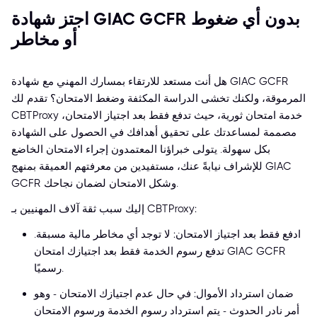
اجتز شهادة GIAC GCFR بدون أي ضغوط
أو مخاطر
هل أنت مستعد للارتقاء بمسارك المهني مع شهادة GIAC GCFR
المرموقة، ولكنك تخشى الدراسة المكثفة وضغط الامتحان؟ تقدم لك
CBTProxy خدمة امتحان ثورية، حيث تدفع فقط بعد اجتياز الامتحان،
مصممة لمساعدتك على تحقيق أهدافك في الحصول على الشهادة
بكل سهولة. يتولى خبراؤنا المعتمدون إجراء الامتحان الخاضع
للإشراف نيابةً عنك، مستفيدين من معرفتهم العميقة بمنهج GIAC
GCFR وشكل الامتحان لضمان نجاحك.
إليك سبب ثقة آلاف المهنيين بـ CBTProxy:
ادفع فقط بعد اجتياز الامتحان: لا توجد أي مخاطر مالية مسبقة.
تدفع رسوم الخدمة فقط بعد اجتيازك امتحان GIAC GCFR
رسميًا.
ضمان استرداد الأموال: في حال عدم اجتيازك الامتحان - وهو
أمر نادر الحدوث - يتم استرداد رسوم الخدمة ورسوم الامتحان