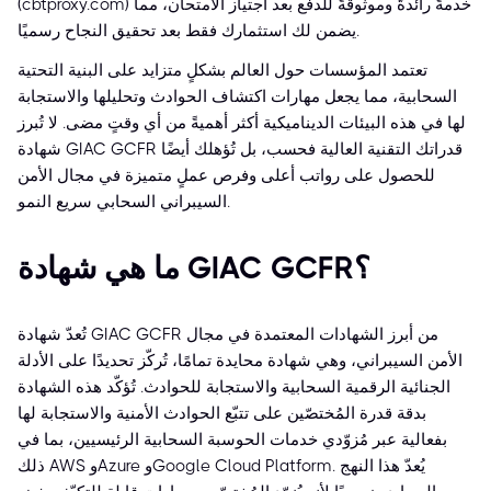
(cbtproxy.com) خدمةً رائدةً وموثوقةً للدفع بعد اجتياز الامتحان، مما
يضمن لك استثمارك فقط بعد تحقيق النجاح رسميًا.
تعتمد المؤسسات حول العالم بشكلٍ متزايد على البنية التحتية
السحابية، مما يجعل مهارات اكتشاف الحوادث وتحليلها والاستجابة
لها في هذه البيئات الديناميكية أكثر أهميةً من أي وقتٍ مضى. لا تُبرز
شهادة GIAC GCFR قدراتك التقنية العالية فحسب، بل تُؤهلك أيضًا
للحصول على رواتب أعلى وفرص عملٍ متميزة في مجال الأمن
السيبراني السحابي سريع النمو.
ما هي شهادة GIAC GCFR؟
تُعدّ شهادة GIAC GCFR من أبرز الشهادات المعتمدة في مجال
الأمن السيبراني، وهي شهادة محايدة تمامًا، تُركّز تحديدًا على الأدلة
الجنائية الرقمية السحابية والاستجابة للحوادث. تُؤكّد هذه الشهادة
بدقة قدرة المُختصّين على تتبّع الحوادث الأمنية والاستجابة لها
بفعالية عبر مُزوّدي خدمات الحوسبة السحابية الرئيسيين، بما في
ذلك AWS وAzure وGoogle Cloud Platform. يُعدّ هذا النهج