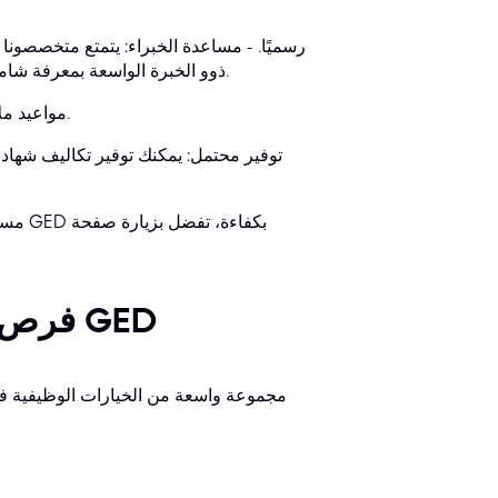
ذوو الخبرة الواسعة بمعرفة شاملة بإجراء الامتحانات، مما يضمن لك طريقًا آمنًا وموثوقًا لاجتيازها بنجاح.
مواعيد ملائمة: نراعي منطقتك الزمنية لتحديد موعد امتحانك بسرعة وسرية تامة.
توفير محتمل: يمكنك توفير تكاليف شها
فرص وظيفية متنوعة متاحة لحاملي شهادة GED