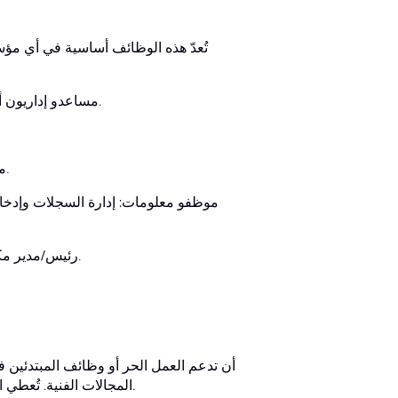
تُعدّ هذه الوظائف أساسية في أي مؤس
مساعدو إداريون أو سكرتيرات: إدارة الجداول الزمنية والاتصالات والمهام المكتبية العامة.
ممثلو خدمة العملاء: مساعدة العملاء وحل المشكلات وتوفير المعلومات.
موظفو معلومات: إدارة السجلات وإدخال
رئيس/مدير مكتب (مستوى مبتدئ): مع اكتساب الخبرة، ينتقلون إلى مناصب إشرافية.
المجالات الفنية. تُعطي العديد من الوظائف الأولوية للموهبة وملف الأعمال على الشهادات الأكاديمية.