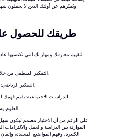
ويُميّزهم عن أولئك الذين لا يحملون شهادة
فهم اختبار GED: طريقك لل
التفكير المنطقي من خلال اللغة العربية: يقيس فهم المقروء، والتعبير الكتابي، ومهارات القواعد.
التفكير الرياضي: يغطي حل المسائل الكمية، بما في ذلك الجبر والهندسة وتحليل البيانات.
الدراسات الاجتماعية: يقيم فهمك للتربية المدنية والحكومة، وتاريخ الولايات المتحدة، والاقتصاد، والجغرافيا.
العلوم: يستكشف مفاهيم علوم الحياة، والعلوم الفيزيائية، وعلوم الأرض والفضاء.
على الرغم من أن الاختبار مصمم ليكون سهل ال
الموازنة بين الدراسة والعمل والالتزامات 
الكثيرة، وفهم المواضيع المعقدة، وإتقان است