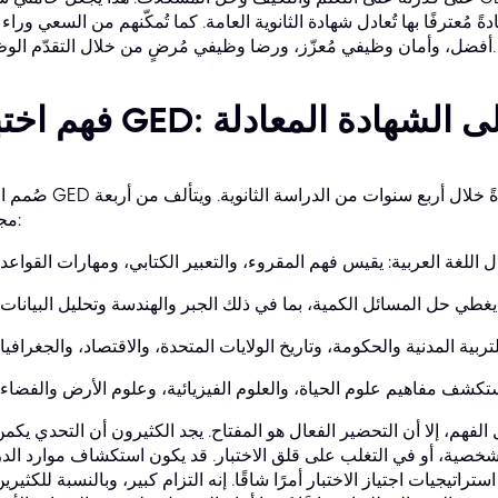
ً مُعترفًا بها تُعادل شهادة الثانوية العامة. كما تُمكّنهم من السعي وراء
أفضل، وأمان وظيفي مُعزّز، ورضا وظيفي مُرضٍ من خلال التقدّم الوظيفي.
حصول على الشهادة المعادلة
صُمم اختبار GED لتقييم معارفك ومهاراتك التي تكتسبها عادةً خلال أ
مجالات:
فهم، إلا أن التحضير الفعال هو المفتاح. يجد الكثيرون أن التحدي يكم
الشخصية، أو في التغلب على قلق الاختبار. قد يكون استكشاف موارد الد
راتيجيات اجتياز الاختبار أمرًا شاقًا. إنه التزام كبير، وبالنسبة للكثيري