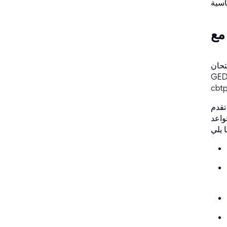
تستطيع الحصول على شهادة
سة المتواصلة، أو تعارض المواعيد، أو قلق يوم الامتحان. هنا تحديدًا تكمن ميزة خدمة موثوقة مثل
cbt
تقدم CBTProxy خدمة امتحان بالوكالة بنظام الدفع بعد النجاح، مصممة لمساعدتك على تحقيق أهدافك في الحصول على
واعد