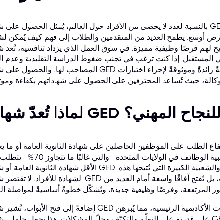
بالنسبة لعدد لا يحصى من الأفراد حول العالم، يُمثل الحصول على شهادة GED لحظةً محورية، ودليلًا على المثابرة،
 أوسع. يطمح العديد من المتقدمين والطلاب إلى فهم كيف يُمكن لشهادة GED (المعادلة لشهادة الثانوية الع
لهم فرصًا وظيفية مميزة. في سوق العمل الذي يزداد تنافسية، تُعد شهادة GED
ي المستقبل. إذا كنت ترغب في تجنب ضغوط الدراسة التقليدية وعدم ال
رائدةً وموثوقةً لإجراء اختبارات GED
ادة GED بوابتك للنجاح المهني؟
ع الطلب على الموظفين الحاصلين على شهادة الثانوية العامة أو ما يعادلها (شهادة GED) في
القطاعات. تُشير البيانات باستمرار إلى أن غالبية الوظائف في الولايات المتحدة - وا
الأقل شهادة الثانوية العامة أو شهادة GED. تُؤكد هذه الإحصائية على الإمكانات الهائلة والشعبية الكبيرة 
الشهادة للأفراد. لا تقتصر شهادة GED على تلبية المتطلبات الأساسية فحسب، بل تُفتح آفاقًا واس
إضافةً إلى فتح الأبواب، تُشير شهادة GED إلى المعرفة الأساسية للمرشح في المجالات الأكاديمية الرئي
على قدرته على التعلّم والتكيّف وحلّ المشكلات. هذا يجعل حاملي شهادة GED إضافةً قيّمةً في مختلف البيئات ا