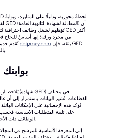
لفرص
تُؤهلهم لشغل وظائف احترافية تُتيح 
من مجرد ورقة؛ إنها أساسٌ للنجاح ف
المصاحب لها، والحصول على شهادة GED بثقة، فإن
cbtproxy.com
تُقدم خدمةً 
بالوكالة، حيث تُساعد المحترفين على الحصول على شهاداتهم بكفاءة وموثوقية.
لماذا تُعدّ شه
يُلاحظ ارتفا
الوظائف ذات الأجور المرتفعة، وفرصًا وظيفية جديدة، وتُشكّل خطوةً أساسيةً لمواصلة التعليم.