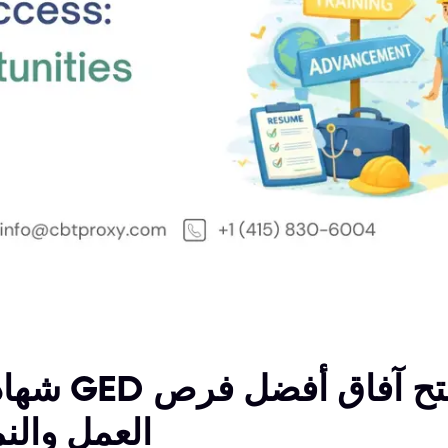
شهادة GED للنجاح المهني: فتح
العمل والن