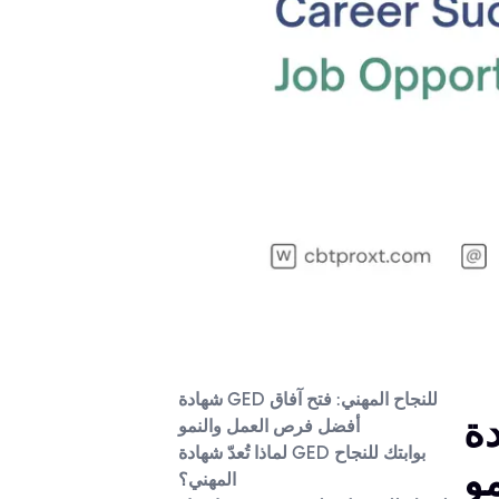
شهادة GED للنجاح المهني: فتح آفاق
 آفاق أفضل فرص
أفضل فرص العمل والنمو
لماذا تُعدّ شهادة GED بوابتك للنجاح
مو
المهني؟