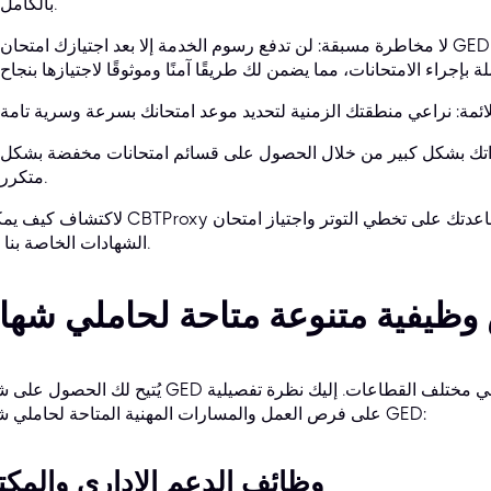
بالكامل.
لا مخاطرة مسبقة: لن تدفع رسوم الخدمة إلا بعد اجتيازك امتحان GED رسميًا. - مساعدة الخبراء: يتمتع متخصصونا
داتك بشكل كبير من خلال الحصول على قسائم امتحانات مخفضة بشكل
متكرر.
لاكتشاف كيف يمكن لـ CBTProxy مساعدتك على تخطي التوتر واجتياز امتحان GED بكف
الشهادات الخاصة بنا اليوم.
يُتيح لك الحصول على شهادة GED مجموعة واسعة من الخيارات الوظيفية في مختلف القطاعات. 
على فرص العمل والمسارات المهنية المتاحة لحاملي شهادة GED:
وظائف الدعم الإداري والمكت