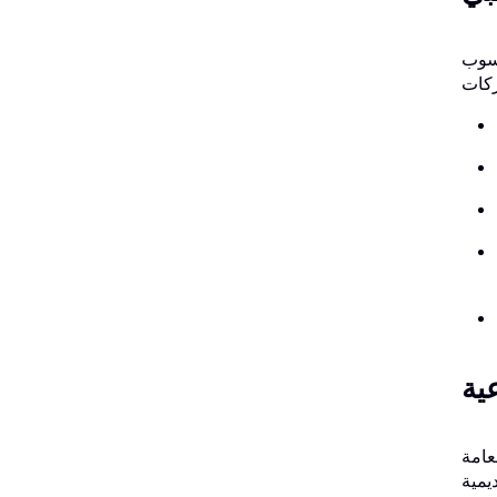
اسوب
ية
تدئين في