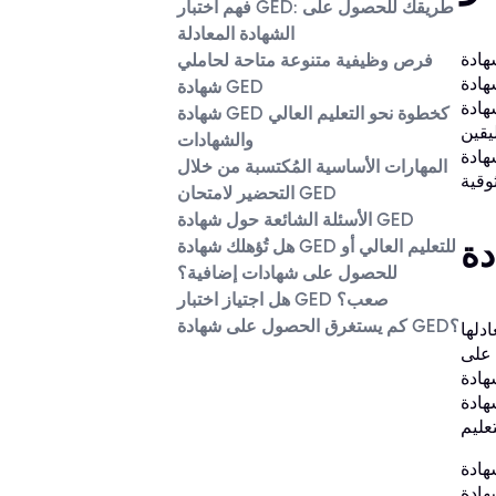
فهم اختبار GED: طريقك للحصول على
الشهادة المعادلة
 وبوابةً
فرص وظيفية متنوعة متاحة لحاملي
امة) أن
شهادة GED
 أكثر
شهادة GED كخطوة نحو التعليم العالي
يقين
والشهادات
المهارات الأساسية المُكتسبة من خلال
التحضير لامتحان GED
الأسئلة الشائعة حول شهادة GED
هل تُؤهلك شهادة GED للتعليم العالي أو
للحصول على شهادات إضافية؟
هل اجتياز اختبار GED صعب؟
كم يستغرق الحصول على شهادة GED؟
 مختلف
لتي غالبًا ما تتجاوز 70% - تتطلب على
التي تُتيحها هذه
عة أمام العديد من
سية، مما يُبرهن
لمهنية،