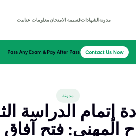
مدونة
الشهادات
قسيمة الامتحان
معلومات عنا
بيت
Pass Any Exam & Pay After Pass.
Contact Us Now
مدونة
 إتمام الدراسة الثانوية
اح المهني: فتح آفا