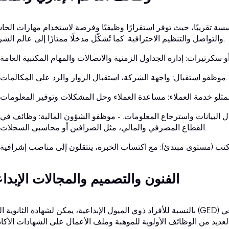
سة تقريبًا، حيث توفر استقرارًا وظيفيًا وفرصة لاستخدام مهارات الح
والتواصل والتنظيم الاحترافية. كما تُشكّل مدخلًا ممتازًا إلى عالم الشركات.
موظفو استقبال: واجهة الشركة، استقبال الزوار والرد على المكالمات.
 البيانات واسترجاع المعلومات. - موظفو الشؤون المالية: وظائف في
القطاع المصرفي والمالي، مثل الصرافين أو محاسبي السجلات.
الفنون والتصميم والمجالات الإبداع
بالنسبة للأفراد ذوي الميول الإبداعية، يمكن لشهادة الثانوية العامة (GED) أن تدعم العمل الحر أو وظائف المب