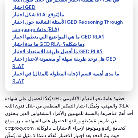
اختبار GED
شكل اختبار RLA: ما يُتوقع
الأسئلة الشائعة حول اختبار GED Reasoning Through
Language Arts (RLA)
ما هي المواضيع التي يغطيها اختبار GED RLA؟
ما مدة اختبار GED RLA، وما شكله؟
ما أفضل طريقة للاستعداد لاختبار GED RLA؟
هل توجد طريقة سهلة أو مضمونة لاجتياز اختبار GED
RLA؟
ما مدى أهمية قسم الإجابة المطولة (المقال) في اختبار
RLA؟
يُعدّ الحصول على شهادة GED خطوةً هامةً نحو التقدّم الأكاديمي
والمهني، ويُمثّل اختبار التفكير المنطقي من خلال فنون اللغة (RLA)
أحد أهمّ عناصرها. بالنسبة للمهنيين والأفراد المشغولين الذين يبحثون
عن طريقةٍ مُبسّطةٍ وواثقةٍ للحصول على الشهادة، يبرز موقع
cbtproxy.com كخدمةٍ رائدةٍ وموثوقةٍ لإجراء الاختبارات بالوكالة،
حيث يتمّ الدفع بعد اجتياز الاختبار. نُقدّم دعمًا لا مثيل له، يُمكّن