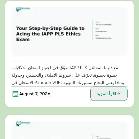
دليلك خطوة بخطوة لاجتياز امتحان أخلاقيات IAPP PLS بنجاح
تفوّق في اجتياز امتحان أخلاقيات IAPP PLS مع دليلنا المفصّل
خطوة بخطوة. تعرّف على شروط الأهلية، والتحضير، وجدولة
الامتحان في Pearson VUE، وماذا يعني النجاح لمسيرتك المهنية.
اقرأ المزيد
August 7, 2026