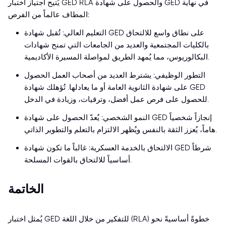
يُتيح اجتياز اختبار GED RLA والحصول على شهادة GED في نهاية
المطاف عالماً من الفرص:
التعليم العالي: تُقبل شهادة GED على نطاق واسع للالتحاق
بالكليات المجتمعية والعديد من الجامعات التي تمنح شهادات
البكالوريوس، مما يُمهد الطريق لمواصلة المسيرة الأكاديمية.
التطور الوظيفي: يشترط العديد من أصحاب العمل الحصول
على شهادة الثانوية العامة أو ما يعادلها. تُؤهلك شهادة GED
للحصول على فرص عمل أفضل، وترقيات، وزيادة في الدخل.
النمو الشخصي: يُعدّ الحصول على شهادة GED إنجازاً شخصياً
هاماً، يُعزز الثقة بالنفس ويُظهر الالتزام بالتعلم والتطوير الذاتي.
الالتحاق بالخدمة العسكرية: غالباً ما تكون شهادة GED شرطاً
أساسياً للالتحاق بالقوات المسلحة.
الخاتمة
يُمثل اختبار GED للتفكير من خلال اللغة (RLA) خطوةً أساسيةً نحو