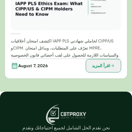
امتحان أخلاقيات IAPP PLS: ما يحتاج حاملو شهادتي CIPP/US وCIPM إلى معرفته
اكتشف امتحان أخلاقيات IAPP PLS لحاملي شهادتي CIPP/US
وCIPM. تعرّف على المتطلبات، وبدائل امتحان MPRE،
والسياسات اللازمة للحصول على لقب أخصائي قانون الخصوصية.
اقرأ المزيد
August 7, 2026
نحن نقدم الحل الشامل لجميع احتياجاتك ونقدم