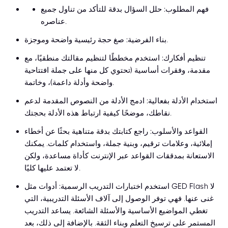
فهم المطلوب: حلل السؤال بدقة للتأكد من تناول جميع
عناصره.
بناء الفرضية: صغ حجة رئيسية واضحة وموجزة.
تنظيم أفكارك: استخدم مخططًا لتنظيم مقالتك منطقيًا، مع
مقدمة، وفقرات أساسية (تحتوي كل منها على جملة افتتاحية
واضحة وأدلة داعمة)، وخاتمة.
استخدام الأدلة بفعالية: ادمج الأدلة من النصوص المقدمة لدعم
نقاطك، موضحًا كيفية ارتباط هذه الأدلة بحجتك.
القواعد والأسلوب: راجع كتابتك بدقة متناهية بحثًا عن أخطاء
إملائية، وعلامات ترقيم، وبنية جملة، واستخدام كلمات. يمكنك
الاستعانة بمدققات القواعد عبر الإنترنت كأداة مساعدة، ولكن
لا تعتمد عليها كليًا.
استخدم اختبارات التدريب الرسمية: أدوات مثل GED Flash لا
غنى عنها. فهي توفر الوصول إلى آلاف الأسئلة التدريبية، التي
تغطي المواضيع الأساسية والأسئلة الشائعة. يساعد التدريب
المستمر على ترسيخ التعلم وبناء الثقة. بالإضافة إلى ذلك، بعد