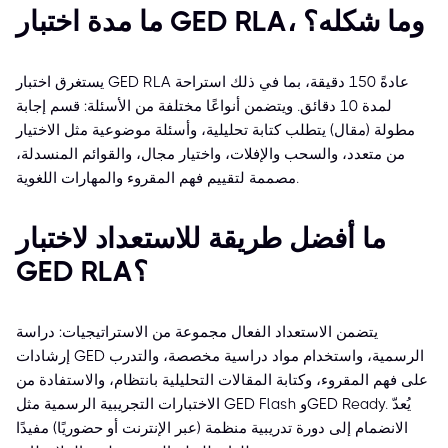
ما مدة اختبار GED RLA، وما شكله؟
يستغرق اختبار GED RLA عادةً 150 دقيقة، بما في ذلك استراحة
لمدة 10 دقائق. ويتضمن أنواعًا مختلفة من الأسئلة: قسم إجابة
مطولة (مقال) يتطلب كتابة تحليلية، وأسئلة موضوعية مثل الاختيار
من متعدد، والسحب والإفلات، واختيار مجال، والقوائم المنسدلة،
مصممة لتقييم فهم المقروء والمهارات اللغوية.
ما أفضل طريقة للاستعداد لاختبار
GED RLA؟
يتضمن الاستعداد الفعال مجموعة من الاستراتيجيات: دراسة
إرشادات GED الرسمية، واستخدام مواد دراسية مخصصة، والتدرب
على فهم المقروء، وكتابة المقالات التحليلية بانتظام، والاستفادة من
الاختبارات التجريبية الرسمية مثل GED Flash وGED Ready. يُعدّ
الانضمام إلى دورة تدريبية منظمة (عبر الإنترنت أو حضوريًا) مفيدًا