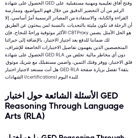
الحصول على شهادة GED وفتح آفاق تعليمية ومهنية مستقبلية. على
الرغم من أن التحضير الدقيق من خلال فهم المواضيع، وممارسة
القراءة والكتابة، والاستفادة من المصادر الرسمية أمرٌ أساسي، إلا
أن الرحلة قد تكون مليئة بالتحديات. بالنسبة لمن يبحثون عن الطريق
الأكثر موثوقية وراحةً للنجاح، فإن CBTProxy هو الحل الأمثل. يضمن
لك ضماننا للدفع بعد اجتياز الاختبار، بالإضافة إلى خبرائنا
المتخصصين الذين يفهمون تفاصيل الاختبارات الخاضعة للإشراف،
الحصول على شهادة GED RLA دون أي مخاطر مالية. تخلص من
قلق الاختبار، ووفر وقتك الثمين، واضمن مستقبلك مع شريك موثوق.
هل أنت مستعد لاجتياز اختبار GED RLA بثقة؟ تفضل بزيارة صفحة
الشهادات (/certifications) للبدء اليوم.
الأسئلة الشائعة حول اختبار GED
Reasoning Through Language
Arts (RLA)
ما هو اختبار GED Reasoning Through