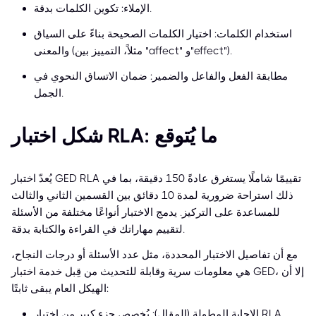
الإملاء: تكوين الكلمات بدقة.
استخدام الكلمات: اختيار الكلمات الصحيحة بناءً على السياق
والمعنى (مثلاً، التمييز بين "affect" و"effect").
مطابقة الفعل والفاعل والضمير: ضمان الاتساق النحوي في
الجمل.
شكل اختبار RLA: ما يُتوقع
يُعدّ اختبار GED RLA تقييمًا شاملًا يستغرق عادةً 150 دقيقة، بما في
ذلك استراحة ضرورية لمدة 10 دقائق بين القسمين الثاني والثالث
للمساعدة على التركيز. يدمج الاختبار أنواعًا مختلفة من الأسئلة
لتقييم مهاراتك في القراءة والكتابة بدقة.
مع أن تفاصيل الاختبار المحددة، مثل عدد الأسئلة أو درجات النجاح،
هي معلومات سرية وقابلة للتحديث من قِبل خدمة اختبار GED، إلا أن
الهيكل العام يبقى ثابتًا:
الإجابة المطولة (المقال): يُخصص جزء كبير من اختبار RLA