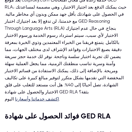
يُعدّ موقع cbtproxy.com خدمة رائدة في مجال امتحانات GED
RLA، حيث يمكنك الدفع بعد اجتياز الاختبار، وهي مصممة لمساعدتك
في الحصول على شهادتك بأقل جهد ممكن وبدون أي مخاطر مالية.
مع خدمتنا، لن تدفع إلا بعد اجتيازك اختبار GED Reasoning
Through Language Arts (RLA) بنجاح. في حال عدم اجتيازك
الاختبار لأي سبب، سيتم استرداد رسوم الخدمة ورسوم الاختبار
بالكامل. يتمتع فريقنا من الخبراء المعتمدين وذوي الخبرة بمعرفة
دقيقة بصيغ الاختبارات وقواعد الإشراف لدى مختلف الجهات، مما
يضمن لك تجربة اختبار سلسة وناجحة. نوفر لك خدمة حجز سريعة
وآمنة وسرية تناسب منطقتك الزمنية، مما يجعل العملية سهلة
ومريحة. بالإضافة إلى ذلك، يمكنك الاستفادة من قسائم الاختبار
المخفضة التي نقدمها بشكل متكرر لتوفير مبالغ كبيرة على تكاليف
الشهادة، تصل أحيانًا إلى 40%. هل أنت مستعد للتغلب على قلق
الاختبار والحصول على شهادة GED RLA بثقة؟
اليوم.
اكتشف خدماتنا وأسعارنا
فوائد الحصول على شهادة GED RLA