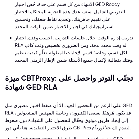
الانتهاء من كل قسم على حدة، خُض اختبار GED Ready
التدريبي الشامل. ستساعدك هذه التجربة المحاكاة للاختبار
على تقييم جاهزيتك، وتحديد نقاط ضعفك، وتحسين
استراتيجياتك في اجتياز الاختبار ضمن الوقت المحدد.
تدريب إدارة الوقت: خلال جلسات التدريب، احسب وقتك. اختبار
RLA له وقت محدد بدقة، ومن الضروري تخصيص وقت كافٍ
لكل قسم، وخاصةً قسم الإجابات المطولة. تعلّم كيفية تنظيم
وقتك بفعالية لإكمال جميع الأسئلة ضمن الإطار الزمني المحدد.
ميزة CBTProxy: تجنّب التوتر واحصل على
شهادة GED RLA
على الرغم من التحضير الجيد، إلا أن ضغط اختبار مصيري مثل GED
RLA قد يكون مُرهقًا. يسعى الكثيرون، وخاصةً المهنيين المشغولين،
إلى إيجاد طريق موثوق وفعّال للحصول على الشهادة دون ضغوط
طرق الاختبار التقليدية. هنا يأتي دور CBTProxy ليقدم لك حلاً ثورياً.