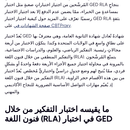
المُرشّحين من اجتياز اختباراتٍ صعبةٍ مثل اختبار GED RLA بنجاحٍ
بمساعدةٍ من الخبراء، ممّا يضمن عدم الدفع إلا بعد اجتياز الاختبار
رسميًا. تعرّف على المزيد حول كيفية اجتياز اختبار GED RLA بثقةٍ
.
صفحة الشهادات في CBTProxy
على
يُعدّ اختبار GED شهادةً تُعادل شهادة الثانوية العامة، وهي معترفٌ بها
على نطاقٍ واسعٍ في الولايات المتحدة وكندا. يتكوّن الاختبار من أربعة
مجالاتٍ رئيسية: التفكير الرياضي، والعلوم، والدراسات الاجتماعية،
والتفكير المنطقي من خلال فنون اللغة (RLA). يتمتّع المُرشّحون
بالمرونة في محاولة اجتياز جميع الأجزاء الأربعة دفعةً واحدةً أو بشكلٍ
فردي، ممّا يُتيح لهم وضع جدولٍ دراسيٍّ واختباريٍّ مُخصّص. يُعدّ اختبار
التفكير من خلال فنون اللغة (RLA) من بين هذه الأقسام حجر الزاوية،
إذ يُقيّم مهارات التواصل الأساسية الضرورية للنجاح الأكاديمي
والمهني.
ما يقيسه اختبار التفكير من خلال
فنون اللغة (RLA) في اختبار GED