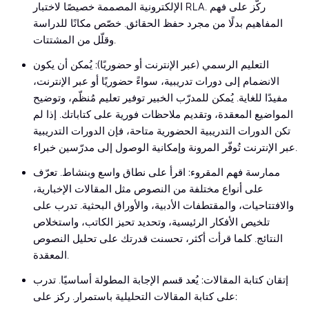
الإلكترونية المصممة خصيصًا لاختبار RLA. ركّز على فهم
المفاهيم بدلًا من مجرد حفظ الحقائق. خصّص مكانًا للدراسة
وقلّل من المشتتات.
التعليم الرسمي (عبر الإنترنت أو حضوريًا): يُمكن أن يكون
الانضمام إلى دورات تدريبية، سواءً حضوريًا أو عبر الإنترنت،
مفيدًا للغاية. يُمكن للمدرّب الخبير توفير تعليم مُنظّم، وتوضيح
المواضيع المعقدة، وتقديم ملاحظات فورية على كتاباتك. إذا لم
تكن الدورات التدريبية الحضورية متاحة، فإن الدورات التدريبية
عبر الإنترنت تُوفّر المرونة وإمكانية الوصول إلى مدرّسين خبراء.
ممارسة فهم المقروء: اقرأ على نطاق واسع وبنشاط. تعرّف
على أنواع مختلفة من النصوص مثل المقالات الإخبارية،
والافتتاحيات، والمقتطفات الأدبية، والأوراق البحثية. تدرب على
تلخيص الأفكار الرئيسية، وتحديد تحيز الكاتب، واستخلاص
النتائج. كلما قرأت أكثر، تحسنت قدرتك على تحليل النصوص
المعقدة.
إتقان كتابة المقالات: يُعد قسم الإجابة المطولة أساسيًا. تدرب
على كتابة المقالات التحليلية باستمرار. ركز على: