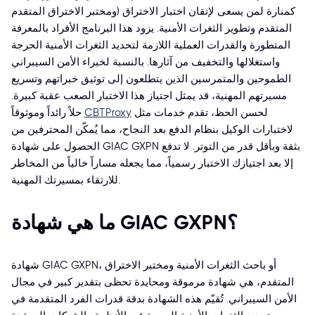
ومختبر الاختراق المتقدم) كمنارة لمن يسعى لإتقان اختبار الاختراق
المتقدم وتطوير الثغرات الأمنية. يزود هذا البرنامج الأفراد بالمعرفة
المتطورة والقدرات العملية اللازمة لتحديد الثغرات الأمنية الحرجة
واستغلالها والتخفيف من آثارها. بالنسبة لخبراء الأمن السيبراني
الطموحين والمتمرسين الذين يتطلعون إلى توثيق خبراتهم وتسريع
مسيرتهم المهنية، قد يمثل اجتياز هذا الاختبار الصعب عقبة كبيرة.
لحسن الحظ، تقدم خدمات مثل
CBTProxy
حلاً رائداً وموثوقاً
لاختبارات الوكيل بنظام الدفع بعد النجاح، مما يُمكّن المحترفين من
الحصول على شهادة GIAC GXPN بثقة وبأقل قدر من التوتر. لا تدفع
إلا بعد اجتيازك الاختبار رسمياً، مما يجعله مساراً خالياً من المخاطر
للارتقاء بمسيرتك المهنية.
ما هي شهادة GIAC GXPN؟
شهادة GIAC GXPN، أو باحث الثغرات الأمنية ومختبر الاختراق
المتقدم، هي شهادة مرموقة ومحايدة تحظى بتقدير كبير في مجال
الأمن السيبراني. تُقيّم هذه الشهادة بدقة قدرات الفرد المتقدمة في