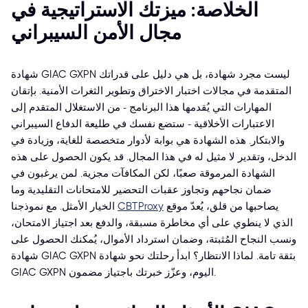
الخلاصة: ميزتك الاستراتيجية في
مجال الأمن السيبراني
شهادة GIAC GXPN ليست مجرد شهادة، بل هي دليل على قدراتك
المتقدمة في مجالات اختبار الاختراق وتطوير الثغرات الأمنية. بإتقان
المهارات التي يُقدمها هذا البرنامج - من الاستغلال المتقدم إلى
الاعتبارات الأخلاقية - ستضع نفسك في طليعة الدفاع السيبراني
والابتكار. هذه الشهادة هي بوابة لأدوار متخصصة للغاية، وزيادة في
الدخل، وتقدير لا مثيل له في هذا المجال. قد يكون الحصول على هذه
الشهادة المرموقة صعبًا، لكن المكافآت مجزية. لمن يرغبون في
ضمان نجاحهم وتجاوز عقبات التحضير للامتحانات التقليدية وما
يصاحبها من قلق، يُعدّ موقع
CBTProxy
الخيار الأمثل. مع نموذجنا
الذي لا ينطوي على أي مخاطرة مسبقة، والدفع بعد اجتياز الامتحان،
ونسب النجاح المُثبتة، وضمان استرداد الأموال، يُمكنك الحصول على
شهادة GIAC GXPN بثقة تامة. لماذا الانتظار؟ ابدأ رحلتك نحو شهادة
GIAC GXPN اليوم، وعزّز خبرتك باجتياز مضمون.