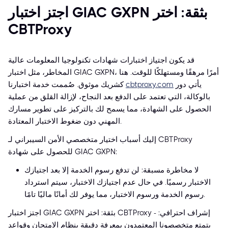
اجتز اختبار GIAC GXPN بثقة: اختر
CBTProxy
قد يكون اجتياز اختبارات شهادات تكنولوجيا المعلومات عالية
المخاطر، مثل اختبار GIAC GXPN، أمرًا مرهقًا ومستهلكًا للوقت. هنا
يأتي دور
cbtproxy.com
كشريك موثوق. صُممت خدمة اختبارنا
بالوكالة، التي تعتمد على الدفع بعد النجاح، لإزالة القلق من عملية
الحصول على الشهادة، مما يسمح لك بالتركيز على تطوير مسارك
المهني دون ضغوط الاختبار المعتادة.
إليك أسباب اختيار متخصصي الأمن السيبراني لـ CBTProxy
للحصول على شهادة GIAC GXPN:
لا مخاطرة مسبقة: لن تدفع رسوم الخدمة إلا بعد اجتيازك
الاختبار رسميًا. في حال عدم اجتيازك الاختبار، سيتم استرداد
رسوم الخدمة ورسوم الاختبار، مما يوفر لك أمانًا ماليًا تامًا.
اجتز اختبار GIAC GXPN بثقة: اختر CBTProxy - إشراف احترافي:
يتمتع متخصصونا المعتمدون بمعرفة دقيقة بنظام الامتحان وقواعد