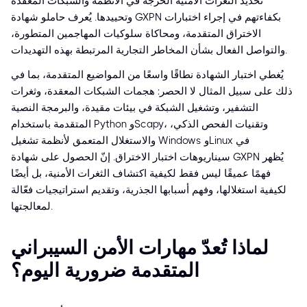
تحديد الثغرات الأمنية الحرجة في الأنظمة والشبكات المعقدة
وتحييدها. يُعرف حاملو شهادة GXPN بكفاءتهم في إجراء اختبارات
الاختراق المتقدمة، ومحاكاة سلوكيات المهاجمين المتطورة،
والتواصل الفعال بشأن المخاطر التجارية المرتبطة بهذه التهديدات.
يُغطي اختبار الشهادة نطاقًا واسعًا من المواضيع المتقدمة، بما في
ذلك على سبيل المثال لا الحصر: هجمات الشبكات المعقدة، وثغرات
التشفير، وتشغيل الشبكة في بيئات مقيدة، والبرمجة النصية
المتقدمة باستخدام Python وScapy، وتقنيات الفحص الذكي،
والاستغلال المتعمق لأنظمة تشغيل Windows وLinux في
سيناريوهات اختبار الاختراق. إنّ الحصول على شهادة GXPN يُظهر
فهمًا عميقًا ليس فقط لكيفية اكتشاف الثغرات الأمنية، بل أيضًا
لكيفية استغلالها، وفهم أسبابها الجذرية، وتقديم استراتيجيات فعّالة
لمعالجتها.
لماذا تُعدّ مهارات الأمن السيبراني
المتقدمة ضرورية اليوم؟