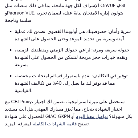
الإشراف لكل جهة مانحة، بما في ذلك منصات مثل OnVUE وPSI
وPearson VUE. يتولون إدارة الامتحان نيابةً عنك، لضمان تجربة
سلسة وناجحة.
سرية وأمان: خصوصيتك هي أولويتنا القصوى. نضمن لك عملية
آمنة وسرية من تحديد الموعد وحتى الحصول على الشهادة.
جدولة سريعة ومرنة: نُراعي جدولك الزمني ومنطقتك الزمنية،
ونقدم خيارات حجز مريحة لتتمكن من الحصول على الشهادة
بسرعة.
توفير في التكاليف: نقدم باستمرار قسائم امتحانات مخفضة،
مما قد يوفر لك ما يصل إلى 40% من تكاليف الشهادة
القياسية.
مع CBTProxy، ستحصل على ميزة استراتيجية، تضمن لك اجتياز
اختبار الشهادة بنجاح، مما يُعزز مسارك المهني. هل أنت مستعد
للحصول على شهادة GIAC GXPN بكل سهولة؟
تواصل معنا اليوم
أو
لمعرفة المزيد.
تصفح
قائمة الشهادات الكاملة