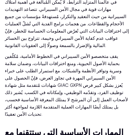
في عالمنا المتزايد الترابط، لا يُمكن المُبالغة في أهمية امتلاك
مهارات قوية في مجال الأمن السيبراني. تتصاعد التهديدات
السيبرانية من حيث التعقيد والتكرار، مُستهدفةً مؤسسات من جميع
الأحجام والقطاعات. من هجمات برامج الفدية التي تُشلّ العمليات
إلى اختراقات البيانات التي تُعرّض المعلومات الحساسة للخطر، فإنّ
عواقب عدم كفاية الأمن السيبراني وخيمة، تتراوح بين الخسائر
المالية والإضرار بالسمعة وصولًا إلى العقوبات القانونية.
يقف متخصصو الأمن السيبراني في الخطوط الأمامية، مُكلّفين
بحماية الأصول الحيوية، ومنع اختراقات البيانات، وضمان سلامة
وسرية وتوافر الأنظمة والشبكات. مع استمرار الطلب على خبراء
الأمن السيبراني المهرة في تجاوز العرض، فإنّ الحصول على
شهادات مُتقدمة مثل شهادة GIAC GXPN يُعزز بشكل كبير فرص
توظيف الفرد، وتقدّمه الوظيفي، وإمكاناته في الكسب. يُشير ذلك
لأصحاب العمل إلى أن المرشح لا يمتلك المعرفة الأساسية فحسب،
بل يمتلك أيضًا المهارات العملية المتقدمة اللازمة لمواجهة أكثر
تحديات الأمن تعقيدًا.
المهارات الأساسية التي ستتقنها مع