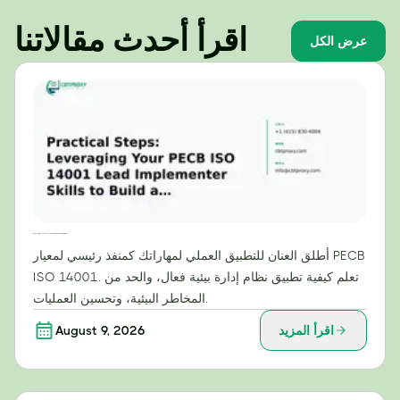
اقرأ أحدث مقالاتنا
عرض الكل
خطوات عملية: الاستفادة من مهاراتك كمنفذ رئيسي لمعيار PECB ISO 14001 لبناء نظام إدارة بيئية فعال
أطلق العنان للتطبيق العملي لمهاراتك كمنفذ رئيسي لمعيار PECB
ISO 14001. تعلم كيفية تطبيق نظام إدارة بيئية فعال، والحد من
المخاطر البيئية، وتحسين العمليات.
اقرأ المزيد
August 9, 2026