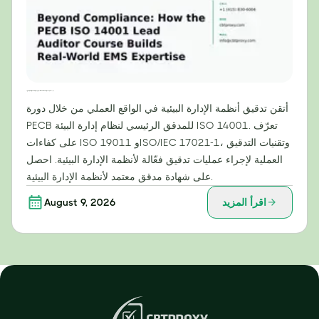
ما وراء الامتثال: كيف تُنمّي دورة PECB للمدقق الرئيسي لمعيار ISO 14001 خبرة عملية في أنظمة الإدارة البيئية
أتقن تدقيق أنظمة الإدارة البيئية في الواقع العملي من خلال دورة
PECB للمدقق الرئيسي لنظام إدارة البيئة ISO 14001. تعرّف
على كفاءات ISO 19011 وISO/IEC 17021-1، وتقنيات التدقيق
العملية لإجراء عمليات تدقيق فعّالة لأنظمة الإدارة البيئية. احصل
على شهادة مدقق معتمد لأنظمة الإدارة البيئية.
اقرأ المزيد
August 9, 2026