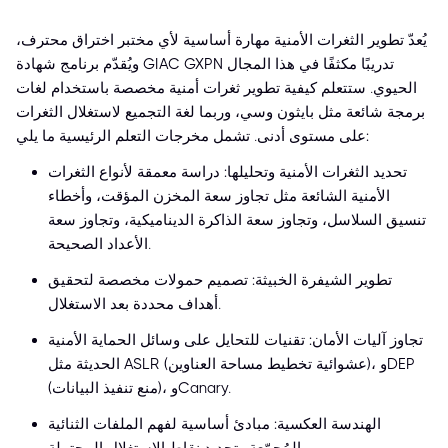
يُعدّ تطوير الثغرات الأمنية مهارة أساسية لأي مختبر اختراق محترف،
ويُقدّم برنامج شهادة GIAC GXPN تدريبًا مكثفًا في هذا المجال
الحيوي. ستتعلم كيفية تطوير ثغرات أمنية مخصصة باستخدام لغات
برمجة شائعة مثل بايثون وسي، وربما لغة التجميع لاستغلال الثغرات
على مستوى أدنى. تشمل مخرجات التعلم الرئيسية ما يلي:
تحديد الثغرات الأمنية وتحليلها: دراسة معمقة لأنواع الثغرات
الأمنية الشائعة مثل تجاوز سعة المخزن المؤقت، وأخطاء
تنسيق السلاسل، وتجاوز سعة الذاكرة الديناميكية، وتجاوز سعة
الأعداد الصحيحة.
تطوير الشيفرة الخبيثة: تصميم حمولات مخصصة لتحقيق
أهداف محددة بعد الاستغلال.
تجاوز آليات الأمان: تقنيات للتحايل على وسائل الحماية الأمنية
الحديثة مثل ASLR (عشوائية تخطيط مساحة العناوين)، وDEP
(منع تنفيذ البيانات)، وCanary.
الهندسة العكسية: مبادئ أساسية لفهم الملفات الثنائية