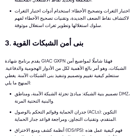
المُجمّعة وتحديد نقاط الاستغلال المحتملة.
اختبار الثغرات وتصحيح الأخطاء: استخدام أدوات اختبار الثغرات
لاكتشاف نقاط الضعف الجديدة، وتقنيات تصحيح الأخطاء لفهم
سلوك استغلالها وتطوير ثغرات استغلال موثوقة.
3. بنى أمن الشبكات القوية
يقدم برنامج شهادة GIAC GXPN فهمًا شاملًا لمواضيع أمن
الشبكات، وهو أمر بالغ الأهمية لكل من الأدوار الهجومية والدفاعية.
ستتعلم كيفية تقييم وتصميم وتنفيذ بنى الشبكات الآمنة. يغطي
المنهج ما يلي:
تصميم بنية الشبكة: مبادئ تجزئة الشبكة الآمنة، ومناطق DMZ،
والبنية التحتية المرنة.
جدران الحماية وقوائم التحكم بالوصول (ACLs): التكوين
المتقدم، وتقنيات التجاوز، ومراجعة قواعد جدار الحماية.
أنظمة كشف ومنع الاختراق (IDS/IPS): فهم كيفية عمل هذه