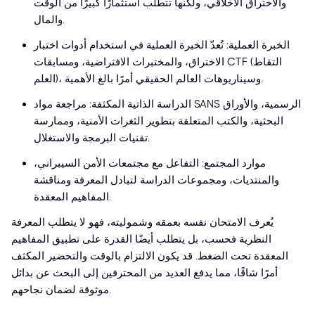
والاختراق الأخلاقي، ولكنها تتطلب استثمارًا كبيرًا من الوقت
والمال.
الخبرة العملية: تُعدّ الخبرة العملية في استخدام أدوات اختبار
الاختراق، والمختبرات الافتراضية، ومسابقات CTF (التقاط
العلم)، وسيناريوهات العالم الحقيقي أمرًا بالغ الأهمية.
الدراسة الذاتية المكثفة: مراجعة مواد SANS الرسمية، والأوراق
البحثية، والكتب المتعلقة بتطوير الثغرات الأمنية، وممارسة
تقنيات البرمجة والاستغلال.
موارد المجتمع: التفاعل مع مجتمعات الأمن السيبراني،
والمنتديات، ومجموعات الدراسة لتبادل المعرفة ومناقشة
المفاهيم المعقدة.
يُعرف الامتحان نفسه بعمقه وشموليته، فهو لا يتطلب المعرفة
النظرية فحسب، بل يتطلب أيضًا القدرة على تطبيق المفاهيم
المعقدة تحت الضغط. قد يكون الالتزام بالوقت والتحضير المكثف
أمرًا شاقًا، مما يدفع العديد من المحترفين إلى البحث عن بدائل
موثوقة لضمان نجاحهم.