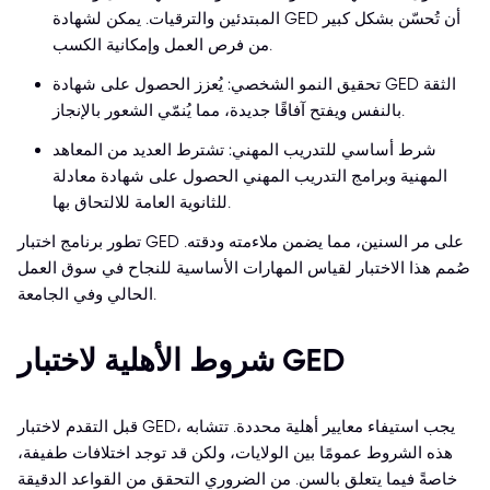
المبتدئين والترقيات. يمكن لشهادة GED أن تُحسّن بشكل كبير
من فرص العمل وإمكانية الكسب.
تحقيق النمو الشخصي: يُعزز الحصول على شهادة GED الثقة
بالنفس ويفتح آفاقًا جديدة، مما يُنمّي الشعور بالإنجاز.
شرط أساسي للتدريب المهني: تشترط العديد من المعاهد
المهنية وبرامج التدريب المهني الحصول على شهادة معادلة
للثانوية العامة للالتحاق بها.
تطور برنامج اختبار GED على مر السنين، مما يضمن ملاءمته ودقته.
صُمم هذا الاختبار لقياس المهارات الأساسية للنجاح في سوق العمل
الحالي وفي الجامعة.
شروط الأهلية لاختبار GED
قبل التقدم لاختبار GED، يجب استيفاء معايير أهلية محددة. تتشابه
هذه الشروط عمومًا بين الولايات، ولكن قد توجد اختلافات طفيفة،
خاصةً فيما يتعلق بالسن. من الضروري التحقق من القواعد الدقيقة