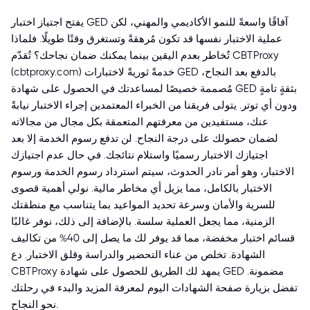
يفتح اجتياز اختبار GED آفاقًا واسعةً للنمو الأكاديمي والمهني، لكن
عملية الاختبار نفسها قد تكون مُرهقةً وتستغرق وقتًا طويلًا. فلماذا
تُخاطر بعدم اليقين بينما يمكنك ضمان نجاحك؟ تُقدّم CBTProxy
(cbtproxy.com) خدمةً ثوريةً لاختبارات GED بالدفع بعد النجاح،
مُصممة خصيصًا لمساعدتك في الحصول على شهادة GED بثقةٍ تامةٍ
ودون أي توتر. يتولى فريقنا من الخبراء المعتمدين إجراء الاختبار نيابةً
عنك، مستفيدين من معرفتهم المتعمقة بكل مجال من مجالاته
لضمان حصولك على درجة النجاح. لن تدفع رسوم الخدمة إلا بعد
اجتيازك الاختبار رسميًا واستلام نتائجك. في حال عدم اجتيازك
الاختبار، وهو أمر نادر الحدوث، سيتم استرداد رسوم الخدمة ورسوم
الاختبار بالكامل، مما يزيل أي مخاطر مالية. نولي أهمية قصوى
للسرية والأمان وسرعة تحديد المواعيد بما يتناسب مع منطقتك
الزمنية، مما يجعل العملية سلسة. بالإضافة إلى ذلك، نوفر غالبًا
قسائم اختبار مخفضة، مما قد يوفر لك ما يصل إلى 40% من تكاليف
الشهادة. تخلص من عناء التحضير والدراسة وقلق الاختبار. دع
CBTProxy يمهد لك الطريق للحصول على شهادة GED مضمونة.
تفضل بزيارة صفحة الشهادات اليوم لمعرفة المزيد والبدء في رحلتك
نحو النجاح.