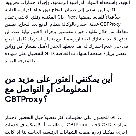
الجيد، واستخدام المواد الدراسية الرسمية، وإجراء اختبارات تجريبية.
ولكن، لمن يسعى إلى ضمان النجاح دون عناء الدراسة الذاتية
المكثفة وقلق الاختبار، تقدم CBTProxy حلاً فعالاً للغاية. بصفتها
خدمة اختبار بالوكالة بنظام الدفع بعد النجاح، تضمن CBTProxy
نجاحك من خلال تكليف خبراء معتمدين بإجراء الاختبار نيابةً عنك. لن
تدفع إلا بعد اجتيازك الاختبار رسميًا، مع ضمان استرداد كامل المبلغ
في حال عدم اجتيازك له. هذا يجعلها الخيار الأمثل لمسار آمن وواثق
للحصول على شهادة GED. تفضل بزيارة صفحة الشهادات الخاصة
بنا لمعرفة المزيد.
أين يمكنني العثور على مزيد من
المعلومات أو التواصل مع
CBTProxy؟
للحصول على معلومات أكثر تفصيلاً حول التحضير لاختبار GED،
ومتطلباته، أو لاستكشاف خدمات CBTProxy لاختبار GED وشهادات
أخرى، يمكنك زيارة صفحة الشهادات الرئيسية الخاصة بنا. إذا كانت