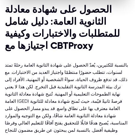
الحصول على شهادة معادلة
الثانوية العامة: دليل شامل
للمتطلبات والاختبارات وكيفية
اجتيازها مع CBTProxy
بالنسبة للكثيرين، يُعدّ الحصول على شهادة الثانوية العامة رحلةً تمتد
لسنوات، تتطلب حضورًا منتظمًا واجتياز العديد من الاختبارات. مع
ذلك، قد تدفع ظروف الحياة، سواءً الشخصية أو المهنية، الأفراد إلى
ترك بيئة المدرسة الثانوية التقليدية قبل التخرج. لكن هذا لا يعني
نهاية الطموحات التعليمية أو المهنية. تُتيح شهادة معادلة الثانوية
العامة (GED) فرصةً ثانيةً قيّمة، حيث تُمنح شهادة معادلة للثانوية
العامة معترف بها على نطاق واسع. قد يبدو مسار الحصول على
شهادة معادلة الثانوية العامة شاقًا، ولكن مع التوجيه والموارد
المناسبة، يُصبح هدفًا قابلًا للتحقيق يفتح آفاقًا للتعليم العالي وفرصًا
وظيفية أفضل. بالنسبة لمن يبحثون عن طريق مضمون للنجاح