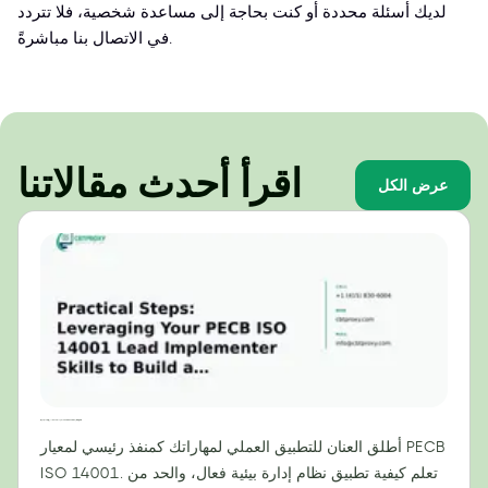
لديك أسئلة محددة أو كنت بحاجة إلى مساعدة شخصية، فلا تتردد
في الاتصال بنا مباشرةً.
اقرأ أحدث مقالاتنا
عرض الكل
خطوات عملية: الاستفادة من مهاراتك كمنفذ رئيسي لمعيار PECB ISO 14001 لبناء نظام إدارة بيئية فعال
أطلق العنان للتطبيق العملي لمهاراتك كمنفذ رئيسي لمعيار PECB
ISO 14001. تعلم كيفية تطبيق نظام إدارة بيئية فعال، والحد من