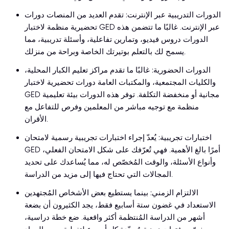
الدورات التدريبية عبر الإنترنت: تقدم العديد من المنصات دورات
تحضيرية منظمة لاختبار GED عبر الإنترنت. غالبًا ما تتضمن هذه
الدورات دروس فيديو، وتمارين تفاعلية، وأسئلة تدريبية، مما
يسمح لك بالتعلم بوتيرتك الخاصة وبراحة من منزلك.
الدورات الحضورية: غالبًا ما تقدم مراكز تعليم الكبار المحلية،
والكليات المجتمعية، والمكتبات العامة دورات تحضيرية لاختبار
GED مجانية أو منخفضة التكلفة. توفر هذه الدورات بيئة تعليمية
منظمة مع توجيه مباشر من المعلمين وفرص للتفاعل مع
الأقران.
اختبارات تجريبية: يُعدّ إجراء اختبارات تجريبية رسمية لامتحان
GED أمرًا بالغ الأهمية. فهي تُعرّفك على شكل الامتحان الفعلي،
وأنواع الأسئلة، والوقت المُخصّص له، مما يُساعدك على تحديد
المجالات التي تحتاج فيها إلى مزيد من الدراسة.
الالتزام الزمني: بينما يستطيع بعض الأشخاص المُجتهدين
الاستعداد في غضون ستة أسابيع فقط، يجد الكثيرون أن بضعة
أشهر من الدراسة المُنتظمة أكثر واقعية. ضع خطة دراسية،