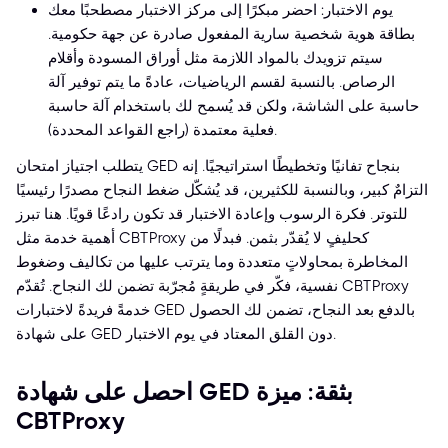
يوم الاختبار: احضر مبكرًا إلى مركز الاختبار مصطحبًا معك
بطاقة هوية شخصية سارية المفعول صادرة عن جهة حكومية.
سيتم تزويدك بالمواد اللازمة مثل أوراق المسودة وأقلام
الرصاص. بالنسبة لقسم الرياضيات، عادةً ما يتم توفير آلة
حاسبة على الشاشة، ولكن قد يُسمح لك باستخدام آلة حاسبة
فعلية معتمدة (راجع القواعد المحددة).
يتطلب اجتياز امتحان GED بنجاح تفانيًا وتخطيطًا استراتيجيًا. إنه
التزامٌ كبير، وبالنسبة للكثيرين، قد يُشكّل ضغط النجاح مصدرًا رئيسيًا
للتوتر. فكرة الرسوب وإعادة الاختبار قد تكون رادعًا قويًا. هنا تبرز
أهمية خدمة مثل CBTProxy كحليفٍ لا يُقدّر بثمن. فبدلًا من
المخاطرة بمحاولاتٍ متعددة وما يترتب عليها من تكاليف وضغوط
نفسية، فكّر في طريقةٍ مُجرّبة تضمن لك النجاح. تُقدّم CBTProxy
خدمةً فريدةً لاختبارات GED بالدفع بعد النجاح، تضمن لك الحصول
على شهادة GED دون القلق المعتاد في يوم الاختبار.
احصل على شهادة GED بثقة: ميزة
CBTProxy