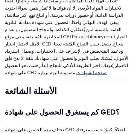
تتطلب فهمًا دقيقًا للمتطلبات، واستعدادًا شاملًا، واجتيازًا ناجحًا
لاختبارات المواد الأربعة، إلا أن فوائدها لا تُقدّر بثمن. سواءً اخترت
الدراسة الذاتية، أو حضور دورات تدريبية، أو اتباع نهجٍ أكثر سلاسة،
يبقى الهدف النهائي واحدًا: الحصول على شهادة معادلة الثانوية
العامة. بالنسبة لمن يُفضّلون الكفاءة، والنجاح المضمون، وانعدام
المخاطرة المُسبقة، يبقى موقع CBTProxy (cbtproxy.com) الخيار
الأمثل لاجتياز اختبار GED بنجاح. بفضل نسب النجاح المُثبتة لدينا،
ودعمنا المُتخصص في الإشراف على الاختبارات، وضمان استرداد
الأموال، يُمكنك تجنّب التوتر والحصول على شهادتك بثقة. لا تدع قلق
الاختبار يُعيقك؛ اختر الطريقة الأذكى للنجاح. ابدأ رحلتك نحو الحصول
.
صفحة الشهادات
على شهادة GED مضمونة اليوم بزيارة
الأسئلة الشائعة
كم يستغرق الحصول على شهادة GED؟
تختلف مدة الحصول على شهادة GED اختلافًا كبيرًا حسب معرفتك