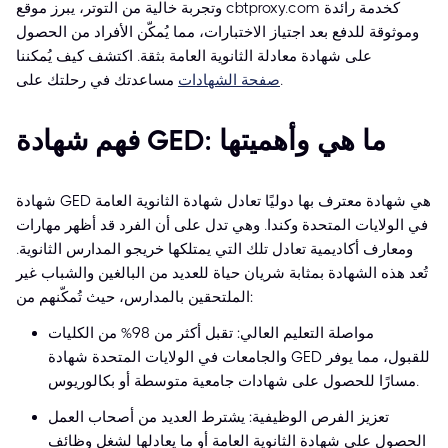
وتجربة خالية من التوتر، يبرز موقع cbtproxy.com كخدمة رائدة
وموثوقة للدفع بعد اجتياز الاختبارات، مما يُمكّن الأفراد من الحصول
على شهادة معادلة الثانوية العامة بثقة. اكتشف كيف يُمكننا
.
صفحة الشهادات
مساعدتك في رحلتك على
فهم شهادة GED: ما هي وأهميتها
شهادة GED هي شهادة معترف بها دوليًا تعادل شهادة الثانوية العامة
في الولايات المتحدة وكندا. وهي تدل على أن الفرد قد أظهر مهارات
ومعارف أكاديمية تعادل تلك التي يمتلكها خريجو المدارس الثانوية.
تُعد هذه الشهادة بمثابة شريان حياة للعديد من البالغين والشباب غير
الملتحقين بالمدارس، حيث تُمكّنهم من:
مواصلة التعليم العالي: تقبل أكثر من 98% من الكليات
والجامعات في الولايات المتحدة شهادة GED للقبول، مما يوفر
مسارًا للحصول على شهادات جامعية متوسطة أو بكالوريوس.
تعزيز الفرص الوظيفية: يشترط العديد من أصحاب العمل
الحصول على شهادة الثانوية العامة أو ما يعادلها لشغل وظائف