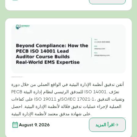
ما وراء الامتثال: كيف تُنمّي دورة PECB للمدقق الرئيسي لمعيار ISO 14001 خبرة عملية في أنظمة الإدارة البيئية
أتقن تدقيق أنظمة الإدارة البيئية في الواقع العملي من خلال دورة
PECB للمدقق الرئيسي لنظام إدارة البيئة ISO 14001. تعرّف
على كفاءات ISO 19011 وISO/IEC 17021-1، وتقنيات التدقيق
العملية لإجراء عمليات تدقيق فعّالة لأنظمة الإدارة البيئية. احصل
على شهادة مدقق معتمد لأنظمة الإدارة البيئية.
اقرأ المزيد
August 9, 2026