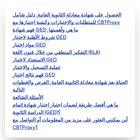
الحصول على شهادة معادلة الثانوية العامة: دليل شامل
للمتطلبات والاختبارات وكيفية اجتيازها مع CBTProxy
فهم شهادة GED: ما هي وأهميتها
شروط الأهلية لاختبار GED
مواد اختبار GED
التفكير المنطقي من خلال فنون اللغة (RLA)
الاستعداد لاختبار GED
عملية التسجيل والاختبار
فهم نتائج اختبار GED
الحياة بعد شهادة معادلة الثانوية العامة: الفرص والخطوات
التالية
الأسئلة الشائعة
ما هي أفضل طريقة لضمان اجتياز اختبار شهادة إتمام
الدراسة الثانوية (GED)؟
أين يمكنني العثور على مزيد من المعلومات أو التواصل مع
CBTProxy؟